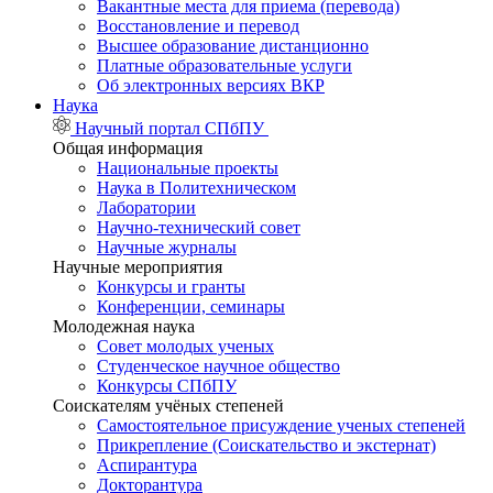
Вакантные места для приема (перевода)
Восстановление и перевод
Высшее образование дистанционно
Платные образовательные услуги
Об электронных версиях ВКР
Наука
Научный портал СПбПУ
Общая информация
Национальные проекты
Наука в Политехническом
Лаборатории
Научно-технический совет
Научные журналы
Научные мероприятия
Конкурсы и гранты
Конференции, семинары
Молодежная наука
Совет молодых ученых
Студенческое научное общество
Конкурсы СПбПУ
Соискателям учёных степеней
Самостоятельное присуждение ученых степеней
Прикрепление (Соискательство и экстернат)
Аспирантура
Докторантура