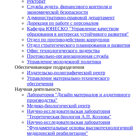
Ректорат
Служба аудита, финансового контроля и
экономической безопасности
Административно-правовой департамент
Дирекция по работе с персоналом
Кафедра ЮНЕСКО "Управление качеством
образования в интересах устойчивого развития"
Отдел по противодействию коррупции
Отдел стратегического планирования и развития
Офис технологического лидерства
Протокольно-организационная служба
Управление молодежной политики
Обеспечивающие подразделения
Издательско-полиграфический центр
Управление материально-технического
обеспечения
Научная деятельность
Лаборатория "Дизайн материалов и аддитивного
производства"
Медико-биологический центр
Научно-исследовательская лаборатория
"Теоретическая биология А.П. Козлова"
Научно-исследовательская лаборатория
"Фундаментальные основы высокотехнологичной
медицинской реабилитации"