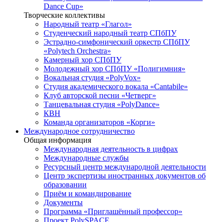
Dance Cup»
Творческие коллективы
Народный театр «Глагол»
Студенческий народный театр СПбПУ
Эстрадно-симфонический оркестр СПбПУ
«Polytech Orchestra»
Камерный хор СПбПУ
Молодежный хор СПбПУ «Полигимния»
Вокальная студия «PolyVox»
Студия академического вокала «Cantabile»
Клуб авторской песни «Четверг»
Танцевальная студия «PolyDance»
КВН
Команда организаторов «Корги»
Международное сотрудничество
Общая информация
Международная деятельность в цифрах
Международные службы
Ресурсный центр международной деятельности
Центр экспертизы иностранных документов об
образовании
Приём и командирование
Документы
Программа «Приглашённый профессор»
Проект PolySPACE