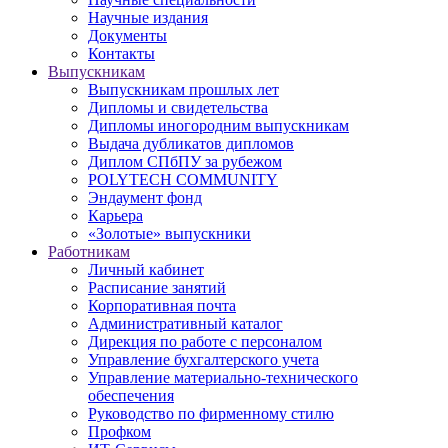
Научные издания
Документы
Контакты
Выпускникам
Выпускникам прошлых лет
Дипломы и свидетельства
Дипломы иногородним выпускникам
Выдача дубликатов дипломов
Диплом СПбПУ за рубежом
POLYTECH COMMUNITY
Эндаумент фонд
Карьера
«Золотые» выпускники
Работникам
Личный кабинет
Расписание занятий
Корпоративная почта
Административный каталог
Дирекция по работе с персоналом
Управление бухгалтерского учета
Управление материально-технического
обеспечения
Руководство по фирменному стилю
Профком