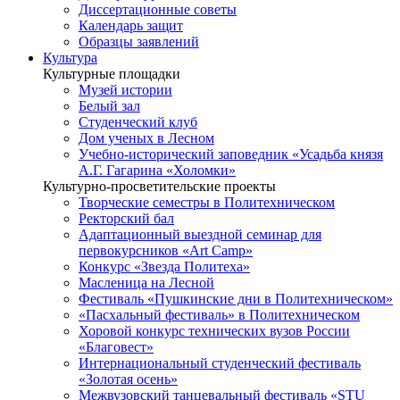
Диссертационные советы
Календарь защит
Образцы заявлений
Культура
Культурные площадки
Музей истории
Белый зал
Студенческий клуб
Дом ученых в Лесном
Учебно-исторический заповедник «Усадьба князя
А.Г. Гагарина «Холомки»
Культурно-просветительские проекты
Творческие семестры в Политехническом
Ректорский бал
Адаптационный выездной семинар для
первокурсников «Art Camp»
Конкурс «Звезда Политеха»
Масленица на Лесной
Фестиваль «Пушкинские дни в Политехническом»
«Пасхальный фестиваль» в Политехническом
Хоровой конкурс технических вузов России
«Благовест»
Интернациональный студенческий фестиваль
«Золотая осень»
Межвузовский танцевальный фестиваль «STU