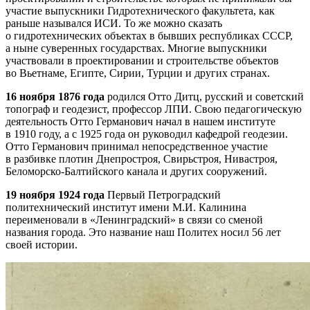
участие выпускники Гидротехнического факультета, как
раньше назывался ИСИ. То же можно сказать
о гидротехнических объектах в бывших республиках СССР,
а ныне суверенных государствах. Многие выпускники
участвовали в проектировании и строительстве объектов
во Вьетнаме, Египте, Сирии, Турции и других странах.
16 ноября 1876 года
родился Отто Дитц, русский и советский
топограф и геодезист, профессор ЛПИ. Свою педагогическую
деятельность Отто Германович начал в нашем институте
в 1910 году, а с 1925 года он руководил кафедрой геодезии.
Отто Германович принимал непосредственное участие
в разбивке плотин Днепростроя, Свирьстроя, Нивастроя,
Беломорско-Балтийского канала и других сооружений.
19 ноября 1924 года
Первый Петроградский
политехнический институт имени М.И. Калинина
переименовали в «Ленинградский» в связи со сменой
названия города. Это название наш Политех носил 56 лет
своей истории.