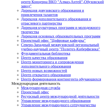
центр Концерна ВКО "Алмаз-Антей"-Обуховский
завод"
Дирекция довузовского образования и
привлечения талантов
Дирекция дополнительного образования и
отраслевого партнерства
Дирекция культурных программ и молодежного
творчества
Дирекция основных образовательных программ
Проектный офис "Цифровые кафедры"
Северо-Западный межвузовский региональный
учебно-научный центр "Политех-Киберфизика"
Фундаментальная библиотека
Центр качества образования
Центр мониторинга и сопровождения
дополнительного образования
Центр новых возможностей
Центр открытого образования
Центр формирования контингента обучающихся
Международная деятельность
Международная служба
Проектный офис
Ресурсный центр международной деятельности
Управление международного образования
Управление международного сотрудничества