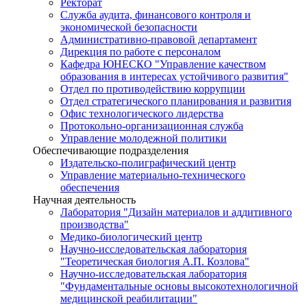
Ректорат
Служба аудита, финансового контроля и
экономической безопасности
Административно-правовой департамент
Дирекция по работе с персоналом
Кафедра ЮНЕСКО "Управление качеством
образования в интересах устойчивого развития"
Отдел по противодействию коррупции
Отдел стратегического планирования и развития
Офис технологического лидерства
Протокольно-организационная служба
Управление молодежной политики
Обеспечивающие подразделения
Издательско-полиграфический центр
Управление материально-технического
обеспечения
Научная деятельность
Лаборатория "Дизайн материалов и аддитивного
производства"
Медико-биологический центр
Научно-исследовательская лаборатория
"Теоретическая биология А.П. Козлова"
Научно-исследовательская лаборатория
"Фундаментальные основы высокотехнологичной
медицинской реабилитации"