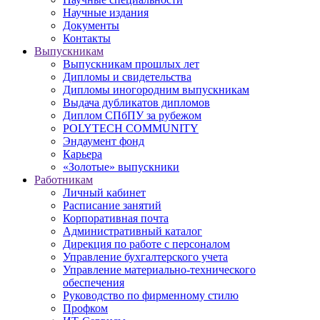
Научные издания
Документы
Контакты
Выпускникам
Выпускникам прошлых лет
Дипломы и свидетельства
Дипломы иногородним выпускникам
Выдача дубликатов дипломов
Диплом СПбПУ за рубежом
POLYTECH COMMUNITY
Эндаумент фонд
Карьера
«Золотые» выпускники
Работникам
Личный кабинет
Расписание занятий
Корпоративная почта
Административный каталог
Дирекция по работе с персоналом
Управление бухгалтерского учета
Управление материально-технического
обеспечения
Руководство по фирменному стилю
Профком