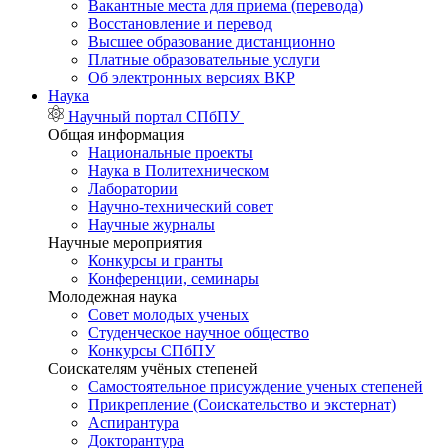
Вакантные места для приема (перевода)
Восстановление и перевод
Высшее образование дистанционно
Платные образовательные услуги
Об электронных версиях ВКР
Наука
Научный портал СПбПУ
Общая информация
Национальные проекты
Наука в Политехническом
Лаборатории
Научно-технический совет
Научные журналы
Научные мероприятия
Конкурсы и гранты
Конференции, семинары
Молодежная наука
Совет молодых ученых
Студенческое научное общество
Конкурсы СПбПУ
Соискателям учёных степеней
Самостоятельное присуждение ученых степеней
Прикрепление (Соискательство и экстернат)
Аспирантура
Докторантура