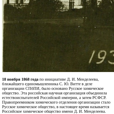
18 ноября 1868 года
по инициативе Д. И. Менделеева,
ближайшего единомышленника С. Ю. Витте в деле
организации СПбПИ, было основано Русское химическое
общество. Эта российская научная организация объединила
естествоиспытателей Российской империи, а затем РСФСР.
Правопреемником химического отделения организации стало
Русское химическое общество, в настоящее время называется
Российское химическое общество имени Д. И. Менделеева.