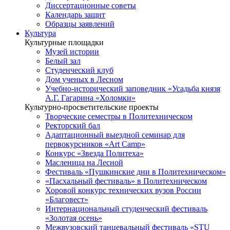
Диссертационные советы
Календарь защит
Образцы заявлений
Культура
Культурные площадки
Музей истории
Белый зал
Студенческий клуб
Дом ученых в Лесном
Учебно-исторический заповедник «Усадьба князя
А.Г. Гагарина «Холомки»
Культурно-просветительские проекты
Творческие семестры в Политехническом
Ректорский бал
Адаптационный выездной семинар для
первокурсников «Art Camp»
Конкурс «Звезда Политеха»
Масленица на Лесной
Фестиваль «Пушкинские дни в Политехническом»
«Пасхальный фестиваль» в Политехническом
Хоровой конкурс технических вузов России
«Благовест»
Интернациональный студенческий фестиваль
«Золотая осень»
Межвузовский танцевальный фестиваль «STU