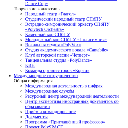
Dance Cup»
Творческие коллективы
Народный театр «Глагол»
Студенческий народный театр СПбПУ
Эстрадно-симфонический оркестр СПбПУ
«Polytech Orchestra»
Камерный хор СПбПУ
Молодежный хор СПбПУ «Полигимния»
Вокальная студия «PolyVox»
Студия академического вокала «Cantabile»
Клуб авторской песни «Четверг»
Танцевальная студия «PolyDance»
КВН
Команда организаторов «Корги»
Международное сотрудничество
Общая информация
Международная деятельность в цифрах
Международные службы
Ресурсный центр международной деятельности
Центр экспертизы иностранных документов об
образовании
Приём и командирование
Документы
Программа «Приглашённый профессор»
Проект PolySPACE