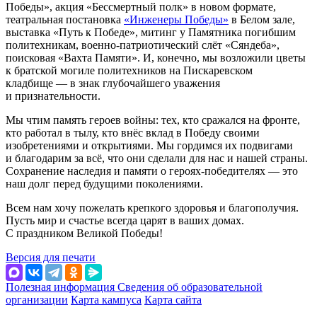
Победы», акция «Бессмертный полк» в новом формате,
театральная постановка
«Инженеры Победы»
в Белом зале,
выставка «Путь к Победе», митинг у Памятника погибшим
политехникам, военно-патриотический слёт «Сяндеба»,
поисковая «Вахта Памяти». И, конечно, мы возложили цветы
к братской могиле политехников на Пискаревском
кладбище — в знак глубочайшего уважения
и признательности.
Мы чтим память героев войны: тех, кто сражался на фронте,
кто работал в тылу, кто внёс вклад в Победу своими
изобретениями и открытиями. Мы гордимся их подвигами
и благодарим за всё, что они сделали для нас и нашей страны.
Сохранение наследия и памяти о героях-победителях — это
наш долг перед будущими поколениями.
Всем нам хочу пожелать крепкого здоровья и благополучия.
Пусть мир и счастье всегда царят в ваших домах.
С праздником Великой Победы!
Версия для печати
Полезная информация
Сведения об образовательной
организации
Карта кампуса
Карта сайта