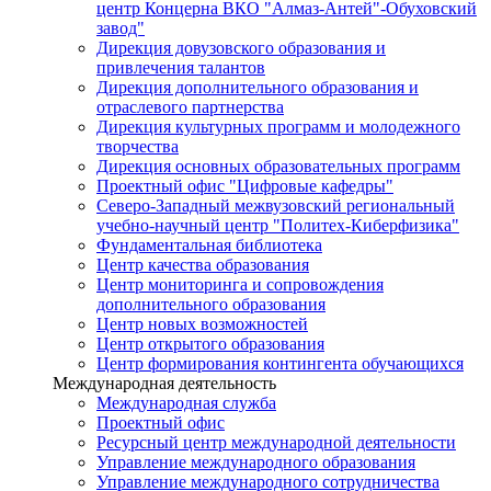
центр Концерна ВКО "Алмаз-Антей"-Обуховский
завод"
Дирекция довузовского образования и
привлечения талантов
Дирекция дополнительного образования и
отраслевого партнерства
Дирекция культурных программ и молодежного
творчества
Дирекция основных образовательных программ
Проектный офис "Цифровые кафедры"
Северо-Западный межвузовский региональный
учебно-научный центр "Политех-Киберфизика"
Фундаментальная библиотека
Центр качества образования
Центр мониторинга и сопровождения
дополнительного образования
Центр новых возможностей
Центр открытого образования
Центр формирования контингента обучающихся
Международная деятельность
Международная служба
Проектный офис
Ресурсный центр международной деятельности
Управление международного образования
Управление международного сотрудничества