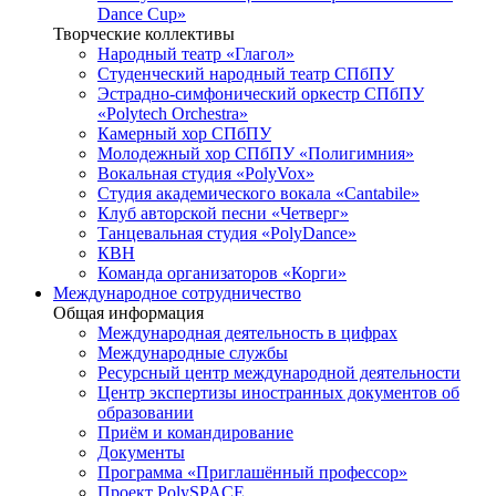
Dance Cup»
Творческие коллективы
Народный театр «Глагол»
Студенческий народный театр СПбПУ
Эстрадно-симфонический оркестр СПбПУ
«Polytech Orchestra»
Камерный хор СПбПУ
Молодежный хор СПбПУ «Полигимния»
Вокальная студия «PolyVox»
Студия академического вокала «Cantabile»
Клуб авторской песни «Четверг»
Танцевальная студия «PolyDance»
КВН
Команда организаторов «Корги»
Международное сотрудничество
Общая информация
Международная деятельность в цифрах
Международные службы
Ресурсный центр международной деятельности
Центр экспертизы иностранных документов об
образовании
Приём и командирование
Документы
Программа «Приглашённый профессор»
Проект PolySPACE