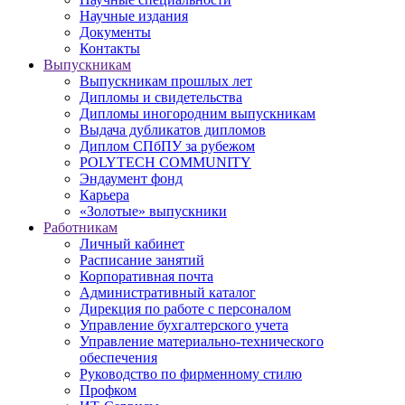
Научные издания
Документы
Контакты
Выпускникам
Выпускникам прошлых лет
Дипломы и свидетельства
Дипломы иногородним выпускникам
Выдача дубликатов дипломов
Диплом СПбПУ за рубежом
POLYTECH COMMUNITY
Эндаумент фонд
Карьера
«Золотые» выпускники
Работникам
Личный кабинет
Расписание занятий
Корпоративная почта
Административный каталог
Дирекция по работе с персоналом
Управление бухгалтерского учета
Управление материально-технического
обеспечения
Руководство по фирменному стилю
Профком