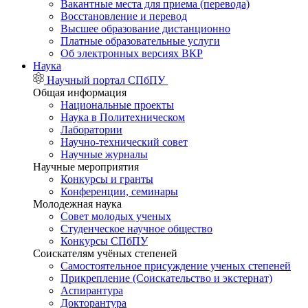
Вакантные места для приема (перевода)
Восстановление и перевод
Высшее образование дистанционно
Платные образовательные услуги
Об электронных версиях ВКР
Наука
Научный портал СПбПУ
Общая информация
Национальные проекты
Наука в Политехническом
Лаборатории
Научно-технический совет
Научные журналы
Научные мероприятия
Конкурсы и гранты
Конференции, семинары
Молодежная наука
Совет молодых ученых
Студенческое научное общество
Конкурсы СПбПУ
Соискателям учёных степеней
Самостоятельное присуждение ученых степеней
Прикрепление (Соискательство и экстернат)
Аспирантура
Докторантура