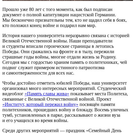
Прошло уже 80 лет с того момента, как был подписан
документ о полной капитуляции нацистской Германии.
Мы бесконечно признательны тем, кто не щадил себя в боях,
кто положил конец войне и подарил нам мир.
История нашего университета неразрывно связана с историей
Великой Отечественной войны. Наши преподаватели
и студенты вписали героические страницы в летопись
Победы. Они сражались на фронте и в тылу, пережили
страшные годы войны, многие отдали жизнь за Родину.
Сегодня мы с гордостью храним память о политехниках, чей
подвиг служит примером истинного патриотизма
и самоотверженности для всех нас.
Чтобы достойно отметить юбилей Победы, наш университет
организовал много интересных мероприятий. Студенческий
видеоблог
«Память славы жива»
показывает места Политеха,
связанные с Великой Отечественной войной. Проект
«Институт, который пережил войну»
посвящён памяти
политехников, прошедших войну и блокаду. Восемь уличных
тумб, установленных в парке, рассказывают о жизни вуза
и его учащихся во время войны.
Среди других мероприятий — праздник «Семейный День