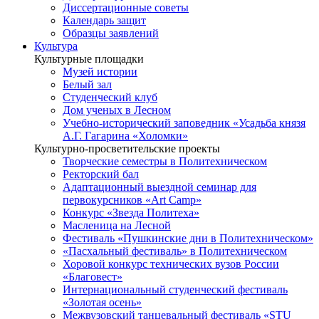
Диссертационные советы
Календарь защит
Образцы заявлений
Культура
Культурные площадки
Музей истории
Белый зал
Студенческий клуб
Дом ученых в Лесном
Учебно-исторический заповедник «Усадьба князя
А.Г. Гагарина «Холомки»
Культурно-просветительские проекты
Творческие семестры в Политехническом
Ректорский бал
Адаптационный выездной семинар для
первокурсников «Art Camp»
Конкурс «Звезда Политеха»
Масленица на Лесной
Фестиваль «Пушкинские дни в Политехническом»
«Пасхальный фестиваль» в Политехническом
Хоровой конкурс технических вузов России
«Благовест»
Интернациональный студенческий фестиваль
«Золотая осень»
Межвузовский танцевальный фестиваль «STU