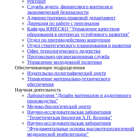
Ректорат
Служба аудита, финансового контроля и
экономической безопасности
Административно-правовой департамент
Дирекция по работе с персоналом
Кафедра ЮНЕСКО "Управление качеством
образования в интересах устойчивого развития"
Отдел по противодействию коррупции
Отдел стратегического планирования и развития
Офис технологического лидерства
Протокольно-организационная служба
Управление молодежной политики
Обеспечивающие подразделения
Издательско-полиграфический центр
Управление материально-технического
обеспечения
Научная деятельность
Лаборатория "Дизайн материалов и аддитивного
производства"
Медико-биологический центр
Научно-исследовательская лаборатория
"Теоретическая биология А.П. Козлова"
Научно-исследовательская лаборатория
"Фундаментальные основы высокотехнологичной
медицинской реабилитации"