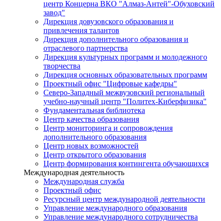
центр Концерна ВКО "Алмаз-Антей"-Обуховский
завод"
Дирекция довузовского образования и
привлечения талантов
Дирекция дополнительного образования и
отраслевого партнерства
Дирекция культурных программ и молодежного
творчества
Дирекция основных образовательных программ
Проектный офис "Цифровые кафедры"
Северо-Западный межвузовский региональный
учебно-научный центр "Политех-Киберфизика"
Фундаментальная библиотека
Центр качества образования
Центр мониторинга и сопровождения
дополнительного образования
Центр новых возможностей
Центр открытого образования
Центр формирования контингента обучающихся
Международная деятельность
Международная служба
Проектный офис
Ресурсный центр международной деятельности
Управление международного образования
Управление международного сотрудничества