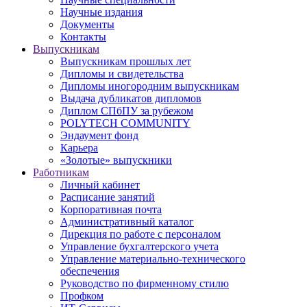
Научные издания
Документы
Контакты
Выпускникам
Выпускникам прошлых лет
Дипломы и свидетельства
Дипломы иногородним выпускникам
Выдача дубликатов дипломов
Диплом СПбПУ за рубежом
POLYTECH COMMUNITY
Эндаумент фонд
Карьера
«Золотые» выпускники
Работникам
Личный кабинет
Расписание занятий
Корпоративная почта
Административный каталог
Дирекция по работе с персоналом
Управление бухгалтерского учета
Управление материально-технического
обеспечения
Руководство по фирменному стилю
Профком