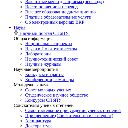
Вакантные места для приема (перевода)
Восстановление и перевод
Высшее образование дистанционно
Платные образовательные услуги
Об электронных версиях ВКР
Наука
Научный портал СПбПУ
Общая информация
Национальные проекты
Наука в Политехническом
Лаборатории
Научно-технический совет
Научные журналы
Научные мероприятия
Конкурсы и гранты
Конференции, семинары
Молодежная наука
Совет молодых ученых
Студенческое научное общество
Конкурсы СПбПУ
Соискателям учёных степеней
Самостоятельное присуждение ученых степеней
Прикрепление (Соискательство и экстернат)
Аспирантура
Докторантура