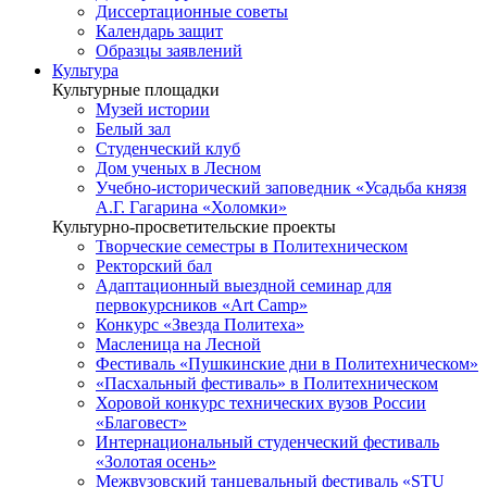
Диссертационные советы
Календарь защит
Образцы заявлений
Культура
Культурные площадки
Музей истории
Белый зал
Студенческий клуб
Дом ученых в Лесном
Учебно-исторический заповедник «Усадьба князя
А.Г. Гагарина «Холомки»
Культурно-просветительские проекты
Творческие семестры в Политехническом
Ректорский бал
Адаптационный выездной семинар для
первокурсников «Art Camp»
Конкурс «Звезда Политеха»
Масленица на Лесной
Фестиваль «Пушкинские дни в Политехническом»
«Пасхальный фестиваль» в Политехническом
Хоровой конкурс технических вузов России
«Благовест»
Интернациональный студенческий фестиваль
«Золотая осень»
Межвузовский танцевальный фестиваль «STU