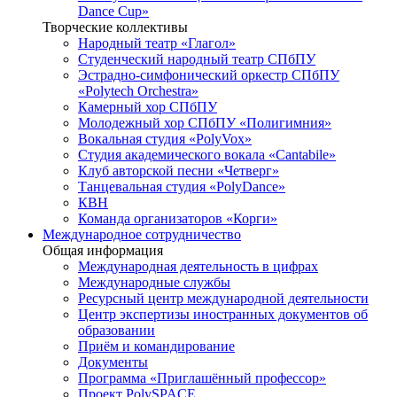
Dance Cup»
Творческие коллективы
Народный театр «Глагол»
Студенческий народный театр СПбПУ
Эстрадно-симфонический оркестр СПбПУ
«Polytech Orchestra»
Камерный хор СПбПУ
Молодежный хор СПбПУ «Полигимния»
Вокальная студия «PolyVox»
Студия академического вокала «Cantabile»
Клуб авторской песни «Четверг»
Танцевальная студия «PolyDance»
КВН
Команда организаторов «Корги»
Международное сотрудничество
Общая информация
Международная деятельность в цифрах
Международные службы
Ресурсный центр международной деятельности
Центр экспертизы иностранных документов об
образовании
Приём и командирование
Документы
Программа «Приглашённый профессор»
Проект PolySPACE