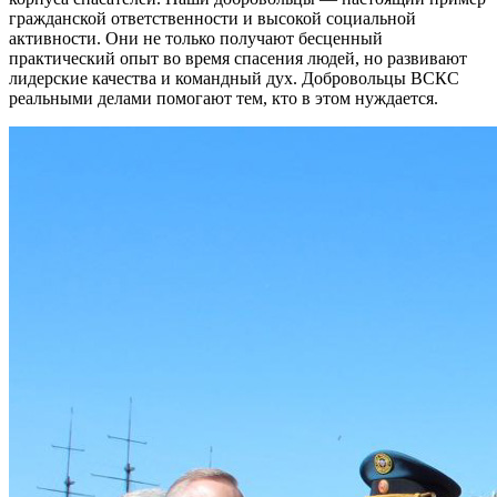
гражданской ответственности и высокой социальной
активности. Они не только получают бесценный
практический опыт во время спасения людей, но развивают
лидерские качества и командный дух. Добровольцы ВСКС
реальными делами помогают тем, кто в этом нуждается.