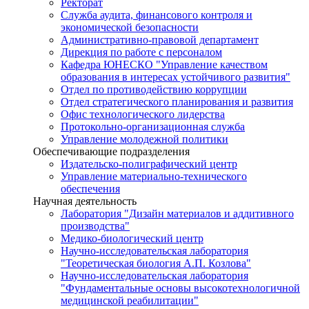
Ректорат
Служба аудита, финансового контроля и
экономической безопасности
Административно-правовой департамент
Дирекция по работе с персоналом
Кафедра ЮНЕСКО "Управление качеством
образования в интересах устойчивого развития"
Отдел по противодействию коррупции
Отдел стратегического планирования и развития
Офис технологического лидерства
Протокольно-организационная служба
Управление молодежной политики
Обеспечивающие подразделения
Издательско-полиграфический центр
Управление материально-технического
обеспечения
Научная деятельность
Лаборатория "Дизайн материалов и аддитивного
производства"
Медико-биологический центр
Научно-исследовательская лаборатория
"Теоретическая биология А.П. Козлова"
Научно-исследовательская лаборатория
"Фундаментальные основы высокотехнологичной
медицинской реабилитации"