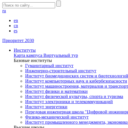
ru
en
cn
es
Приоритет 2030
Институты
Карта кампуса
Виртуальный тур
Базовые институты
Гуманитарный институт
Инженерно-строительный институт
Институт биомедицинских систем и биотехнологи
Институт компьютерных наук и кибербезопасности
Институт машиностроения, материалов и транспор
Институт физики и математики
Институт физической культуры, спорта и туризма
Институт электроники и телекоммуникаций
Институт энергетики
Передовая инженерная школа "Цифровой инжинир
Физико-механический институт
Институт промышленного менеджмента, экономики
Высшие школы