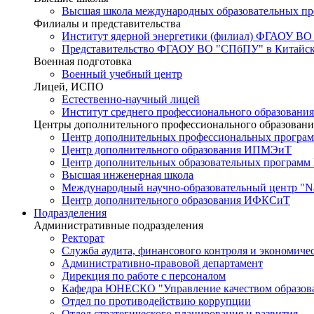
Высшая школа международных образовательных п
Филиалы и представительства
Институт ядерной энергетики (филиал) ФГАОУ ВО
Представительство ФГАОУ ВО "СПбПУ" в Китайско
Военная подготовка
Военный учебный центр
Лицей, ИСПО
Естественно-научный лицей
Институт среднего профессионального образования
Центры дополнительного профессионального образовани
Центр дополнительных профессиональных програм
Центр дополнительного образования ИПМЭиТ
Центр дополнительных образовательных программ
Высшая инженерная школа
Международный научно-образовательный центр "Nat
Центр дополнительного образования ИФКСиТ
Подразделения
Административные подразделения
Ректорат
Служба аудита, финансового контроля и экономиче
Административно-правовой департамент
Дирекция по работе с персоналом
Кафедра ЮНЕСКО "Управление качеством образован
Отдел по противодействию коррупции
Отдел стратегического планирования и развития