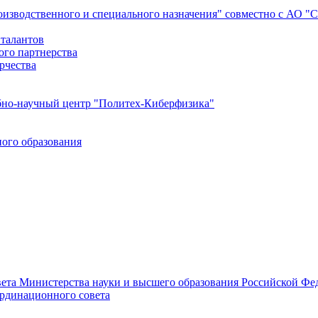
роизводственного и специального назначения" совместно с АО 
 талантов
ого партнерства
рчества
бно-научный центр "Политех-Киберфизика"
ого образования
ета Министерства науки и высшего образования Российской Фед
ординационного совета