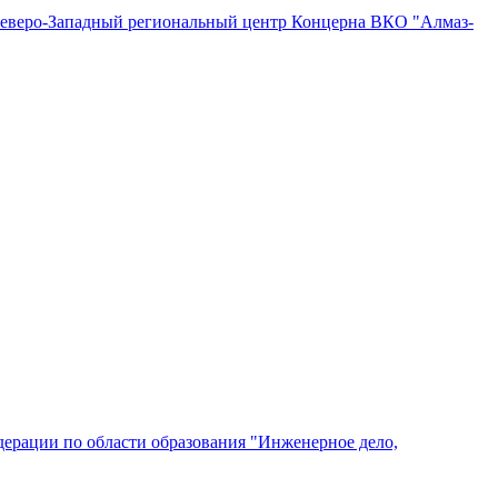
"Северо-Западный региональный центр Концерна ВКО "Алмаз-
ерации по области образования "Инженерное дело,