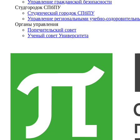
Управление гражданской безопасности
Студгородок СПбПУ
Студенческий городок СПбПУ
Управление региональными учебно-оздоровительн
Органы управления
Попечительский совет
Ученый совет Университета