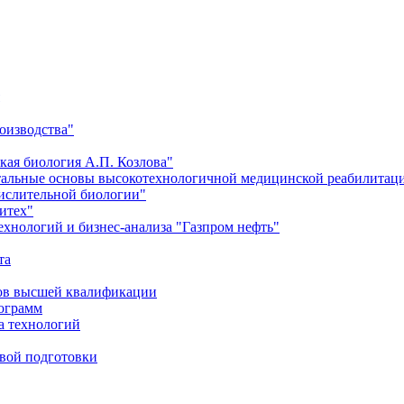
оизводства"
кая биология А.П. Козлова"
тальные основы высокотехнологичной медицинской реабилитац
числительной биологии"
итех"
хнологий и бизнес-анализа "Газпром нефть"
та
ров высшей квалификации
рограмм
а технологий
евой подготовки