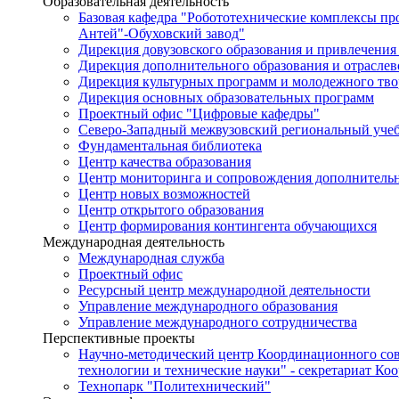
Образовательная деятельность
Базовая кафедра "Робототехнические комплексы п
Антей"-Обуховский завод"
Дирекция довузовского образования и привлечения
Дирекция дополнительного образования и отраслев
Дирекция культурных программ и молодежного тво
Дирекция основных образовательных программ
Проектный офис "Цифровые кафедры"
Северо-Западный межвузовский региональный уче
Фундаментальная библиотека
Центр качества образования
Центр мониторинга и сопровождения дополнительн
Центр новых возможностей
Центр открытого образования
Центр формирования контингента обучающихся
Международная деятельность
Международная служба
Проектный офис
Ресурсный центр международной деятельности
Управление международного образования
Управление международного сотрудничества
Перспективные проекты
Научно-методический центр Координационного сов
технологии и технические науки" - секретариат Ко
Технопарк "Политехнический"