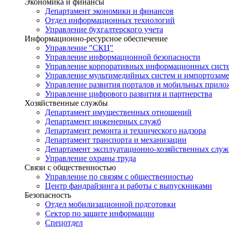
Экономика и финансы
Департамент экономики и финансов
Отдел информационных технологий
Управление бухгалтерского учета
Информационно-ресурсное обеспечение
Управление "СКЦ"
Управление информационной безопасности
Управление корпоративных информационных сист
Управление мультимедийных систем и импортозам
Управление развития порталов и мобильных прил
Управление цифрового развития и партнерства
Хозяйственные службы
Департамент имущественных отношений
Департамент инженерных служб
Департамент ремонта и технического надзора
Департамент транспорта и механизации
Департамент эксплуатационно-хозяйственных служ
Управление охраны труда
Связи с общественностью
Управление по связям с общественностью
Центр фандрайзинга и работы с выпускниками
Безопасность
Отдел мобилизационной подготовки
Сектор по защите информации
Спецотдел