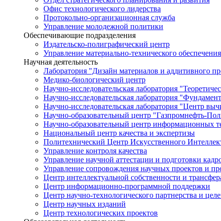
Офис технологического лидерства
Протокольно-организационная служба
Управление молодежной политики
Обеспечивающие подразделения
Издательско-полиграфический центр
Управление материально-технического обеспечения
Научная деятельность
Лаборатория "Дизайн материалов и аддитивного пр
Медико-биологический центр
Научно-исследовательская лаборатория "Теоретичес
Научно-исследовательская лаборатория "Фундамен
Научно-исследовательская лаборатория "Центр вы
Научно-образовательный центр "Газпромнефть-Пол
Научно-образовательный центр информационных те
Национальный центр качества и экспертизы
Политехнический Центр Искусственного Интеллек
Управление контроля качества
Управление научной аттестации и подготовки кад
Управление сопровождения научных проектов и п
Центр интеллектуальной собственности и трансфер
Центр информационно-программной поддержки
Центр научно-технологического партнерства и цел
Центр научных изданий
Центр технологических проектов