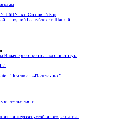
рограмм
 "СПбПУ" в г. Сосновый Бор
й Народной Республике г. Шанхай
я
м Инженерно-строительного института
 ГИ
ional Instruments-Политехник"
ской безопасности
ия в интересах устойчивого развития"