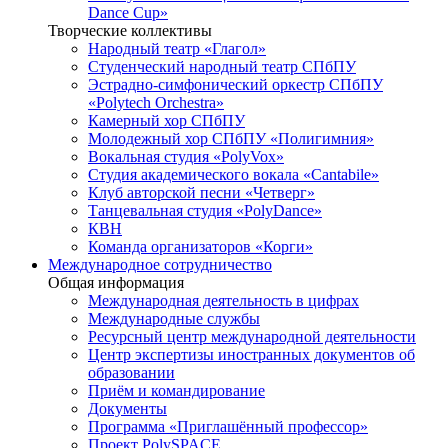
Dance Cup»
Творческие коллективы
Народный театр «Глагол»
Студенческий народный театр СПбПУ
Эстрадно-симфонический оркестр СПбПУ
«Polytech Orchestra»
Камерный хор СПбПУ
Молодежный хор СПбПУ «Полигимния»
Вокальная студия «PolyVox»
Студия академического вокала «Cantabile»
Клуб авторской песни «Четверг»
Танцевальная студия «PolyDance»
КВН
Команда организаторов «Корги»
Международное сотрудничество
Общая информация
Международная деятельность в цифрах
Международные службы
Ресурсный центр международной деятельности
Центр экспертизы иностранных документов об
образовании
Приём и командирование
Документы
Программа «Приглашённый профессор»
Проект PolySPACE