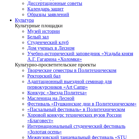
Диссертационные советы
Календарь защит
Образцы заявлений
Культура
Культурные площадки
Музей истории
Белый зал
Студенческий клуб
Дом ученых в Лесном
Учебно-исторический заповедник «Усадьба князя
А.Г. Гагарина «Холомки»
Культурно-просветительские проекты
Творческие семестры в Политехническом
Ректорский бал
Адаптационный выездной семинар для
первокурсников «Art Camp»
Конкурс «Звезда Политеха»
Масленица на Лесной
Фестиваль «Пушкинские дни в Политехническом»
«Пасхальный фестиваль» в Политехническом
Хоровой конкурс технических вузов России
«Благовест»
Интернациональный студенческий фестиваль
«Золотая осень»
Межвузовский танцевальный фестиваль «STU