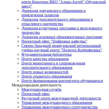
центр Концерна ВКО "Алмаз-Антей"-Обуховский
завод"
Дирекция довузовского образования и
привлечения талантов
Дирекция дополнительного образования и
отраслевого партнерства
Дирекция культурных программ и молодежного
творчества
Дирекция основных образовательных программ
Проектный офис "Цифровые кафедры"
Северо-Западный межвузовский региональный
учебно-научный центр "Политех-Киберфизика"
Фундаментальная библиотека
Центр качества образования
Центр мониторинга и сопровождения
дополнительного образования
Центр новых возможностей
Центр открытого образования
Центр формирования контингента обучающихся
Международная деятельность
Международная служба
Проектный офис
Ресурсный центр международной деятельности
Управление международного образования
Управление международного сотрудничества