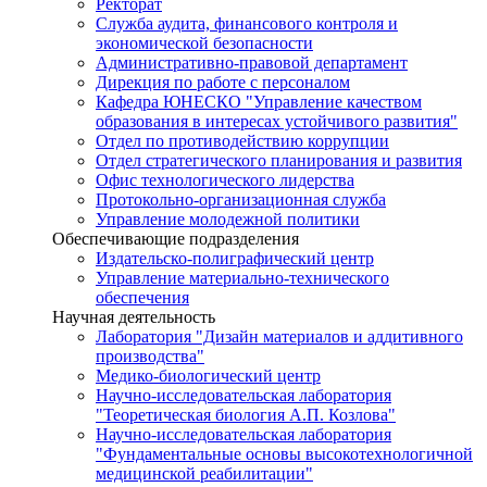
Ректорат
Служба аудита, финансового контроля и
экономической безопасности
Административно-правовой департамент
Дирекция по работе с персоналом
Кафедра ЮНЕСКО "Управление качеством
образования в интересах устойчивого развития"
Отдел по противодействию коррупции
Отдел стратегического планирования и развития
Офис технологического лидерства
Протокольно-организационная служба
Управление молодежной политики
Обеспечивающие подразделения
Издательско-полиграфический центр
Управление материально-технического
обеспечения
Научная деятельность
Лаборатория "Дизайн материалов и аддитивного
производства"
Медико-биологический центр
Научно-исследовательская лаборатория
"Теоретическая биология А.П. Козлова"
Научно-исследовательская лаборатория
"Фундаментальные основы высокотехнологичной
медицинской реабилитации"