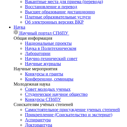
Вакантные места для приема (перевода)
Восстановление и перевод
Высшее образование дистанционно
Платные образовательные услуги
Об электронных версиях ВКР
Наука
Научный портал СПбПУ
Общая информация
Национальные проекты
Наука в Политехническом
Лаборатории
Научно-технический совет
Научные журналы
Научные мероприятия
Конкурсы и гранты
Конференции, семинары
Молодежная наука
Совет молодых ученых
Студенческое научное общество
Конкурсы СПбПУ
Соискателям учёных степеней
Самостоятельное присуждение ученых степеней
Прикрепление (Соискательство и экстернат)
Аспирантура
Докторантура