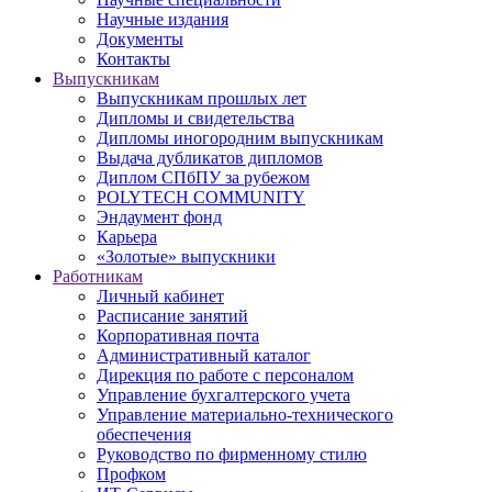
Научные издания
Документы
Контакты
Выпускникам
Выпускникам прошлых лет
Дипломы и свидетельства
Дипломы иногородним выпускникам
Выдача дубликатов дипломов
Диплом СПбПУ за рубежом
POLYTECH COMMUNITY
Эндаумент фонд
Карьера
«Золотые» выпускники
Работникам
Личный кабинет
Расписание занятий
Корпоративная почта
Административный каталог
Дирекция по работе с персоналом
Управление бухгалтерского учета
Управление материально-технического
обеспечения
Руководство по фирменному стилю
Профком