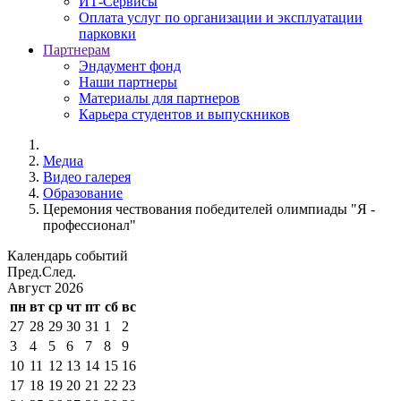
ИТ-Сервисы
Оплата услуг по организации и эксплуатации
парковки
Партнерам
Эндаумент фонд
Наши партнеры
Материалы для партнеров
Карьера студентов и выпускников
Медиа
Видео галерея
Образование
Церемония чествования победителей олимпиады "Я -
профессионал"
Календарь событий
Пред.
След.
Август
2026
пн
вт
ср
чт
пт
сб
вс
27
28
29
30
31
1
2
3
4
5
6
7
8
9
10
11
12
13
14
15
16
17
18
19
20
21
22
23