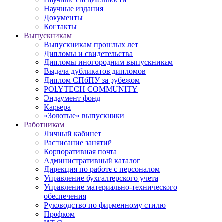
Научные издания
Документы
Контакты
Выпускникам
Выпускникам прошлых лет
Дипломы и свидетельства
Дипломы иногородним выпускникам
Выдача дубликатов дипломов
Диплом СПбПУ за рубежом
POLYTECH COMMUNITY
Эндаумент фонд
Карьера
«Золотые» выпускники
Работникам
Личный кабинет
Расписание занятий
Корпоративная почта
Административный каталог
Дирекция по работе с персоналом
Управление бухгалтерского учета
Управление материально-технического
обеспечения
Руководство по фирменному стилю
Профком