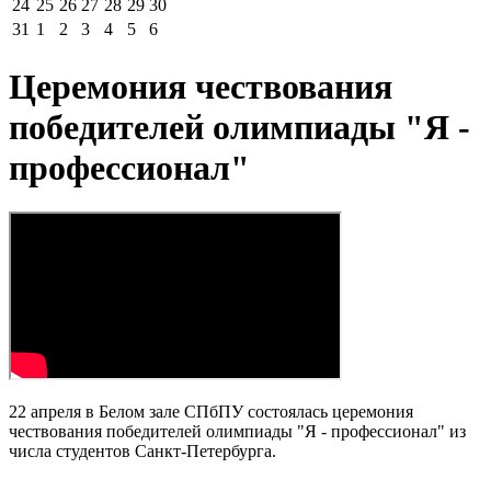
24
25
26
27
28
29
30
31
1
2
3
4
5
6
Церемония чествования
победителей олимпиады "Я -
профессионал"
22 апреля в Белом зале СПбПУ состоялась церемония
чествования победителей олимпиады "Я - профессионал" из
числа студентов Санкт-Петербурга.