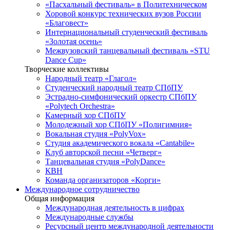
«Пасхальный фестиваль» в Политехническом
Хоровой конкурс технических вузов России
«Благовест»
Интернациональный студенческий фестиваль
«Золотая осень»
Межвузовский танцевальный фестиваль «STU
Dance Cup»
Творческие коллективы
Народный театр «Глагол»
Студенческий народный театр СПбПУ
Эстрадно-симфонический оркестр СПбПУ
«Polytech Orchestra»
Камерный хор СПбПУ
Молодежный хор СПбПУ «Полигимния»
Вокальная студия «PolyVox»
Студия академического вокала «Cantabile»
Клуб авторской песни «Четверг»
Танцевальная студия «PolyDance»
КВН
Команда организаторов «Корги»
Международное сотрудничество
Общая информация
Международная деятельность в цифрах
Международные службы
Ресурсный центр международной деятельности