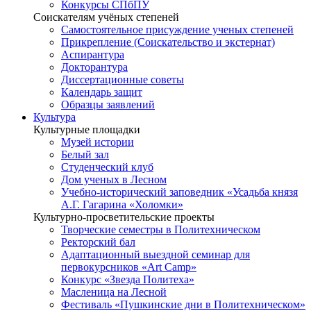
Конкурсы СПбПУ
Соискателям учёных степеней
Самостоятельное присуждение ученых степеней
Прикрепление (Соискательство и экстернат)
Аспирантура
Докторантура
Диссертационные советы
Календарь защит
Образцы заявлений
Культура
Культурные площадки
Музей истории
Белый зал
Студенческий клуб
Дом ученых в Лесном
Учебно-исторический заповедник «Усадьба князя
А.Г. Гагарина «Холомки»
Культурно-просветительские проекты
Творческие семестры в Политехническом
Ректорский бал
Адаптационный выездной семинар для
первокурсников «Art Camp»
Конкурс «Звезда Политеха»
Масленица на Лесной
Фестиваль «Пушкинские дни в Политехническом»