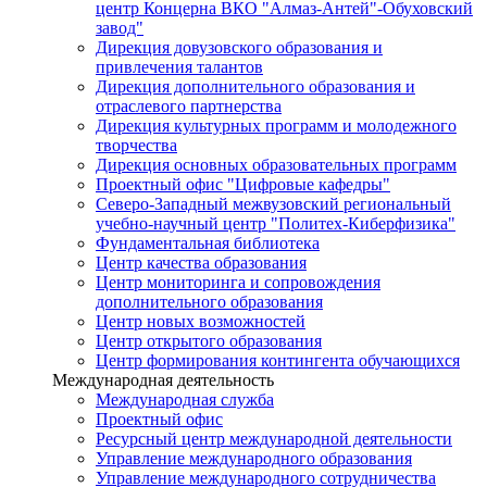
центр Концерна ВКО "Алмаз-Антей"-Обуховский
завод"
Дирекция довузовского образования и
привлечения талантов
Дирекция дополнительного образования и
отраслевого партнерства
Дирекция культурных программ и молодежного
творчества
Дирекция основных образовательных программ
Проектный офис "Цифровые кафедры"
Северо-Западный межвузовский региональный
учебно-научный центр "Политех-Киберфизика"
Фундаментальная библиотека
Центр качества образования
Центр мониторинга и сопровождения
дополнительного образования
Центр новых возможностей
Центр открытого образования
Центр формирования контингента обучающихся
Международная деятельность
Международная служба
Проектный офис
Ресурсный центр международной деятельности
Управление международного образования
Управление международного сотрудничества