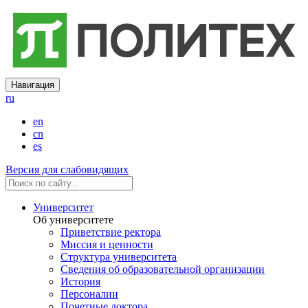
Навигация
ru
en
cn
es
Версия для слабовидящих
Университет
Об университете
Приветствие ректора
Миссия и ценности
Структура университета
Сведения об образовательной организации
История
Персоналии
Почетные доктора