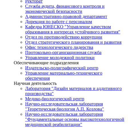
Ректорат
Служба аудита, финансового контроля и
экономической безопасности
Административно-правовой департамент
Дирекция по работе с персоналом
Кафедра ЮНЕСКО "Управление качеством
образования в интересах устойчивого развития"
Отдел по противодействию коррупции
Отдел стратегического планирования и развития
Офис технологического лидерства
Протокольно-организационная служба
Управление молодежной политики
Обеспечивающие подразделения
Издательско-полиграфический центр
Управление материально-технического
обеспечения
Научная деятельность
Лаборатория "Дизайн материалов и аддитивного
производства"
Медико-биологический центр
Научно-исследовательская лаборатория
"Теоретическая биология А.П. Козлова"
Научно-исследовательская лаборатория
"Фундаментальные основы высокотехнологичной
медицинской реабилитации"