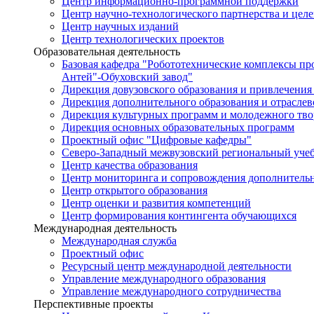
Центр информационно-программной поддержки
Центр научно-технологического партнерства и цел
Центр научных изданий
Центр технологических проектов
Образовательная деятельность
Базовая кафедра "Робототехнические комплексы п
Антей"-Обуховский завод"
Дирекция довузовского образования и привлечения
Дирекция дополнительного образования и отраслев
Дирекция культурных программ и молодежного тво
Дирекция основных образовательных программ
Проектный офис "Цифровые кафедры"
Северо-Западный межвузовский региональный уче
Центр качества образования
Центр мониторинга и сопровождения дополнительн
Центр открытого образования
Центр оценки и развития компетенций
Центр формирования контингента обучающихся
Международная деятельность
Международная служба
Проектный офис
Ресурсный центр международной деятельности
Управление международного образования
Управление международного сотрудничества
Перспективные проекты