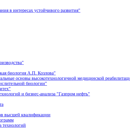
ия в интересах устойчивого развития"
оизводства"
кая биология А.П. Козлова"
тальные основы высокотехнологичной медицинской реабилитац
числительной биологии"
итех"
хнологий и бизнес-анализа "Газпром нефть"
та
ров высшей квалификации
рограмм
а технологий