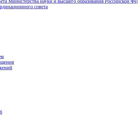
ета Министерства науки и высшего образования Российской Фед
ординационного совета
ем
ещения
ожений
б