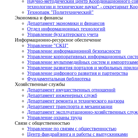
Научно-методический центр Координационного сов
технологии и технические науки" - секретариат Ко
Технопарк "Политехнический"
Экономика и финансы
Департамент экономики и финансов
Отдел информационных технологий
Управление бухгалтерского учета
Информационно-ресурсное обеспечение
Управление "СКЦ"
Управление информационной безопасности
Управление корпоративных информационных сист
Управление мультимедийных систем и импортозам
Управление развития порталов и мобильных прил
Управление цифрового развития и партнерства
Фундаментальная библиотека
Хозяйственные службы
Департамент имущественных отношений
Департамент инженерных служб
Департамент ремонта и технического надзора
Департамент транспорта и механизации
Департамент эксплуатационно-хозяйственных служ
Управление охраны труда
Связи с общественностью
Управление по связям с общественностью
Центр фандрайзинга и работы с выпускниками