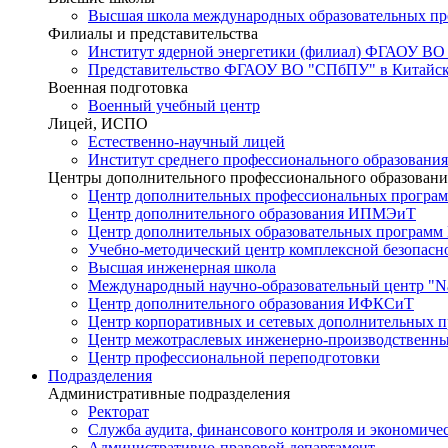
Высшая школа международных образовательных п
Филиалы и представительства
Институт ядерной энергетики (филиал) ФГАОУ ВО
Представительство ФГАОУ ВО "СПбПУ" в Китайско
Военная подготовка
Военный учебный центр
Лицей, ИСПО
Естественно-научный лицей
Институт среднего профессионального образования
Центры дополнительного профессионального образовани
Центр дополнительных профессиональных програм
Центр дополнительного образования ИПМЭиТ
Центр дополнительных образовательных программ
Учебно-методический центр комплексной безопасн
Высшая инженерная школа
Международный научно-образовательный центр "Nat
Центр дополнительного образования ИФКСиТ
Центр корпоративных и сетевых дополнительных 
Центр межотраслевых инженерно-производственн
Центр профессиональной переподготовки
Подразделения
Административные подразделения
Ректорат
Служба аудита, финансового контроля и экономиче
Административно-правовой департамент