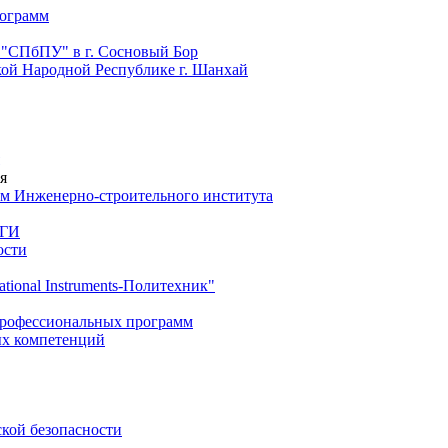
рограмм
 "СПбПУ" в г. Сосновый Бор
й Народной Республике г. Шанхай
я
м Инженерно-строительного института
 ГИ
ости
ional Instruments-Политехник"
профессиональных программ
ых компетенций
ской безопасности