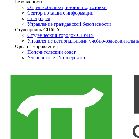
Безопасность
Отдел мобилизационной подготовки
Сектор по защите информации
Спецотдел
Управление гражданской безопасности
Студгородок СПбПУ
Студенческий городок СПбПУ
Управление региональными учебно-оздоровительн
Органы управления
Попечительский совет
Ученый совет Университета