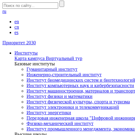
ru
en
cn
es
Приоритет 2030
Институты
Карта кампуса
Виртуальный тур
Базовые институты
Гуманитарный институт
Инженерно-строительный институт
Институт биомедицинских систем и биотехнологи
Институт компьютерных наук и кибербезопасности
Институт машиностроения, материалов и транспор
Институт физики и математики
Институт физической культуры, спорта и туризма
Институт электроники и телекоммуникаций
Институт энергетики
Передовая инженерная школа "Цифровой инжинир
Физико-механический институт
Институт промышленного менеджмента, экономики
Высшие школы