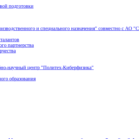
евой подготовки
роизводственного и специального назначения" совместно с АО 
 талантов
ого партнерства
рчества
бно-научный центр "Политех-Киберфизика"
ого образования