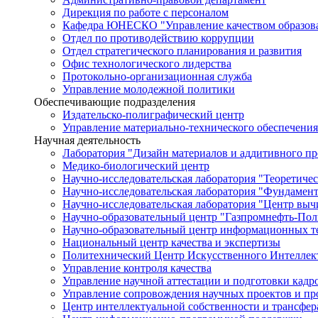
Дирекция по работе с персоналом
Кафедра ЮНЕСКО "Управление качеством образован
Отдел по противодействию коррупции
Отдел стратегического планирования и развития
Офис технологического лидерства
Протокольно-организационная служба
Управление молодежной политики
Обеспечивающие подразделения
Издательско-полиграфический центр
Управление материально-технического обеспечения
Научная деятельность
Лаборатория "Дизайн материалов и аддитивного пр
Медико-биологический центр
Научно-исследовательская лаборатория "Теоретичес
Научно-исследовательская лаборатория "Фундамен
Научно-исследовательская лаборатория "Центр вы
Научно-образовательный центр "Газпромнефть-Пол
Научно-образовательный центр информационных те
Национальный центр качества и экспертизы
Политехнический Центр Искусственного Интеллек
Управление контроля качества
Управление научной аттестации и подготовки кад
Управление сопровождения научных проектов и п
Центр интеллектуальной собственности и трансфер