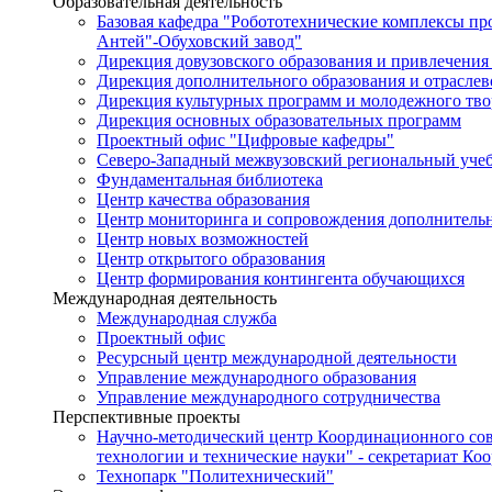
Образовательная деятельность
Базовая кафедра "Робототехнические комплексы п
Антей"-Обуховский завод"
Дирекция довузовского образования и привлечения
Дирекция дополнительного образования и отраслев
Дирекция культурных программ и молодежного тво
Дирекция основных образовательных программ
Проектный офис "Цифровые кафедры"
Северо-Западный межвузовский региональный уче
Фундаментальная библиотека
Центр качества образования
Центр мониторинга и сопровождения дополнительн
Центр новых возможностей
Центр открытого образования
Центр формирования контингента обучающихся
Международная деятельность
Международная служба
Проектный офис
Ресурсный центр международной деятельности
Управление международного образования
Управление международного сотрудничества
Перспективные проекты
Научно-методический центр Координационного сов
технологии и технические науки" - секретариат Ко
Технопарк "Политехнический"