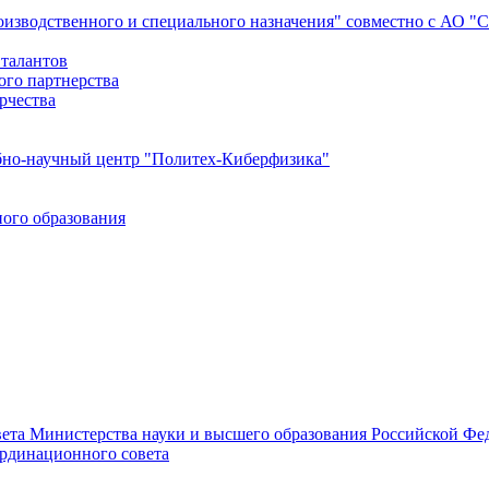
роизводственного и специального назначения" совместно с АО 
 талантов
ого партнерства
рчества
бно-научный центр "Политех-Киберфизика"
ого образования
ета Министерства науки и высшего образования Российской Фед
ординационного совета