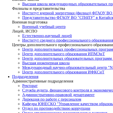
Высшая школа международных образовательных п
Филиалы и представительства
Институт ядерной энергетики (филиал) ФГАОУ ВО
Представительство ФГАОУ ВО "СПбПУ" в Китайско
Военная подготовка
Военный учебный центр
Лицей, ИСПО
Естественно-научный лицей
Институт среднего профессионального образования
Центры дополнительного профессионального образовани
Центр дополнительных профессиональных програм
Центр дополнительного образования ИПМЭиТ
Центр дополнительных образовательных программ
Высшая инженерная школа
Международный научно-образовательный центр "Nat
Центр дополнительного образования ИФКСиТ
Подразделения
Административные подразделения
Ректорат
Служба аудита, финансового контроля и экономиче
Административно-правовой департамент
Дирекция по работе с персоналом
Кафедра ЮНЕСКО "Управление качеством образован
Отдел по противодействию коррупции
Отдел стратегического планирования и развития