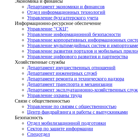
Экономика и финансы
Департамент экономики и финансов
Отдел информационных технологий
Управление бухгалтерского учета
Информационно-ресурсное обеспечение
Управление "СКЦ"
Управление информационной безопасности
Управление корпоративных информационных сист
Управление мультимедийных систем и импортозам
Управление развития порталов и мобильных прил
Управление цифрового развития и партнерства
Хозяйственные службы
Департамент имущественных отношений
Департамент инженерных служб
Департамент ремонта и технического надзора
Департамент транспорта и механизации
Департамент эксплуатационно-хозяйственных служ
Управление охраны труда
Связи с общественностью
Управление по связям с общественностью
Центр фандрайзинга и работы с выпускниками
Безопасность
Отдел мобилизационной подготовки
Сектор по защите информации
Спецотдел