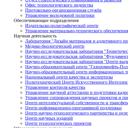
Офис технологического лидерства
Протокольно-организационная служба
Управление молодежной политики
Обеспечивающие подразделения
Издательско-полиграфический центр
Управление материально-технического обеспечения
Научная деятельность
Лаборатория "Дизайн материалов и аддитивного пр
Медико-биологический центр
Научно-исследовательская лаборатория "Теоретичес
Научно-исследовательская лаборатория "Фундамен
Научно-исследовательская лаборатория "Центр вы
Научно-образовательный центр "Газпромнефть-Пол
Научно-образовательный центр информационных те
Национальный центр качества и экспертизы
Политехнический Центр Искусственного Интеллек
Управление контроля качества
Управление научной аттестации и подготовки кад
Управление сопровождения научных проектов и п
Центр интеллектуальной собственности и трансфер
Центр информационно-программной поддержки
Центр научно-технологического партнерства и цел
Центр научных изданий
Центр технологических проектов