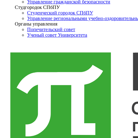
Управление гражданской безопасности
Студгородок СПбПУ
Студенческий городок СПбПУ
Управление региональными учебно-оздоровительн
Органы управления
Попечительский совет
Ученый совет Университета