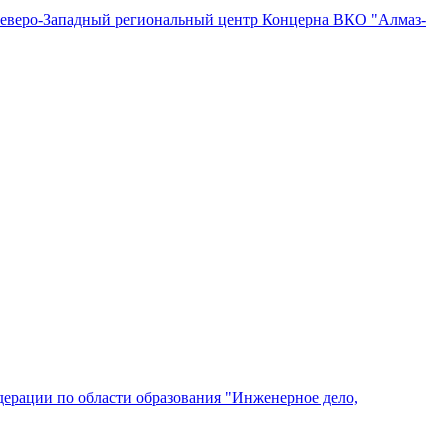
"Северо-Западный региональный центр Концерна ВКО "Алмаз-
ерации по области образования "Инженерное дело,