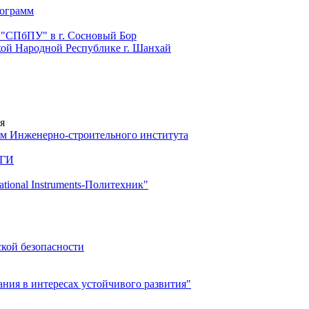
рограмм
 "СПбПУ" в г. Сосновый Бор
й Народной Республике г. Шанхай
я
м Инженерно-строительного института
 ГИ
ional Instruments-Политехник"
ской безопасности
ия в интересах устойчивого развития"