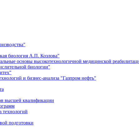
оизводства"
кая биология А.П. Козлова"
тальные основы высокотехнологичной медицинской реабилитац
числительной биологии"
итех"
хнологий и бизнес-анализа "Газпром нефть"
та
ров высшей квалификации
рограмм
а технологий
евой подготовки