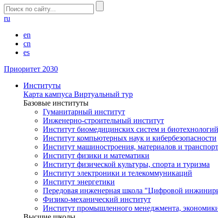
ru
en
cn
es
Приоритет 2030
Институты
Карта кампуса
Виртуальный тур
Базовые институты
Гуманитарный институт
Инженерно-строительный институт
Институт биомедицинских систем и биотехнологи
Институт компьютерных наук и кибербезопасности
Институт машиностроения, материалов и транспор
Институт физики и математики
Институт физической культуры, спорта и туризма
Институт электроники и телекоммуникаций
Институт энергетики
Передовая инженерная школа "Цифровой инжинир
Физико-механический институт
Институт промышленного менеджмента, экономики
Высшие школы