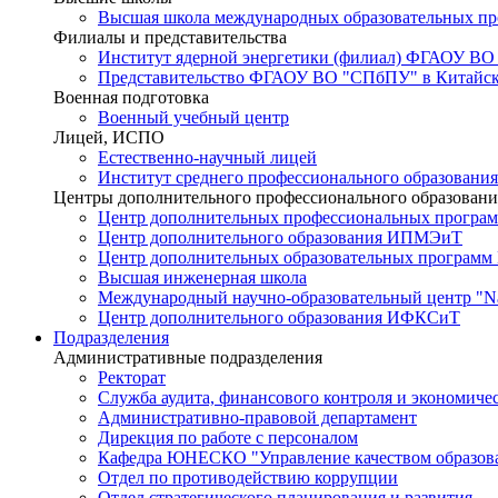
Высшая школа международных образовательных п
Филиалы и представительства
Институт ядерной энергетики (филиал) ФГАОУ ВО
Представительство ФГАОУ ВО "СПбПУ" в Китайско
Военная подготовка
Военный учебный центр
Лицей, ИСПО
Естественно-научный лицей
Институт среднего профессионального образования
Центры дополнительного профессионального образовани
Центр дополнительных профессиональных програм
Центр дополнительного образования ИПМЭиТ
Центр дополнительных образовательных программ
Высшая инженерная школа
Международный научно-образовательный центр "Nat
Центр дополнительного образования ИФКСиТ
Подразделения
Административные подразделения
Ректорат
Служба аудита, финансового контроля и экономиче
Административно-правовой департамент
Дирекция по работе с персоналом
Кафедра ЮНЕСКО "Управление качеством образован
Отдел по противодействию коррупции
Отдел стратегического планирования и развития