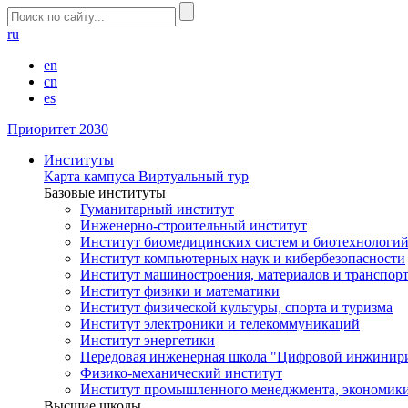
ru
en
cn
es
Приоритет 2030
Институты
Карта кампуса
Виртуальный тур
Базовые институты
Гуманитарный институт
Инженерно-строительный институт
Институт биомедицинских систем и биотехнологи
Институт компьютерных наук и кибербезопасности
Институт машиностроения, материалов и транспор
Институт физики и математики
Институт физической культуры, спорта и туризма
Институт электроники и телекоммуникаций
Институт энергетики
Передовая инженерная школа "Цифровой инжинир
Физико-механический институт
Институт промышленного менеджмента, экономики
Высшие школы