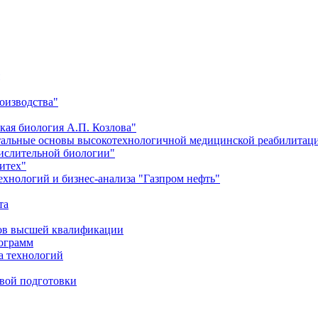
оизводства"
кая биология А.П. Козлова"
тальные основы высокотехнологичной медицинской реабилитац
числительной биологии"
итех"
хнологий и бизнес-анализа "Газпром нефть"
та
ров высшей квалификации
рограмм
а технологий
евой подготовки