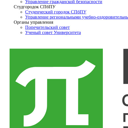
Управление гражданской безопасности
Студгородок СПбПУ
Студенческий городок СПбПУ
Управление региональными учебно-оздоровительн
Органы управления
Попечительский совет
Ученый совет Университета