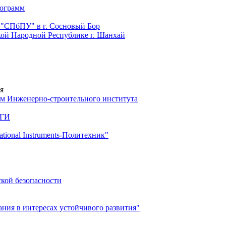
рограмм
 "СПбПУ" в г. Сосновый Бор
й Народной Республике г. Шанхай
я
м Инженерно-строительного института
 ГИ
ional Instruments-Политехник"
ской безопасности
ия в интересах устойчивого развития"