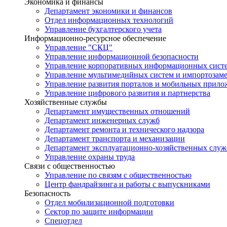
Экономика и финансы
Департамент экономики и финансов
Отдел информационных технологий
Управление бухгалтерского учета
Информационно-ресурсное обеспечение
Управление "СКЦ"
Управление информационной безопасности
Управление корпоративных информационных сист
Управление мультимедийных систем и импортозам
Управление развития порталов и мобильных прил
Управление цифрового развития и партнерства
Хозяйственные службы
Департамент имущественных отношений
Департамент инженерных служб
Департамент ремонта и технического надзора
Департамент транспорта и механизации
Департамент эксплуатационно-хозяйственных служ
Управление охраны труда
Связи с общественностью
Управление по связям с общественностью
Центр фандрайзинга и работы с выпускниками
Безопасность
Отдел мобилизационной подготовки
Сектор по защите информации
Спецотдел