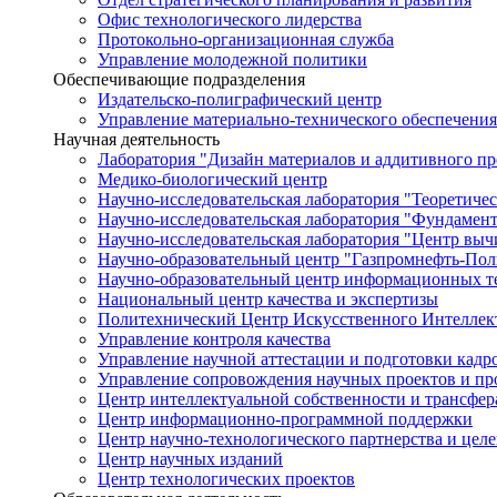
Офис технологического лидерства
Протокольно-организационная служба
Управление молодежной политики
Обеспечивающие подразделения
Издательско-полиграфический центр
Управление материально-технического обеспечения
Научная деятельность
Лаборатория "Дизайн материалов и аддитивного пр
Медико-биологический центр
Научно-исследовательская лаборатория "Теоретичес
Научно-исследовательская лаборатория "Фундамен
Научно-исследовательская лаборатория "Центр вы
Научно-образовательный центр "Газпромнефть-Пол
Научно-образовательный центр информационных те
Национальный центр качества и экспертизы
Политехнический Центр Искусственного Интеллек
Управление контроля качества
Управление научной аттестации и подготовки кад
Управление сопровождения научных проектов и п
Центр интеллектуальной собственности и трансфер
Центр информационно-программной поддержки
Центр научно-технологического партнерства и цел
Центр научных изданий
Центр технологических проектов