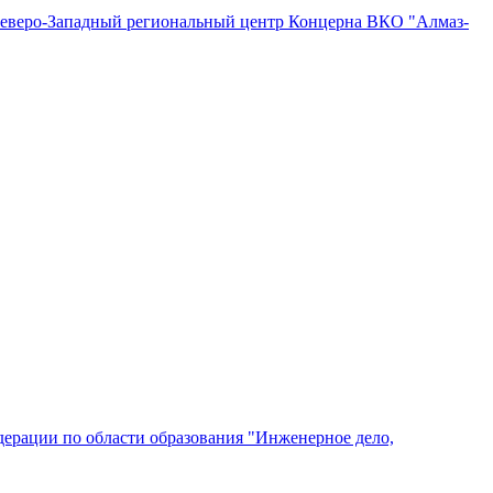
"Северо-Западный региональный центр Концерна ВКО "Алмаз-
ерации по области образования "Инженерное дело,