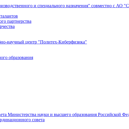
роизводственного и специального назначения" совместно с АО 
 талантов
ого партнерства
рчества
бно-научный центр "Политех-Киберфизика"
ого образования
ета Министерства науки и высшего образования Российской Фед
ординационного совета