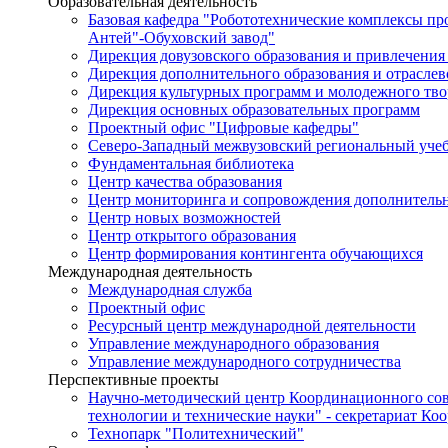
Образовательная деятельность
Базовая кафедра "Робототехнические комплексы п
Антей"-Обуховский завод"
Дирекция довузовского образования и привлечения
Дирекция дополнительного образования и отраслев
Дирекция культурных программ и молодежного тво
Дирекция основных образовательных программ
Проектный офис "Цифровые кафедры"
Северо-Западный межвузовский региональный уче
Фундаментальная библиотека
Центр качества образования
Центр мониторинга и сопровождения дополнительн
Центр новых возможностей
Центр открытого образования
Центр формирования контингента обучающихся
Международная деятельность
Международная служба
Проектный офис
Ресурсный центр международной деятельности
Управление международного образования
Управление международного сотрудничества
Перспективные проекты
Научно-методический центр Координационного сов
технологии и технические науки" - секретариат Ко
Технопарк "Политехнический"