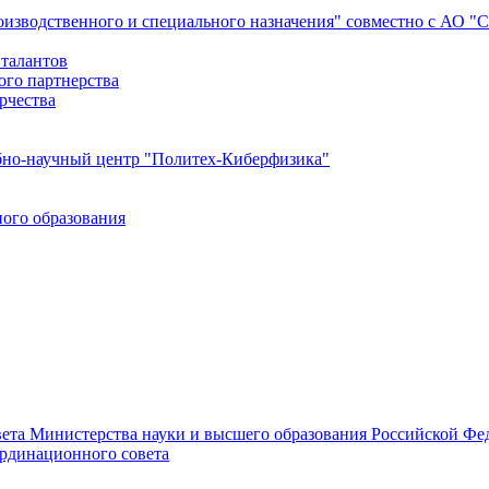
роизводственного и специального назначения" совместно с АО 
 талантов
ого партнерства
рчества
бно-научный центр "Политех-Киберфизика"
ого образования
ета Министерства науки и высшего образования Российской Фед
ординационного совета