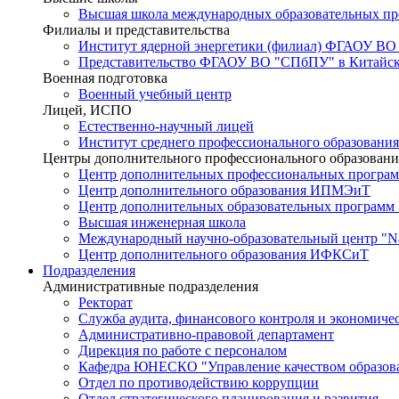
Высшая школа международных образовательных п
Филиалы и представительства
Институт ядерной энергетики (филиал) ФГАОУ ВО
Представительство ФГАОУ ВО "СПбПУ" в Китайско
Военная подготовка
Военный учебный центр
Лицей, ИСПО
Естественно-научный лицей
Институт среднего профессионального образования
Центры дополнительного профессионального образовани
Центр дополнительных профессиональных програм
Центр дополнительного образования ИПМЭиТ
Центр дополнительных образовательных программ
Высшая инженерная школа
Международный научно-образовательный центр "Nat
Центр дополнительного образования ИФКСиТ
Подразделения
Административные подразделения
Ректорат
Служба аудита, финансового контроля и экономиче
Административно-правовой департамент
Дирекция по работе с персоналом
Кафедра ЮНЕСКО "Управление качеством образован
Отдел по противодействию коррупции
Отдел стратегического планирования и развития