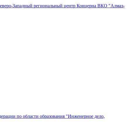
"Северо-Западный региональный центр Концерна ВКО "Алмаз-
ерации по области образования "Инженерное дело,