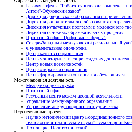
Образовательная деятельность
Базовая кафедра "Робототехнические комплексы п
Антей"-Обуховский завод"
Дирекция довузовского образования и привлечения
Дирекция дополнительного образования и отраслев
Дирекция культурных программ и молодежного тво
Дирекция основных образовательных программ
Проектный офис "Цифровые кафедры"
Северо-Западный межвузовский региональный уче
Фундаментальная библиотека
Центр качества образования
Центр мониторинга и сопровождения дополнительн
Центр новых возможностей
Центр открытого образования
Центр формирования контингента обучающихся
Международная деятельность
Международная служба
Проектный офис
Ресурсный центр международной деятельности
Управление международного образования
Управление международного сотрудничества
Перспективные проекты
Научно-методический центр Координационного сов
технологии и технические науки" - секретариат Ко
Технопарк "Политехнический"