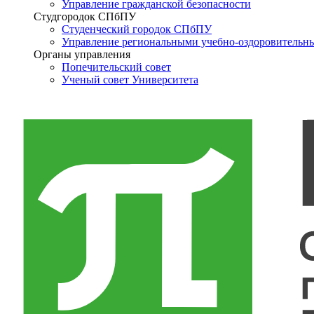
Управление гражданской безопасности
Студгородок СПбПУ
Студенческий городок СПбПУ
Управление региональными учебно-оздоровительн
Органы управления
Попечительский совет
Ученый совет Университета