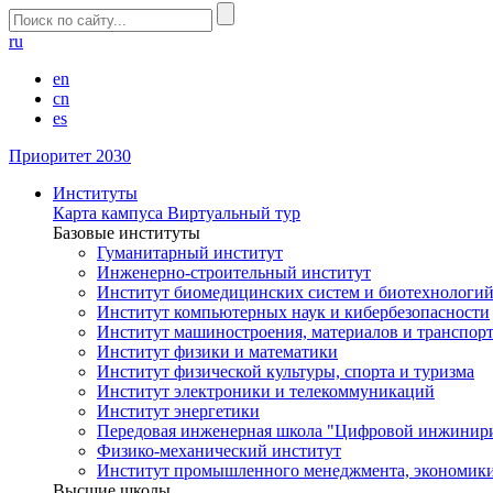
ru
en
cn
es
Приоритет 2030
Институты
Карта кампуса
Виртуальный тур
Базовые институты
Гуманитарный институт
Инженерно-строительный институт
Институт биомедицинских систем и биотехнологи
Институт компьютерных наук и кибербезопасности
Институт машиностроения, материалов и транспор
Институт физики и математики
Институт физической культуры, спорта и туризма
Институт электроники и телекоммуникаций
Институт энергетики
Передовая инженерная школа "Цифровой инжинир
Физико-механический институт
Институт промышленного менеджмента, экономики
Высшие школы