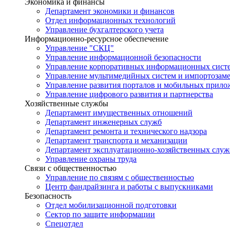
Экономика и финансы
Департамент экономики и финансов
Отдел информационных технологий
Управление бухгалтерского учета
Информационно-ресурсное обеспечение
Управление "СКЦ"
Управление информационной безопасности
Управление корпоративных информационных сист
Управление мультимедийных систем и импортозам
Управление развития порталов и мобильных прил
Управление цифрового развития и партнерства
Хозяйственные службы
Департамент имущественных отношений
Департамент инженерных служб
Департамент ремонта и технического надзора
Департамент транспорта и механизации
Департамент эксплуатационно-хозяйственных служ
Управление охраны труда
Связи с общественностью
Управление по связям с общественностью
Центр фандрайзинга и работы с выпускниками
Безопасность
Отдел мобилизационной подготовки
Сектор по защите информации
Спецотдел