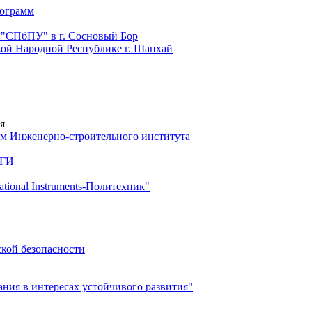
рограмм
 "СПбПУ" в г. Сосновый Бор
й Народной Республике г. Шанхай
я
м Инженерно-строительного института
 ГИ
ional Instruments-Политехник"
ской безопасности
ия в интересах устойчивого развития"