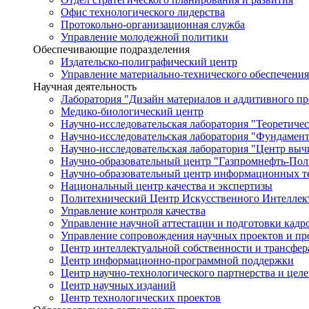
Офис технологического лидерства
Протокольно-организационная служба
Управление молодежной политики
Обеспечивающие подразделения
Издательско-полиграфический центр
Управление материально-технического обеспечения
Научная деятельность
Лаборатория "Дизайн материалов и аддитивного пр
Медико-биологический центр
Научно-исследовательская лаборатория "Теоретичес
Научно-исследовательская лаборатория "Фундамен
Научно-исследовательская лаборатория "Центр вы
Научно-образовательный центр "Газпромнефть-Пол
Научно-образовательный центр информационных те
Национальный центр качества и экспертизы
Политехнический Центр Искусственного Интеллек
Управление контроля качества
Управление научной аттестации и подготовки кад
Управление сопровождения научных проектов и п
Центр интеллектуальной собственности и трансфер
Центр информационно-программной поддержки
Центр научно-технологического партнерства и цел
Центр научных изданий
Центр технологических проектов