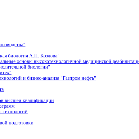
оизводства"
кая биология А.П. Козлова"
тальные основы высокотехнологичной медицинской реабилитац
числительной биологии"
итех"
хнологий и бизнес-анализа "Газпром нефть"
та
ров высшей квалификации
рограмм
а технологий
евой подготовки