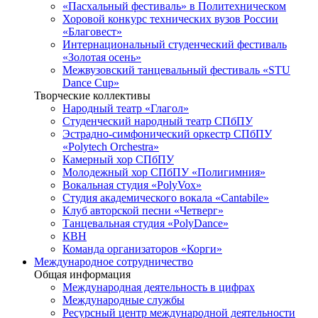
«Пасхальный фестиваль» в Политехническом
Хоровой конкурс технических вузов России
«Благовест»
Интернациональный студенческий фестиваль
«Золотая осень»
Межвузовский танцевальный фестиваль «STU
Dance Cup»
Творческие коллективы
Народный театр «Глагол»
Студенческий народный театр СПбПУ
Эстрадно-симфонический оркестр СПбПУ
«Polytech Orchestra»
Камерный хор СПбПУ
Молодежный хор СПбПУ «Полигимния»
Вокальная студия «PolyVox»
Студия академического вокала «Cantabile»
Клуб авторской песни «Четверг»
Танцевальная студия «PolyDance»
КВН
Команда организаторов «Корги»
Международное сотрудничество
Общая информация
Международная деятельность в цифрах
Международные службы
Ресурсный центр международной деятельности