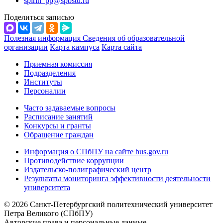
spirin_pp@spbstu.ru
Поделиться записью
Полезная информация
Сведения об образовательной
организации
Карта кампуса
Карта сайта
Приемная комиссия
Подразделения
Институты
Персоналии
Часто задаваемые вопросы
Расписание занятий
Конкурсы и гранты
Обращение граждан
Информация о СПбПУ на сайте bus.gov.ru
Противодействие коррупции
Издательско-полиграфический центр
Результаты мониторинга эффективности деятельности
университета
© 2026 Санкт-Петербургский политехнический университет
Петра Великого (СПбПУ)
Авторские права и персональные данные