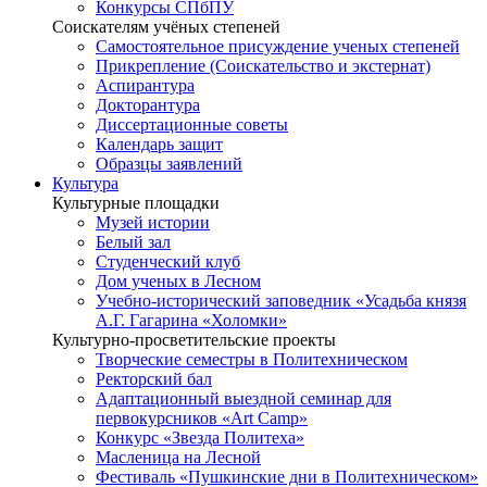
Конкурсы СПбПУ
Соискателям учёных степеней
Самостоятельное присуждение ученых степеней
Прикрепление (Соискательство и экстернат)
Аспирантура
Докторантура
Диссертационные советы
Календарь защит
Образцы заявлений
Культура
Культурные площадки
Музей истории
Белый зал
Студенческий клуб
Дом ученых в Лесном
Учебно-исторический заповедник «Усадьба князя
А.Г. Гагарина «Холомки»
Культурно-просветительские проекты
Творческие семестры в Политехническом
Ректорский бал
Адаптационный выездной семинар для
первокурсников «Art Camp»
Конкурс «Звезда Политеха»
Масленица на Лесной
Фестиваль «Пушкинские дни в Политехническом»