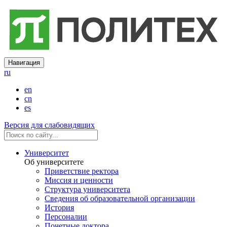
Навигация
ru
en
cn
es
Версия для слабовидящих
Университет
Об университете
Приветствие ректора
Миссия и ценности
Структура университета
Сведения об образовательной организации
История
Персоналии
Почетные доктора