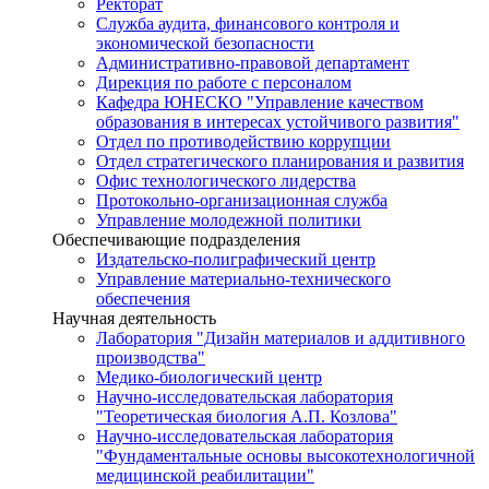
Ректорат
Служба аудита, финансового контроля и
экономической безопасности
Административно-правовой департамент
Дирекция по работе с персоналом
Кафедра ЮНЕСКО "Управление качеством
образования в интересах устойчивого развития"
Отдел по противодействию коррупции
Отдел стратегического планирования и развития
Офис технологического лидерства
Протокольно-организационная служба
Управление молодежной политики
Обеспечивающие подразделения
Издательско-полиграфический центр
Управление материально-технического
обеспечения
Научная деятельность
Лаборатория "Дизайн материалов и аддитивного
производства"
Медико-биологический центр
Научно-исследовательская лаборатория
"Теоретическая биология А.П. Козлова"
Научно-исследовательская лаборатория
"Фундаментальные основы высокотехнологичной
медицинской реабилитации"