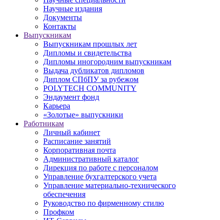
Научные издания
Документы
Контакты
Выпускникам
Выпускникам прошлых лет
Дипломы и свидетельства
Дипломы иногородним выпускникам
Выдача дубликатов дипломов
Диплом СПбПУ за рубежом
POLYTECH COMMUNITY
Эндаумент фонд
Карьера
«Золотые» выпускники
Работникам
Личный кабинет
Расписание занятий
Корпоративная почта
Административный каталог
Дирекция по работе с персоналом
Управление бухгалтерского учета
Управление материально-технического
обеспечения
Руководство по фирменному стилю
Профком