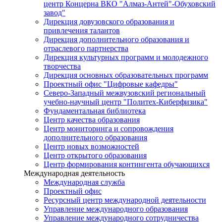
центр Концерна ВКО "Алмаз-Антей"-Обуховский
завод"
Дирекция довузовского образования и
привлечения талантов
Дирекция дополнительного образования и
отраслевого партнерства
Дирекция культурных программ и молодежного
творчества
Дирекция основных образовательных программ
Проектный офис "Цифровые кафедры"
Северо-Западный межвузовский региональный
учебно-научный центр "Политех-Киберфизика"
Фундаментальная библиотека
Центр качества образования
Центр мониторинга и сопровождения
дополнительного образования
Центр новых возможностей
Центр открытого образования
Центр формирования контингента обучающихся
Международная деятельность
Международная служба
Проектный офис
Ресурсный центр международной деятельности
Управление международного образования
Управление международного сотрудничества