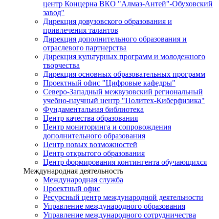
центр Концерна ВКО "Алмаз-Антей"-Обуховский
завод"
Дирекция довузовского образования и
привлечения талантов
Дирекция дополнительного образования и
отраслевого партнерства
Дирекция культурных программ и молодежного
творчества
Дирекция основных образовательных программ
Проектный офис "Цифровые кафедры"
Северо-Западный межвузовский региональный
учебно-научный центр "Политех-Киберфизика"
Фундаментальная библиотека
Центр качества образования
Центр мониторинга и сопровождения
дополнительного образования
Центр новых возможностей
Центр открытого образования
Центр формирования контингента обучающихся
Международная деятельность
Международная служба
Проектный офис
Ресурсный центр международной деятельности
Управление международного образования
Управление международного сотрудничества