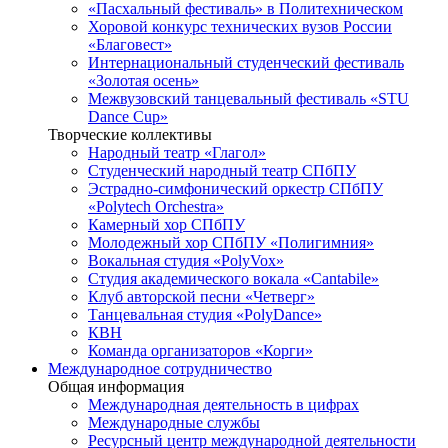
«Пасхальный фестиваль» в Политехническом
Хоровой конкурс технических вузов России
«Благовест»
Интернациональный студенческий фестиваль
«Золотая осень»
Межвузовский танцевальный фестиваль «STU
Dance Cup»
Творческие коллективы
Народный театр «Глагол»
Студенческий народный театр СПбПУ
Эстрадно-симфонический оркестр СПбПУ
«Polytech Orchestra»
Камерный хор СПбПУ
Молодежный хор СПбПУ «Полигимния»
Вокальная студия «PolyVox»
Студия академического вокала «Cantabile»
Клуб авторской песни «Четверг»
Танцевальная студия «PolyDance»
КВН
Команда организаторов «Корги»
Международное сотрудничество
Общая информация
Международная деятельность в цифрах
Международные службы
Ресурсный центр международной деятельности