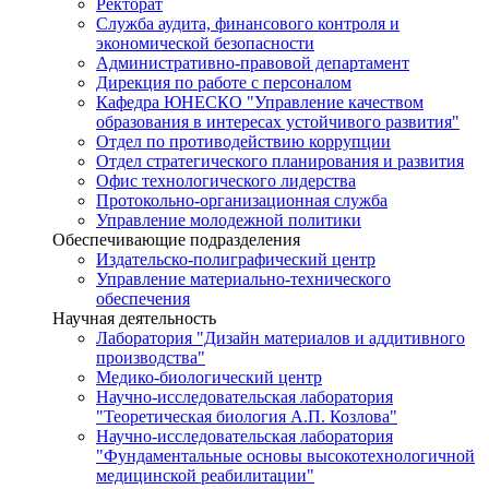
Ректорат
Служба аудита, финансового контроля и
экономической безопасности
Административно-правовой департамент
Дирекция по работе с персоналом
Кафедра ЮНЕСКО "Управление качеством
образования в интересах устойчивого развития"
Отдел по противодействию коррупции
Отдел стратегического планирования и развития
Офис технологического лидерства
Протокольно-организационная служба
Управление молодежной политики
Обеспечивающие подразделения
Издательско-полиграфический центр
Управление материально-технического
обеспечения
Научная деятельность
Лаборатория "Дизайн материалов и аддитивного
производства"
Медико-биологический центр
Научно-исследовательская лаборатория
"Теоретическая биология А.П. Козлова"
Научно-исследовательская лаборатория
"Фундаментальные основы высокотехнологичной
медицинской реабилитации"