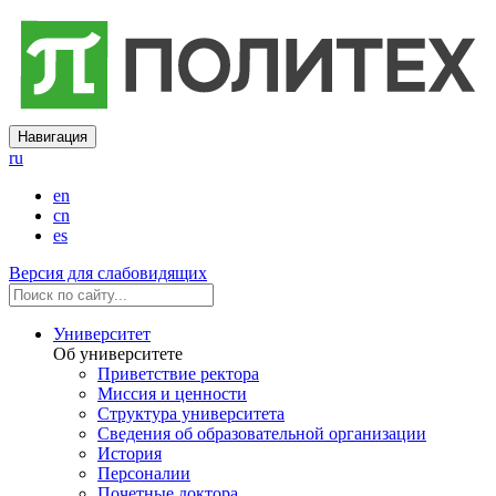
Навигация
ru
en
cn
es
Версия для слабовидящих
Университет
Об университете
Приветствие ректора
Миссия и ценности
Структура университета
Сведения об образовательной организации
История
Персоналии
Почетные доктора