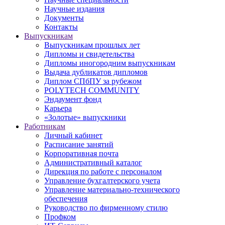
Научные издания
Документы
Контакты
Выпускникам
Выпускникам прошлых лет
Дипломы и свидетельства
Дипломы иногородним выпускникам
Выдача дубликатов дипломов
Диплом СПбПУ за рубежом
POLYTECH COMMUNITY
Эндаумент фонд
Карьера
«Золотые» выпускники
Работникам
Личный кабинет
Расписание занятий
Корпоративная почта
Административный каталог
Дирекция по работе с персоналом
Управление бухгалтерского учета
Управление материально-технического
обеспечения
Руководство по фирменному стилю
Профком