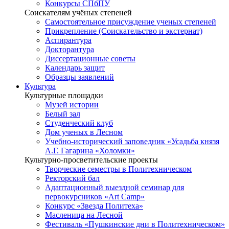
Конкурсы СПбПУ
Соискателям учёных степеней
Самостоятельное присуждение ученых степеней
Прикрепление (Соискательство и экстернат)
Аспирантура
Докторантура
Диссертационные советы
Календарь защит
Образцы заявлений
Культура
Культурные площадки
Музей истории
Белый зал
Студенческий клуб
Дом ученых в Лесном
Учебно-исторический заповедник «Усадьба князя
А.Г. Гагарина «Холомки»
Культурно-просветительские проекты
Творческие семестры в Политехническом
Ректорский бал
Адаптационный выездной семинар для
первокурсников «Art Camp»
Конкурс «Звезда Политеха»
Масленица на Лесной
Фестиваль «Пушкинские дни в Политехническом»