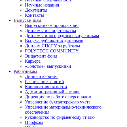
Научные издания
Документы
Контакты
Выпускникам
Выпускникам прошлых лет
Дипломы и свидетельства
Дипломы иногородним выпускникам
Выдача дубликатов дипломов
Диплом СПбПУ за рубежом
POLYTECH COMMUNITY
Эндаумент фонд
Карьера
«Золотые» выпускники
Работникам
Личный кабинет
Расписание занятий
Корпоративная почта
Административный каталог
Дирекция по работе с персоналом
Управление бухгалтерского учета
Управление материально-технического
обеспечения
Руководство по фирменному стилю
Профком