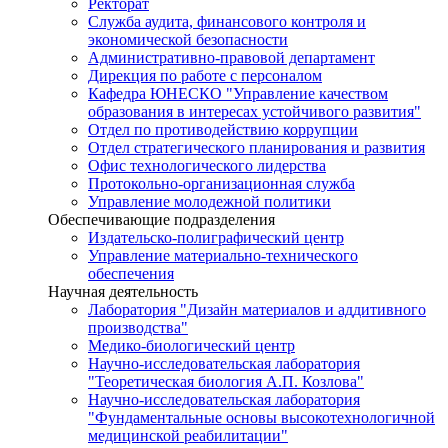
Ректорат
Служба аудита, финансового контроля и
экономической безопасности
Административно-правовой департамент
Дирекция по работе с персоналом
Кафедра ЮНЕСКО "Управление качеством
образования в интересах устойчивого развития"
Отдел по противодействию коррупции
Отдел стратегического планирования и развития
Офис технологического лидерства
Протокольно-организационная служба
Управление молодежной политики
Обеспечивающие подразделения
Издательско-полиграфический центр
Управление материально-технического
обеспечения
Научная деятельность
Лаборатория "Дизайн материалов и аддитивного
производства"
Медико-биологический центр
Научно-исследовательская лаборатория
"Теоретическая биология А.П. Козлова"
Научно-исследовательская лаборатория
"Фундаментальные основы высокотехнологичной
медицинской реабилитации"