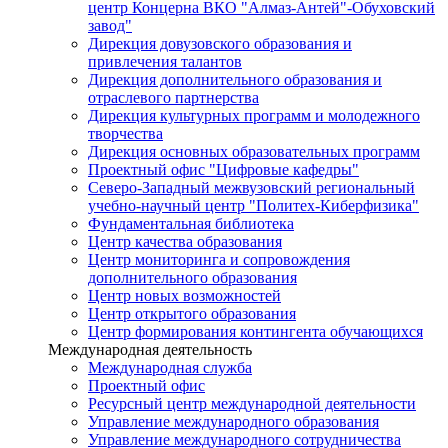
центр Концерна ВКО "Алмаз-Антей"-Обуховский
завод"
Дирекция довузовского образования и
привлечения талантов
Дирекция дополнительного образования и
отраслевого партнерства
Дирекция культурных программ и молодежного
творчества
Дирекция основных образовательных программ
Проектный офис "Цифровые кафедры"
Северо-Западный межвузовский региональный
учебно-научный центр "Политех-Киберфизика"
Фундаментальная библиотека
Центр качества образования
Центр мониторинга и сопровождения
дополнительного образования
Центр новых возможностей
Центр открытого образования
Центр формирования контингента обучающихся
Международная деятельность
Международная служба
Проектный офис
Ресурсный центр международной деятельности
Управление международного образования
Управление международного сотрудничества