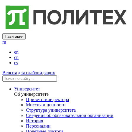
Навигация
ru
en
cn
es
Версия для слабовидящих
Университет
Об университете
Приветствие ректора
Миссия и ценности
Структура университета
Сведения об образовательной организации
История
Персоналии
Почетные доктора