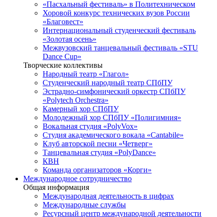
«Пасхальный фестиваль» в Политехническом
Хоровой конкурс технических вузов России
«Благовест»
Интернациональный студенческий фестиваль
«Золотая осень»
Межвузовский танцевальный фестиваль «STU
Dance Cup»
Творческие коллективы
Народный театр «Глагол»
Студенческий народный театр СПбПУ
Эстрадно-симфонический оркестр СПбПУ
«Polytech Orchestra»
Камерный хор СПбПУ
Молодежный хор СПбПУ «Полигимния»
Вокальная студия «PolyVox»
Студия академического вокала «Cantabile»
Клуб авторской песни «Четверг»
Танцевальная студия «PolyDance»
КВН
Команда организаторов «Корги»
Международное сотрудничество
Общая информация
Международная деятельность в цифрах
Международные службы
Ресурсный центр международной деятельности