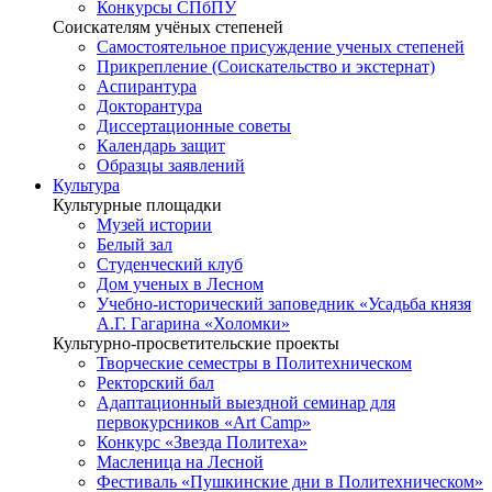
Конкурсы СПбПУ
Соискателям учёных степеней
Самостоятельное присуждение ученых степеней
Прикрепление (Соискательство и экстернат)
Аспирантура
Докторантура
Диссертационные советы
Календарь защит
Образцы заявлений
Культура
Культурные площадки
Музей истории
Белый зал
Студенческий клуб
Дом ученых в Лесном
Учебно-исторический заповедник «Усадьба князя
А.Г. Гагарина «Холомки»
Культурно-просветительские проекты
Творческие семестры в Политехническом
Ректорский бал
Адаптационный выездной семинар для
первокурсников «Art Camp»
Конкурс «Звезда Политеха»
Масленица на Лесной
Фестиваль «Пушкинские дни в Политехническом»