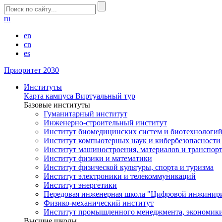
ru
en
cn
es
Приоритет 2030
Институты
Карта кампуса
Виртуальный тур
Базовые институты
Гуманитарный институт
Инженерно-строительный институт
Институт биомедицинских систем и биотехнологи
Институт компьютерных наук и кибербезопасности
Институт машиностроения, материалов и транспор
Институт физики и математики
Институт физической культуры, спорта и туризма
Институт электроники и телекоммуникаций
Институт энергетики
Передовая инженерная школа "Цифровой инжинир
Физико-механический институт
Институт промышленного менеджмента, экономики
Высшие школы