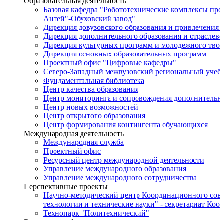
Образовательная деятельность
Базовая кафедра "Робототехнические комплексы п
Антей"-Обуховский завод"
Дирекция довузовского образования и привлечения
Дирекция дополнительного образования и отраслев
Дирекция культурных программ и молодежного тво
Дирекция основных образовательных программ
Проектный офис "Цифровые кафедры"
Северо-Западный межвузовский региональный уче
Фундаментальная библиотека
Центр качества образования
Центр мониторинга и сопровождения дополнительн
Центр новых возможностей
Центр открытого образования
Центр формирования контингента обучающихся
Международная деятельность
Международная служба
Проектный офис
Ресурсный центр международной деятельности
Управление международного образования
Управление международного сотрудничества
Перспективные проекты
Научно-методический центр Координационного сов
технологии и технические науки" - секретариат Ко
Технопарк "Политехнический"