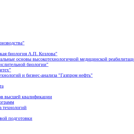
оизводства"
кая биология А.П. Козлова"
тальные основы высокотехнологичной медицинской реабилитац
числительной биологии"
итех"
хнологий и бизнес-анализа "Газпром нефть"
та
ров высшей квалификации
рограмм
а технологий
евой подготовки