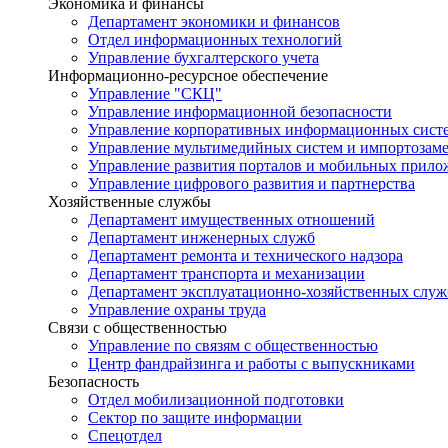
Экономика и финансы
Департамент экономики и финансов
Отдел информационных технологий
Управление бухгалтерского учета
Информационно-ресурсное обеспечение
Управление "СКЦ"
Управление информационной безопасности
Управление корпоративных информационных сист
Управление мультимедийных систем и импортозам
Управление развития порталов и мобильных прил
Управление цифрового развития и партнерства
Хозяйственные службы
Департамент имущественных отношений
Департамент инженерных служб
Департамент ремонта и технического надзора
Департамент транспорта и механизации
Департамент эксплуатационно-хозяйственных служ
Управление охраны труда
Связи с общественностью
Управление по связям с общественностью
Центр фандрайзинга и работы с выпускниками
Безопасность
Отдел мобилизационной подготовки
Сектор по защите информации
Спецотдел