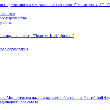
роизводственного и специального назначения" совместно с АО 
 талантов
ого партнерства
рчества
бно-научный центр "Политех-Киберфизика"
ого образования
ета Министерства науки и высшего образования Российской Фед
ординационного совета