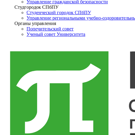
Управление гражданской безопасности
Студгородок СПбПУ
Студенческий городок СПбПУ
Управление региональными учебно-оздоровительн
Органы управления
Попечительский совет
Ученый совет Университета