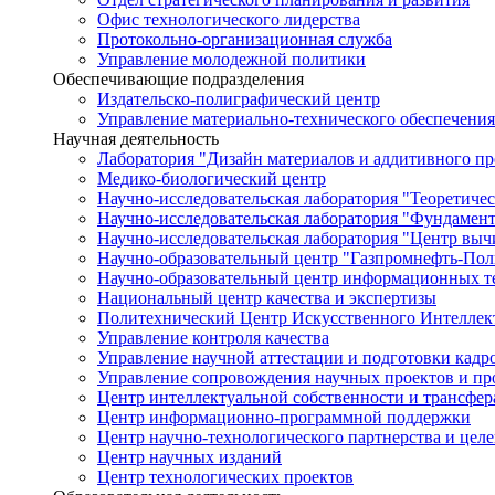
Офис технологического лидерства
Протокольно-организационная служба
Управление молодежной политики
Обеспечивающие подразделения
Издательско-полиграфический центр
Управление материально-технического обеспечения
Научная деятельность
Лаборатория "Дизайн материалов и аддитивного пр
Медико-биологический центр
Научно-исследовательская лаборатория "Теоретичес
Научно-исследовательская лаборатория "Фундамен
Научно-исследовательская лаборатория "Центр вы
Научно-образовательный центр "Газпромнефть-Пол
Научно-образовательный центр информационных те
Национальный центр качества и экспертизы
Политехнический Центр Искусственного Интеллек
Управление контроля качества
Управление научной аттестации и подготовки кад
Управление сопровождения научных проектов и п
Центр интеллектуальной собственности и трансфер
Центр информационно-программной поддержки
Центр научно-технологического партнерства и цел
Центр научных изданий
Центр технологических проектов