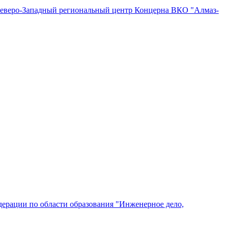
"Северо-Западный региональный центр Концерна ВКО "Алмаз-
ерации по области образования "Инженерное дело,