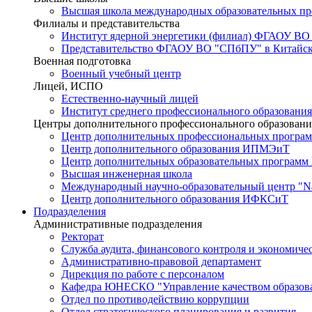
Высшая школа международных образовательных п
Филиалы и представительства
Институт ядерной энергетики (филиал) ФГАОУ ВО
Представительство ФГАОУ ВО "СПбПУ" в Китайско
Военная подготовка
Военный учебный центр
Лицей, ИСПО
Естественно-научный лицей
Институт среднего профессионального образования
Центры дополнительного профессионального образовани
Центр дополнительных профессиональных програм
Центр дополнительного образования ИПМЭиТ
Центр дополнительных образовательных программ
Высшая инженерная школа
Международный научно-образовательный центр "Nat
Центр дополнительного образования ИФКСиТ
Подразделения
Административные подразделения
Ректорат
Служба аудита, финансового контроля и экономиче
Административно-правовой департамент
Дирекция по работе с персоналом
Кафедра ЮНЕСКО "Управление качеством образован
Отдел по противодействию коррупции
Отдел стратегического планирования и развития