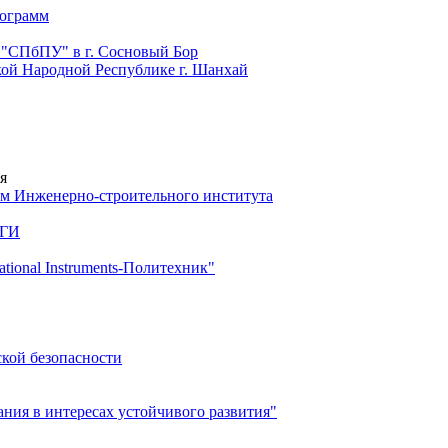
рограмм
 "СПбПУ" в г. Сосновый Бор
й Народной Республике г. Шанхай
я
м Инженерно-строительного института
 ГИ
ional Instruments-Политехник"
ской безопасности
ия в интересах устойчивого развития"