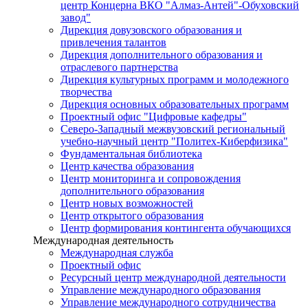
центр Концерна ВКО "Алмаз-Антей"-Обуховский
завод"
Дирекция довузовского образования и
привлечения талантов
Дирекция дополнительного образования и
отраслевого партнерства
Дирекция культурных программ и молодежного
творчества
Дирекция основных образовательных программ
Проектный офис "Цифровые кафедры"
Северо-Западный межвузовский региональный
учебно-научный центр "Политех-Киберфизика"
Фундаментальная библиотека
Центр качества образования
Центр мониторинга и сопровождения
дополнительного образования
Центр новых возможностей
Центр открытого образования
Центр формирования контингента обучающихся
Международная деятельность
Международная служба
Проектный офис
Ресурсный центр международной деятельности
Управление международного образования
Управление международного сотрудничества