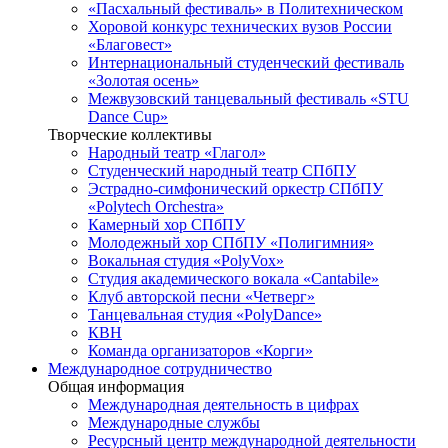
«Пасхальный фестиваль» в Политехническом
Хоровой конкурс технических вузов России
«Благовест»
Интернациональный студенческий фестиваль
«Золотая осень»
Межвузовский танцевальный фестиваль «STU
Dance Cup»
Творческие коллективы
Народный театр «Глагол»
Студенческий народный театр СПбПУ
Эстрадно-симфонический оркестр СПбПУ
«Polytech Orchestra»
Камерный хор СПбПУ
Молодежный хор СПбПУ «Полигимния»
Вокальная студия «PolyVox»
Студия академического вокала «Cantabile»
Клуб авторской песни «Четверг»
Танцевальная студия «PolyDance»
КВН
Команда организаторов «Корги»
Международное сотрудничество
Общая информация
Международная деятельность в цифрах
Международные службы
Ресурсный центр международной деятельности