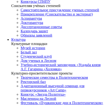
Конкурсы СПбПУ
Соискателям учёных степеней
Самостоятельное присуждение ученых степеней
Прикрепление (Соискательство и экстернат)
Аспирантура
Докторантура
Диссертационные советы
Календарь защит
Образцы заявлений
Культура
Культурные площадки
Музей истории
Белый зал
Студенческий клуб
Дом ученых в Лесном
Учебно-исторический заповедник «Усадьба князя
А.Г. Гагарина «Холомки»
Культурно-просветительские проекты
Творческие семестры в Политехническом
Ректорский бал
Адаптационный выездной семинар для
первокурсников «Art Camp»
Конкурс «Звезда Политеха»
Масленица на Лесной
Фестиваль «Пушкинские дни в Политехническом»