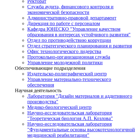
Ректорат
Служба аудита, финансового контроля и
экономической безопасности
Административно-правовой департамент
Дирекция по работе с персоналом
Кафедра ЮНЕСКО "Управление качеством
образования в интересах устойчивого развития"
Отдел по противодействию коррупции
Отдел стратегического планирования и развития
Офис технологического лидерства
Протокольно-организационная служба
Управление молодежной политики
Обеспечивающие подразделения
Издательско-полиграфический центр
Управление материально-технического
обеспечения
Научная деятельность
Лаборатория "Дизайн материалов и аддитивного
производства"
Медико-биологический центр
Научно-исследовательская лаборатория
"Теоретическая биология А.П. Козлова"
Научно-исследовательская лаборатория
"Фундаментальные основы высокотехнологичной
медицинской реабилитации"