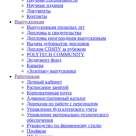
Научные издания
Документы
Контакты
Выпускникам
Выпускникам прошлых лет
Дипломы и свидетельства
Дипломы иногородним выпускникам
Выдача дубликатов дипломов
Диплом СПбПУ за рубежом
POLYTECH COMMUNITY
Эндаумент фонд
Карьера
«Золотые» выпускники
Работникам
Личный кабинет
Расписание занятий
Корпоративная почта
Административный каталог
Дирекция по работе с персоналом
Управление бухгалтерского учета
Управление материально-технического
обеспечения
Руководство по фирменному стилю
Профком