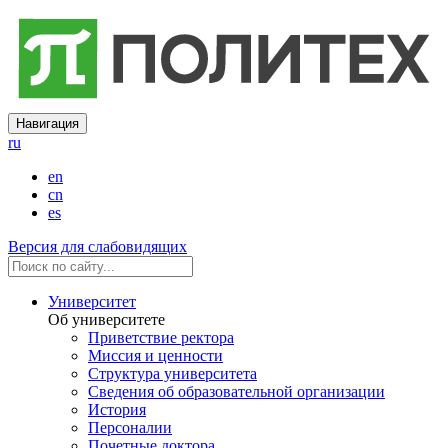
Навигация
ru
en
cn
es
Версия для слабовидящих
Университет
Об университете
Приветствие ректора
Миссия и ценности
Структура университета
Сведения об образовательной организации
История
Персоналии
Почетные доктора