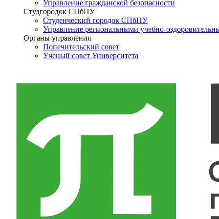
Управление гражданской безопасности
Студгородок СПбПУ
Студенческий городок СПбПУ
Управление региональными учебно-оздоровительн
Органы управления
Попечительский совет
Ученый совет Университета