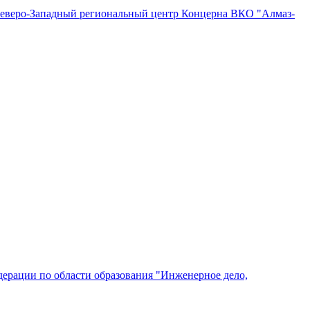
"Северо-Западный региональный центр Концерна ВКО "Алмаз-
ерации по области образования "Инженерное дело,