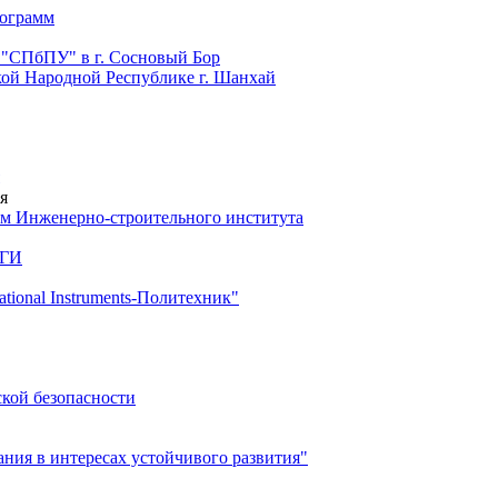
рограмм
 "СПбПУ" в г. Сосновый Бор
й Народной Республике г. Шанхай
я
м Инженерно-строительного института
 ГИ
ional Instruments-Политехник"
ской безопасности
ия в интересах устойчивого развития"