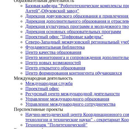
Образовательная деятельность
Базовая кафедра "Робототехнические комплексы п
Антей"-Обуховский завод"
Дирекция довузовского образования и привлечения
Дирекция дополнительного образования и отраслев
Дирекция культурных программ и молодежного тво
Дирекция основных образовательных программ
Проектный офис "Цифровые кафедры"
Северо-Западный межвузовский региональный уче
Фундаментальная библиотека
Центр качества образования
Центр мониторинга и сопровождения дополнительн
Центр новых возможностей
Центр открытого образования
Центр формирования контингента обучающихся
Международная деятельность
Международная служба
Проектный офис
Ресурсный центр международной деятельности
Управление международного образования
Управление международного сотрудничества
Перспективные проекты
Научно-методический центр Координационного сов
технологии и технические науки" - секретариат Ко
Технопарк "Политехнический"