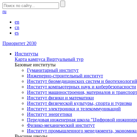
ru
en
cn
es
Приоритет 2030
Институты
Карта кампуса
Виртуальный тур
Базовые институты
Гуманитарный институт
Инженерно-строительный институт
Институт биомедицинских систем и биотехнологи
Институт компьютерных наук и кибербезопасности
Институт машиностроения, материалов и транспор
Институт физики и математики
Институт физической культуры, спорта и туризма
Институт электроники и телекоммуникаций
Институт энергетики
Передовая инженерная школа "Цифровой инжинир
Физико-механический институт
Институт промышленного менеджмента, экономики
Высшие школы