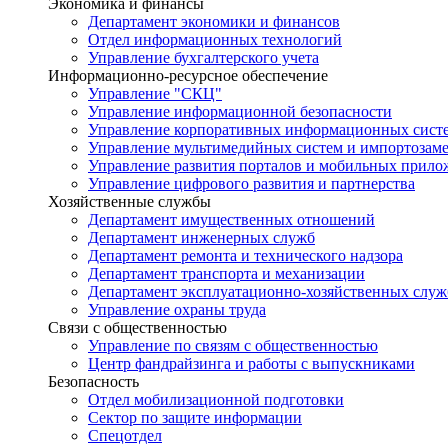
Экономика и финансы
Департамент экономики и финансов
Отдел информационных технологий
Управление бухгалтерского учета
Информационно-ресурсное обеспечение
Управление "СКЦ"
Управление информационной безопасности
Управление корпоративных информационных сист
Управление мультимедийных систем и импортозам
Управление развития порталов и мобильных прил
Управление цифрового развития и партнерства
Хозяйственные службы
Департамент имущественных отношений
Департамент инженерных служб
Департамент ремонта и технического надзора
Департамент транспорта и механизации
Департамент эксплуатационно-хозяйственных служ
Управление охраны труда
Связи с общественностью
Управление по связям с общественностью
Центр фандрайзинга и работы с выпускниками
Безопасность
Отдел мобилизационной подготовки
Сектор по защите информации
Спецотдел