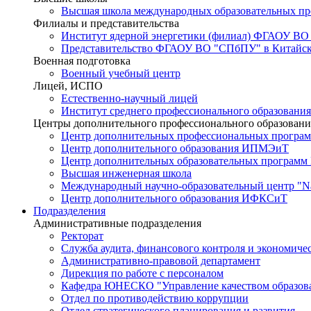
Высшая школа международных образовательных п
Филиалы и представительства
Институт ядерной энергетики (филиал) ФГАОУ ВО
Представительство ФГАОУ ВО "СПбПУ" в Китайско
Военная подготовка
Военный учебный центр
Лицей, ИСПО
Естественно-научный лицей
Институт среднего профессионального образования
Центры дополнительного профессионального образовани
Центр дополнительных профессиональных програм
Центр дополнительного образования ИПМЭиТ
Центр дополнительных образовательных программ
Высшая инженерная школа
Международный научно-образовательный центр "Nat
Центр дополнительного образования ИФКСиТ
Подразделения
Административные подразделения
Ректорат
Служба аудита, финансового контроля и экономиче
Административно-правовой департамент
Дирекция по работе с персоналом
Кафедра ЮНЕСКО "Управление качеством образован
Отдел по противодействию коррупции
Отдел стратегического планирования и развития