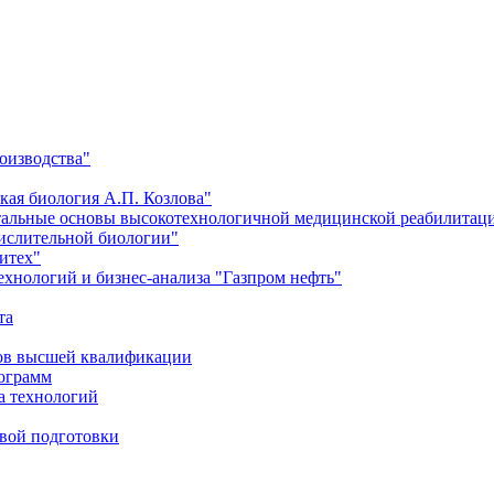
оизводства"
кая биология А.П. Козлова"
тальные основы высокотехнологичной медицинской реабилитац
числительной биологии"
итех"
хнологий и бизнес-анализа "Газпром нефть"
та
ров высшей квалификации
рограмм
а технологий
евой подготовки