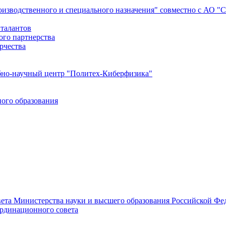
роизводственного и специального назначения" совместно с АО 
 талантов
ого партнерства
рчества
бно-научный центр "Политех-Киберфизика"
ого образования
ета Министерства науки и высшего образования Российской Фед
ординационного совета