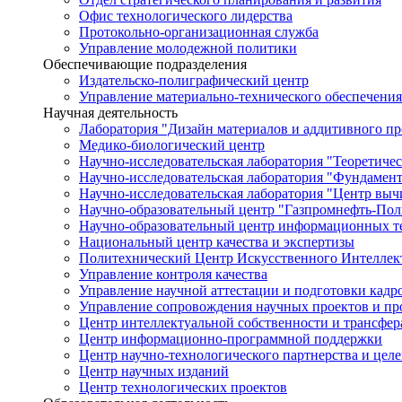
Офис технологического лидерства
Протокольно-организационная служба
Управление молодежной политики
Обеспечивающие подразделения
Издательско-полиграфический центр
Управление материально-технического обеспечения
Научная деятельность
Лаборатория "Дизайн материалов и аддитивного пр
Медико-биологический центр
Научно-исследовательская лаборатория "Теоретичес
Научно-исследовательская лаборатория "Фундамен
Научно-исследовательская лаборатория "Центр вы
Научно-образовательный центр "Газпромнефть-Пол
Научно-образовательный центр информационных те
Национальный центр качества и экспертизы
Политехнический Центр Искусственного Интеллек
Управление контроля качества
Управление научной аттестации и подготовки кад
Управление сопровождения научных проектов и п
Центр интеллектуальной собственности и трансфер
Центр информационно-программной поддержки
Центр научно-технологического партнерства и цел
Центр научных изданий
Центр технологических проектов