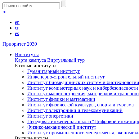
ru
en
cn
es
Приоритет 2030
Институты
Карта кампуса
Виртуальный тур
Базовые институты
Гуманитарный институт
Инженерно-строительный институт
Институт биомедицинских систем и биотехнологи
Институт компьютерных наук и кибербезопасности
Институт машиностроения, материалов и транспор
Институт физики и математики
Институт физической культуры, спорта и туризма
Институт электроники и телекоммуникаций
Институт энергетики
Передовая инженерная школа "Цифровой инжинир
Физико-механический институт
Институт промышленного менеджмента, экономики
Высшие школы