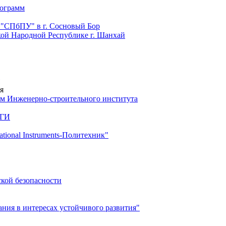
рограмм
 "СПбПУ" в г. Сосновый Бор
й Народной Республике г. Шанхай
я
м Инженерно-строительного института
 ГИ
ional Instruments-Политехник"
ской безопасности
ия в интересах устойчивого развития"