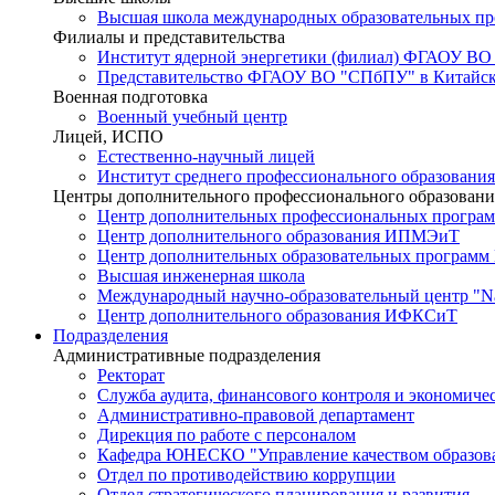
Высшая школа международных образовательных п
Филиалы и представительства
Институт ядерной энергетики (филиал) ФГАОУ ВО
Представительство ФГАОУ ВО "СПбПУ" в Китайско
Военная подготовка
Военный учебный центр
Лицей, ИСПО
Естественно-научный лицей
Институт среднего профессионального образования
Центры дополнительного профессионального образовани
Центр дополнительных профессиональных програм
Центр дополнительного образования ИПМЭиТ
Центр дополнительных образовательных программ
Высшая инженерная школа
Международный научно-образовательный центр "Nat
Центр дополнительного образования ИФКСиТ
Подразделения
Административные подразделения
Ректорат
Служба аудита, финансового контроля и экономиче
Административно-правовой департамент
Дирекция по работе с персоналом
Кафедра ЮНЕСКО "Управление качеством образован
Отдел по противодействию коррупции
Отдел стратегического планирования и развития