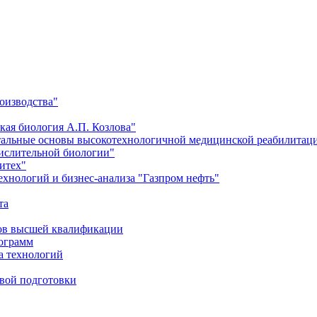
оизводства"
кая биология А.П. Козлова"
тальные основы высокотехнологичной медицинской реабилитац
числительной биологии"
итех"
хнологий и бизнес-анализа "Газпром нефть"
та
ров высшей квалификации
рограмм
а технологий
евой подготовки