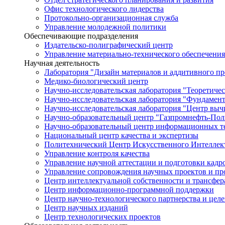
Офис технологического лидерства
Протокольно-организационная служба
Управление молодежной политики
Обеспечивающие подразделения
Издательско-полиграфический центр
Управление материально-технического обеспечения
Научная деятельность
Лаборатория "Дизайн материалов и аддитивного пр
Медико-биологический центр
Научно-исследовательская лаборатория "Теоретичес
Научно-исследовательская лаборатория "Фундамен
Научно-исследовательская лаборатория "Центр вы
Научно-образовательный центр "Газпромнефть-Пол
Научно-образовательный центр информационных те
Национальный центр качества и экспертизы
Политехнический Центр Искусственного Интеллек
Управление контроля качества
Управление научной аттестации и подготовки кад
Управление сопровождения научных проектов и п
Центр интеллектуальной собственности и трансфер
Центр информационно-программной поддержки
Центр научно-технологического партнерства и цел
Центр научных изданий
Центр технологических проектов