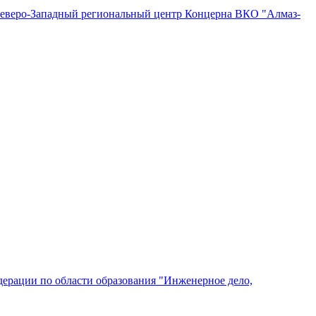
"Северо-Западный региональный центр Концерна ВКО "Алмаз-
ерации по области образования "Инженерное дело,