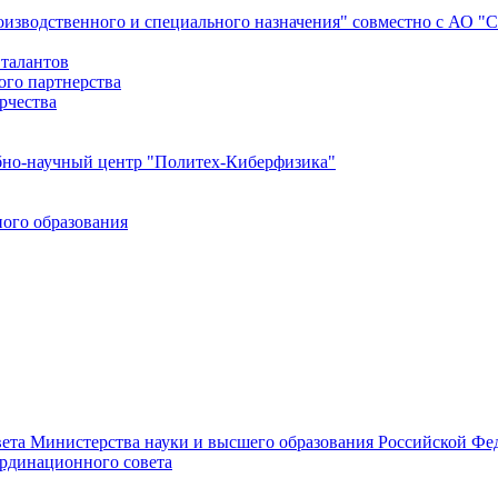
роизводственного и специального назначения" совместно с АО 
 талантов
ого партнерства
рчества
бно-научный центр "Политех-Киберфизика"
ого образования
ета Министерства науки и высшего образования Российской Фед
ординационного совета