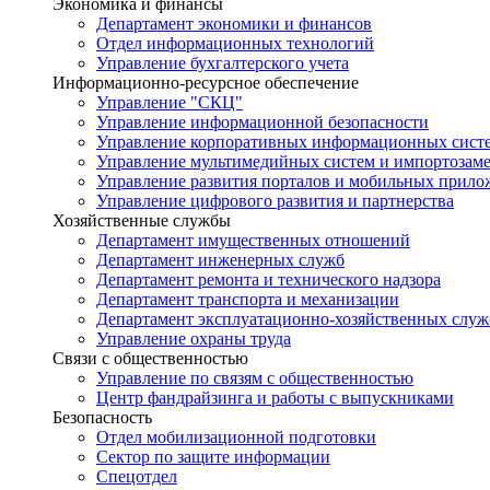
Экономика и финансы
Департамент экономики и финансов
Отдел информационных технологий
Управление бухгалтерского учета
Информационно-ресурсное обеспечение
Управление "СКЦ"
Управление информационной безопасности
Управление корпоративных информационных сист
Управление мультимедийных систем и импортозам
Управление развития порталов и мобильных прил
Управление цифрового развития и партнерства
Хозяйственные службы
Департамент имущественных отношений
Департамент инженерных служб
Департамент ремонта и технического надзора
Департамент транспорта и механизации
Департамент эксплуатационно-хозяйственных служ
Управление охраны труда
Связи с общественностью
Управление по связям с общественностью
Центр фандрайзинга и работы с выпускниками
Безопасность
Отдел мобилизационной подготовки
Сектор по защите информации
Спецотдел