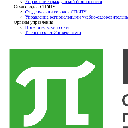
Управление гражданской безопасности
Студгородок СПбПУ
Студенческий городок СПбПУ
Управление региональными учебно-оздоровительн
Органы управления
Попечительский совет
Ученый совет Университета