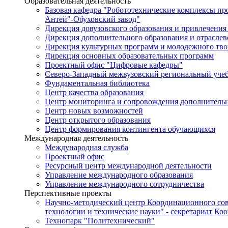
Образовательная деятельность
Базовая кафедра "Робототехнические комплексы п
Антей"-Обуховский завод"
Дирекция довузовского образования и привлечения
Дирекция дополнительного образования и отраслев
Дирекция культурных программ и молодежного тво
Дирекция основных образовательных программ
Проектный офис "Цифровые кафедры"
Северо-Западный межвузовский региональный уче
Фундаментальная библиотека
Центр качества образования
Центр мониторинга и сопровождения дополнительн
Центр новых возможностей
Центр открытого образования
Центр формирования контингента обучающихся
Международная деятельность
Международная служба
Проектный офис
Ресурсный центр международной деятельности
Управление международного образования
Управление международного сотрудничества
Перспективные проекты
Научно-методический центр Координационного сов
технологии и технические науки" - секретариат Ко
Технопарк "Политехнический"