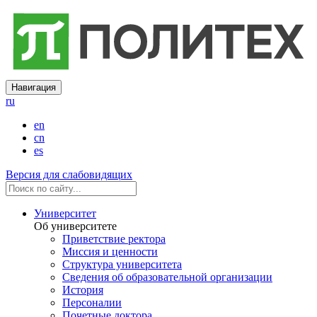
Навигация
ru
en
cn
es
Версия для слабовидящих
Университет
Об университете
Приветствие ректора
Миссия и ценности
Структура университета
Сведения об образовательной организации
История
Персоналии
Почетные доктора