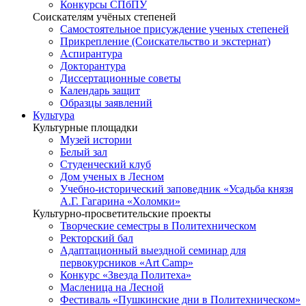
Конкурсы СПбПУ
Соискателям учёных степеней
Самостоятельное присуждение ученых степеней
Прикрепление (Соискательство и экстернат)
Аспирантура
Докторантура
Диссертационные советы
Календарь защит
Образцы заявлений
Культура
Культурные площадки
Музей истории
Белый зал
Студенческий клуб
Дом ученых в Лесном
Учебно-исторический заповедник «Усадьба князя
А.Г. Гагарина «Холомки»
Культурно-просветительские проекты
Творческие семестры в Политехническом
Ректорский бал
Адаптационный выездной семинар для
первокурсников «Art Camp»
Конкурс «Звезда Политеха»
Масленица на Лесной
Фестиваль «Пушкинские дни в Политехническом»