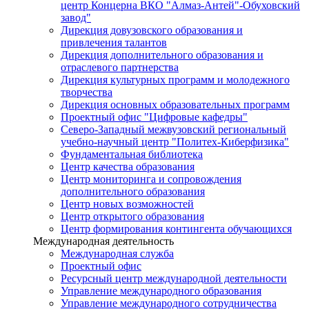
центр Концерна ВКО "Алмаз-Антей"-Обуховский
завод"
Дирекция довузовского образования и
привлечения талантов
Дирекция дополнительного образования и
отраслевого партнерства
Дирекция культурных программ и молодежного
творчества
Дирекция основных образовательных программ
Проектный офис "Цифровые кафедры"
Северо-Западный межвузовский региональный
учебно-научный центр "Политех-Киберфизика"
Фундаментальная библиотека
Центр качества образования
Центр мониторинга и сопровождения
дополнительного образования
Центр новых возможностей
Центр открытого образования
Центр формирования контингента обучающихся
Международная деятельность
Международная служба
Проектный офис
Ресурсный центр международной деятельности
Управление международного образования
Управление международного сотрудничества