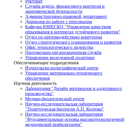
Ректорат
Служба аудита, финансового контроля и
экономической безопасности
Административно-правовой департамент
Дирекция по работе с персоналом
Кафедра ЮНЕСКО "Управление качеством
образования в интересах устойчивого развития"
Отдел по противодействию коррупции
Отдел стратегического планирования и развития
Офис технологического лидерства
Протокольно-организационная служба
Управление молодежной политики
Обеспечивающие подразделения
Издательско-полиграфический центр
Управление материально-технического
обеспечения
Научная деятельность
Лаборатория "Дизайн материалов и аддитивного
производства"
Медико-биологический центр
Научно-исследовательская лаборатория
"Теоретическая биология А.П. Козлова"
Научно-исследовательская лаборатория
"Фундаментальные основы высокотехнологичной
медицинской реабилитации"