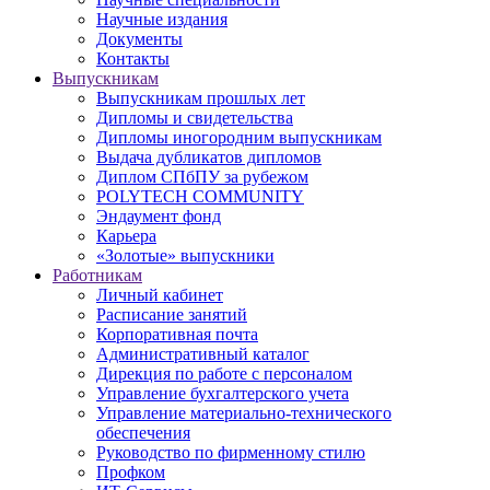
Научные издания
Документы
Контакты
Выпускникам
Выпускникам прошлых лет
Дипломы и свидетельства
Дипломы иногородним выпускникам
Выдача дубликатов дипломов
Диплом СПбПУ за рубежом
POLYTECH COMMUNITY
Эндаумент фонд
Карьера
«Золотые» выпускники
Работникам
Личный кабинет
Расписание занятий
Корпоративная почта
Административный каталог
Дирекция по работе с персоналом
Управление бухгалтерского учета
Управление материально-технического
обеспечения
Руководство по фирменному стилю
Профком