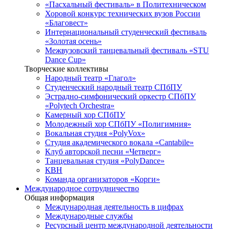
«Пасхальный фестиваль» в Политехническом
Хоровой конкурс технических вузов России
«Благовест»
Интернациональный студенческий фестиваль
«Золотая осень»
Межвузовский танцевальный фестиваль «STU
Dance Cup»
Творческие коллективы
Народный театр «Глагол»
Студенческий народный театр СПбПУ
Эстрадно-симфонический оркестр СПбПУ
«Polytech Orchestra»
Камерный хор СПбПУ
Молодежный хор СПбПУ «Полигимния»
Вокальная студия «PolyVox»
Студия академического вокала «Cantabile»
Клуб авторской песни «Четверг»
Танцевальная студия «PolyDance»
КВН
Команда организаторов «Корги»
Международное сотрудничество
Общая информация
Международная деятельность в цифрах
Международные службы
Ресурсный центр международной деятельности