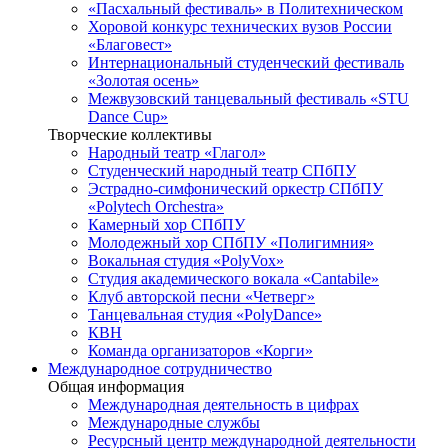
«Пасхальный фестиваль» в Политехническом
Хоровой конкурс технических вузов России
«Благовест»
Интернациональный студенческий фестиваль
«Золотая осень»
Межвузовский танцевальный фестиваль «STU
Dance Cup»
Творческие коллективы
Народный театр «Глагол»
Студенческий народный театр СПбПУ
Эстрадно-симфонический оркестр СПбПУ
«Polytech Orchestra»
Камерный хор СПбПУ
Молодежный хор СПбПУ «Полигимния»
Вокальная студия «PolyVox»
Студия академического вокала «Cantabile»
Клуб авторской песни «Четверг»
Танцевальная студия «PolyDance»
КВН
Команда организаторов «Корги»
Международное сотрудничество
Общая информация
Международная деятельность в цифрах
Международные службы
Ресурсный центр международной деятельности