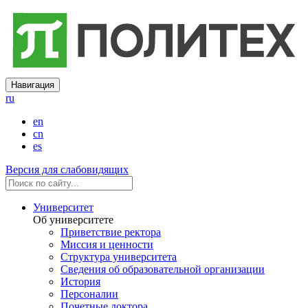
Навигация
ru
en
cn
es
Версия для слабовидящих
Университет
Об университете
Приветствие ректора
Миссия и ценности
Структура университета
Сведения об образовательной организации
История
Персоналии
Почетные доктора