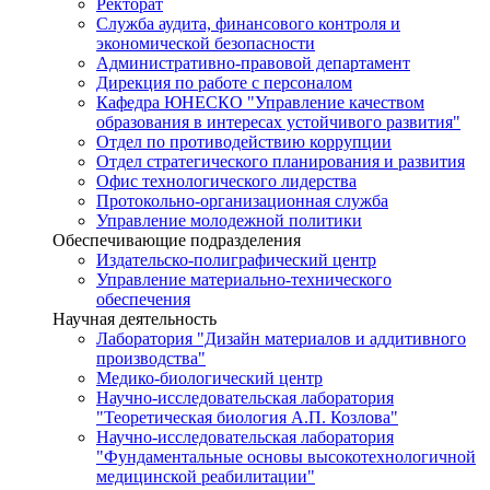
Ректорат
Служба аудита, финансового контроля и
экономической безопасности
Административно-правовой департамент
Дирекция по работе с персоналом
Кафедра ЮНЕСКО "Управление качеством
образования в интересах устойчивого развития"
Отдел по противодействию коррупции
Отдел стратегического планирования и развития
Офис технологического лидерства
Протокольно-организационная служба
Управление молодежной политики
Обеспечивающие подразделения
Издательско-полиграфический центр
Управление материально-технического
обеспечения
Научная деятельность
Лаборатория "Дизайн материалов и аддитивного
производства"
Медико-биологический центр
Научно-исследовательская лаборатория
"Теоретическая биология А.П. Козлова"
Научно-исследовательская лаборатория
"Фундаментальные основы высокотехнологичной
медицинской реабилитации"