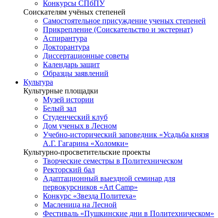
Конкурсы СПбПУ
Соискателям учёных степеней
Самостоятельное присуждение ученых степеней
Прикрепление (Соискательство и экстернат)
Аспирантура
Докторантура
Диссертационные советы
Календарь защит
Образцы заявлений
Культура
Культурные площадки
Музей истории
Белый зал
Студенческий клуб
Дом ученых в Лесном
Учебно-исторический заповедник «Усадьба князя
А.Г. Гагарина «Холомки»
Культурно-просветительские проекты
Творческие семестры в Политехническом
Ректорский бал
Адаптационный выездной семинар для
первокурсников «Art Camp»
Конкурс «Звезда Политеха»
Масленица на Лесной
Фестиваль «Пушкинские дни в Политехническом»