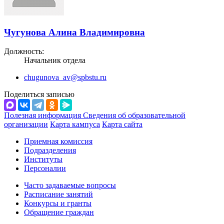
Чугунова Алина Владимировна
Должность:
Начальник отдела
chugunova_av@spbstu.ru
Поделиться записью
Полезная информация
Сведения об образовательной
организации
Карта кампуса
Карта сайта
Приемная комиссия
Подразделения
Институты
Персоналии
Часто задаваемые вопросы
Расписание занятий
Конкурсы и гранты
Обращение граждан