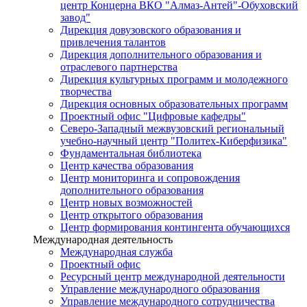
центр Концерна ВКО "Алмаз-Антей"-Обуховский
завод"
Дирекция довузовского образования и
привлечения талантов
Дирекция дополнительного образования и
отраслевого партнерства
Дирекция культурных программ и молодежного
творчества
Дирекция основных образовательных программ
Проектный офис "Цифровые кафедры"
Северо-Западный межвузовский региональный
учебно-научный центр "Политех-Киберфизика"
Фундаментальная библиотека
Центр качества образования
Центр мониторинга и сопровождения
дополнительного образования
Центр новых возможностей
Центр открытого образования
Центр формирования контингента обучающихся
Международная деятельность
Международная служба
Проектный офис
Ресурсный центр международной деятельности
Управление международного образования
Управление международного сотрудничества