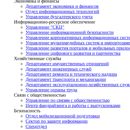
Экономика и финансы
Департамент экономики и финансов
Отдел информационных технологий
Управление бухгалтерского учета
Информационно-ресурсное обеспечение
Управление "СКЦ"
Управление информационной безопасности
Управление корпоративных информационных сист
Управление мультимедийных систем и импортозам
Управление развития порталов и мобильных прил
Управление цифрового развития и партнерства
Хозяйственные службы
Департамент имущественных отношений
Департамент инженерных служб
Департамент ремонта и технического надзора
Департамент транспорта и механизации
Департамент эксплуатационно-хозяйственных служ
Управление охраны труда
Связи с общественностью
Управление по связям с общественностью
Центр фандрайзинга и работы с выпускниками
Безопасность
Отдел мобилизационной подготовки
Сектор по защите информации
Спецотдел