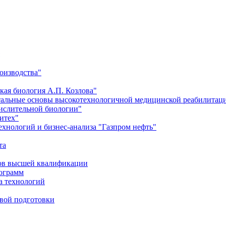
оизводства"
кая биология А.П. Козлова"
тальные основы высокотехнологичной медицинской реабилитац
числительной биологии"
итех"
хнологий и бизнес-анализа "Газпром нефть"
та
ров высшей квалификации
рограмм
а технологий
евой подготовки