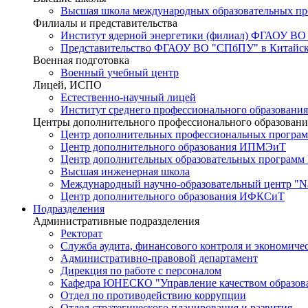
Высшая школа международных образовательных п
Филиалы и представительства
Институт ядерной энергетики (филиал) ФГАОУ ВО
Представительство ФГАОУ ВО "СПбПУ" в Китайско
Военная подготовка
Военный учебный центр
Лицей, ИСПО
Естественно-научный лицей
Институт среднего профессионального образования
Центры дополнительного профессионального образовани
Центр дополнительных профессиональных програм
Центр дополнительного образования ИПМЭиТ
Центр дополнительных образовательных программ
Высшая инженерная школа
Международный научно-образовательный центр "Nat
Центр дополнительного образования ИФКСиТ
Подразделения
Административные подразделения
Ректорат
Служба аудита, финансового контроля и экономиче
Административно-правовой департамент
Дирекция по работе с персоналом
Кафедра ЮНЕСКО "Управление качеством образован
Отдел по противодействию коррупции
Отдел стратегического планирования и развития