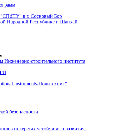
рограмм
 "СПбПУ" в г. Сосновый Бор
й Народной Республике г. Шанхай
я
м Инженерно-строительного института
 ГИ
ional Instruments-Политехник"
ской безопасности
ия в интересах устойчивого развития"