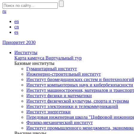
ru
en
cn
es
Приоритет 2030
Институты
Карта кампуса
Виртуальный тур
Базовые институты
Гуманитарный институт
Инженерно-строительный институт
Институт биомедицинских систем и биотехнологи
Институт компьютерных наук и кибербезопасности
Институт машиностроения, материалов и транспор
Институт физики и математики
Институт физической культуры, спорта и туризма
Институт электроники и телекоммуникаций
Институт энергетики
Передовая инженерная школа "Цифровой инжинир
Физико-механический институт
Институт промышленного менеджмента, экономики
Высшие школы