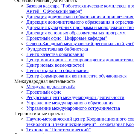
Образовательная деятельность
Базовая кафедра "Робототехнические комплексы п
Антей"-Обуховский завод"
Дирекция довузовского образования и привлечения
Дирекция дополнительного образования и отраслев
Дирекция культурных программ и молодежного тво
Дирекция основных образовательных программ
Проектный офис "Цифровые кафедры"
Северо-Западный межвузовский региональный уче
Фундаментальная библиотека
Центр качества образования
Центр мониторинга и сопровождения дополнительн
Центр новых возможностей
Центр открытого образования
Центр формирования контингента обучающихся
Международная деятельность
Международная служба
Проектный офис
Ресурсный центр международной деятельности
Управление международного образования
Управление международного сотрудничества
Перспективные проекты
Научно-методический центр Координационного сов
технологии и технические науки" - секретариат Ко
Технопарк "Политехнический"