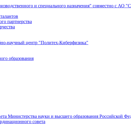
роизводственного и специального назначения" совместно с АО 
 талантов
ого партнерства
рчества
бно-научный центр "Политех-Киберфизика"
ого образования
ета Министерства науки и высшего образования Российской Фед
ординационного совета