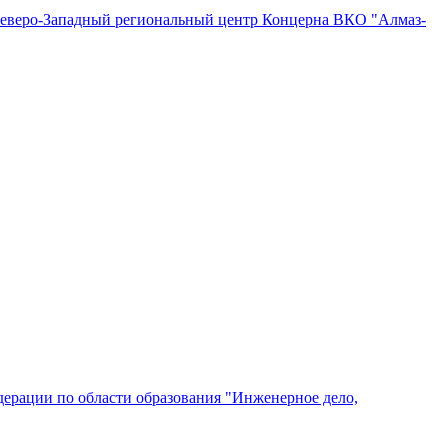
"Северо-Западный региональный центр Концерна ВКО "Алмаз-
ерации по области образования "Инженерное дело,