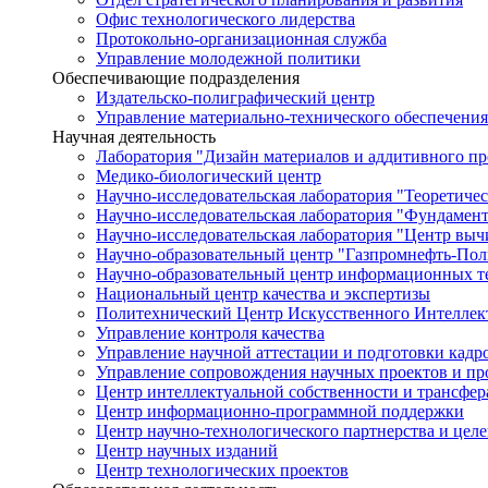
Офис технологического лидерства
Протокольно-организационная служба
Управление молодежной политики
Обеспечивающие подразделения
Издательско-полиграфический центр
Управление материально-технического обеспечения
Научная деятельность
Лаборатория "Дизайн материалов и аддитивного пр
Медико-биологический центр
Научно-исследовательская лаборатория "Теоретичес
Научно-исследовательская лаборатория "Фундамен
Научно-исследовательская лаборатория "Центр вы
Научно-образовательный центр "Газпромнефть-Пол
Научно-образовательный центр информационных те
Национальный центр качества и экспертизы
Политехнический Центр Искусственного Интеллек
Управление контроля качества
Управление научной аттестации и подготовки кад
Управление сопровождения научных проектов и п
Центр интеллектуальной собственности и трансфер
Центр информационно-программной поддержки
Центр научно-технологического партнерства и цел
Центр научных изданий
Центр технологических проектов