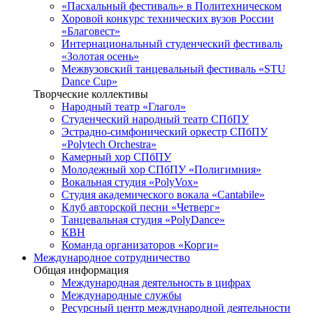
«Пасхальный фестиваль» в Политехническом
Хоровой конкурс технических вузов России
«Благовест»
Интернациональный студенческий фестиваль
«Золотая осень»
Межвузовский танцевальный фестиваль «STU
Dance Cup»
Творческие коллективы
Народный театр «Глагол»
Студенческий народный театр СПбПУ
Эстрадно-симфонический оркестр СПбПУ
«Polytech Orchestra»
Камерный хор СПбПУ
Молодежный хор СПбПУ «Полигимния»
Вокальная студия «PolyVox»
Студия академического вокала «Cantabile»
Клуб авторской песни «Четверг»
Танцевальная студия «PolyDance»
КВН
Команда организаторов «Корги»
Международное сотрудничество
Общая информация
Международная деятельность в цифрах
Международные службы
Ресурсный центр международной деятельности