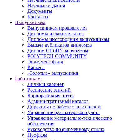
Научные издания
Документы
Контакты
Выпускникам
Выпускникам прошлых лет
Дипломы и свидетельства
Дипломы иногородним выпускникам
Выдача дубликатов дипломов
Диплом СПбПУ за рубежом
POLYTECH COMMUNITY
Эндаумент фонд
Карьера
«Золотые» выпускники
Работникам
Личный кабинет
Расписание занятий
Корпоративная почта
Административный каталог
Дирекция по работе с персоналом
Управление бухгалтерского учета
Управление материально-технического
обеспечения
Руководство по фирменному стилю
Профком