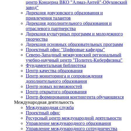
центр Концерна ВКО "Алмаз-Антей"-Обуховский
завод"
Дирекция довузовского образования и
привлечения талантов
Дирекция дополнительного образования и
отраслевого партнерства
Дирекция культурных программ и молодежного
творчества
Дирекция основных образовательных программ
Проектный офис "Цифровые кафедры"
Северо-Западный межвузовский региональный
учебно-научный центр "Политех-Киберфизика"
Фундаментальная библиотека
Центр качества образования
Центр мониторинга и сопровождения
дополнительного образования
Центр новых возможностей
Центр открытого образования
Центр формирования контингента обучающихся
Международная деятельность
Международная служба
Проектный офис
Ресурсный центр международной деятельности
Управление международного образования
Управление международного сотрудничества