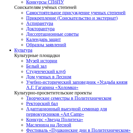
Конкурсы СПбПУ
Соискателям учёных степеней
Самостоятельное присуждение ученых степеней
Прикрепление (Соискательство и экстернат)
Аспирантура
Докторантура
Диссертационные советы
Календарь защит
Образцы заявлений
Культура
Культурные площадки
Музей истории
Белый зал
Студенческий клуб
Дом ученых в Лесном
Учебно-исторический заповедник «Усадьба князя
А.Г. Гагарина «Холомки»
Культурно-просветительские проекты
Творческие семестры в Политехническом
Ректорский бал
Адаптационный выездной семинар для
первокурсников «Art Camp»
Конкурс «Звезда Политеха»
Масленица на Лесной
Фестиваль «Пушкинские дни в Политехническом»