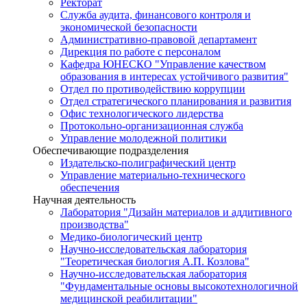
Ректорат
Служба аудита, финансового контроля и
экономической безопасности
Административно-правовой департамент
Дирекция по работе с персоналом
Кафедра ЮНЕСКО "Управление качеством
образования в интересах устойчивого развития"
Отдел по противодействию коррупции
Отдел стратегического планирования и развития
Офис технологического лидерства
Протокольно-организационная служба
Управление молодежной политики
Обеспечивающие подразделения
Издательско-полиграфический центр
Управление материально-технического
обеспечения
Научная деятельность
Лаборатория "Дизайн материалов и аддитивного
производства"
Медико-биологический центр
Научно-исследовательская лаборатория
"Теоретическая биология А.П. Козлова"
Научно-исследовательская лаборатория
"Фундаментальные основы высокотехнологичной
медицинской реабилитации"