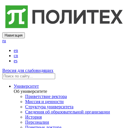
Навигация
ru
en
cn
es
Версия для слабовидящих
Университет
Об университете
Приветствие ректора
Миссия и ценности
Структура университета
Сведения об образовательной организации
История
Персоналии
Почетные доктора