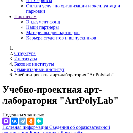
ИТ-Сервисы
Оплата услуг по организации и эксплуатации
парковки
Партнерам
Эндаумент фонд
Наши партнеры
Материалы для партнеров
Карьера студентов и выпускников
Структура
Институты
Базовые институты
Гуманитарный институт
Учебно-проектная арт-лаборатория "ArtPolyLab"
Учебно-проектная арт-
лаборатория "ArtPolyLab"
Поделиться записью
Полезная информация
Сведения об образовательной
организации
Карта кампуса
Карта сайта