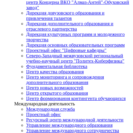
центр Концерна ВКО "Алмаз-Антей"-Обуховский
завод"
Дирекция довузовского образования и
привлечения талантов
Дирекция дополнительного образования и
отраслевого партнерства
Дирекция культурных программ и молодежного
творчества
Дирекция основных образовательных программ
Проектный офис "Цифровые кафедры"
Северо-Западный межвузовский региональный
учебно-научный центр "Политех-Киберфизика"
Фундаментальная библиотека
Центр качества образования
Центр мониторинга и сопровождения
дополнительного образования
Центр новых возможностей
Центр открытого образования
Центр формирования контингента обучающихся
Международная деятельность
Международная служба
Проектный офис
Ресурсный центр международной деятельности
Управление международного образования
Управление международного сотрудничества