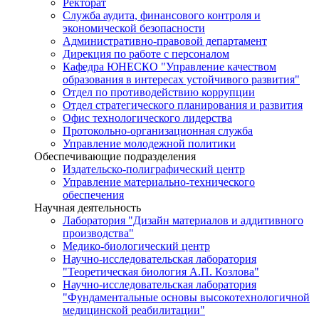
Ректорат
Служба аудита, финансового контроля и
экономической безопасности
Административно-правовой департамент
Дирекция по работе с персоналом
Кафедра ЮНЕСКО "Управление качеством
образования в интересах устойчивого развития"
Отдел по противодействию коррупции
Отдел стратегического планирования и развития
Офис технологического лидерства
Протокольно-организационная служба
Управление молодежной политики
Обеспечивающие подразделения
Издательско-полиграфический центр
Управление материально-технического
обеспечения
Научная деятельность
Лаборатория "Дизайн материалов и аддитивного
производства"
Медико-биологический центр
Научно-исследовательская лаборатория
"Теоретическая биология А.П. Козлова"
Научно-исследовательская лаборатория
"Фундаментальные основы высокотехнологичной
медицинской реабилитации"