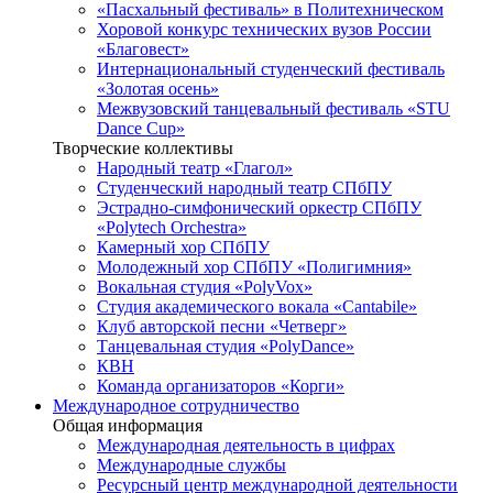
«Пасхальный фестиваль» в Политехническом
Хоровой конкурс технических вузов России
«Благовест»
Интернациональный студенческий фестиваль
«Золотая осень»
Межвузовский танцевальный фестиваль «STU
Dance Cup»
Творческие коллективы
Народный театр «Глагол»
Студенческий народный театр СПбПУ
Эстрадно-симфонический оркестр СПбПУ
«Polytech Orchestra»
Камерный хор СПбПУ
Молодежный хор СПбПУ «Полигимния»
Вокальная студия «PolyVox»
Студия академического вокала «Cantabile»
Клуб авторской песни «Четверг»
Танцевальная студия «PolyDance»
КВН
Команда организаторов «Корги»
Международное сотрудничество
Общая информация
Международная деятельность в цифрах
Международные службы
Ресурсный центр международной деятельности