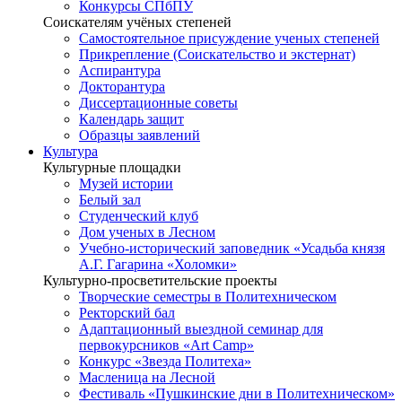
Конкурсы СПбПУ
Соискателям учёных степеней
Самостоятельное присуждение ученых степеней
Прикрепление (Соискательство и экстернат)
Аспирантура
Докторантура
Диссертационные советы
Календарь защит
Образцы заявлений
Культура
Культурные площадки
Музей истории
Белый зал
Студенческий клуб
Дом ученых в Лесном
Учебно-исторический заповедник «Усадьба князя
А.Г. Гагарина «Холомки»
Культурно-просветительские проекты
Творческие семестры в Политехническом
Ректорский бал
Адаптационный выездной семинар для
первокурсников «Art Camp»
Конкурс «Звезда Политеха»
Масленица на Лесной
Фестиваль «Пушкинские дни в Политехническом»