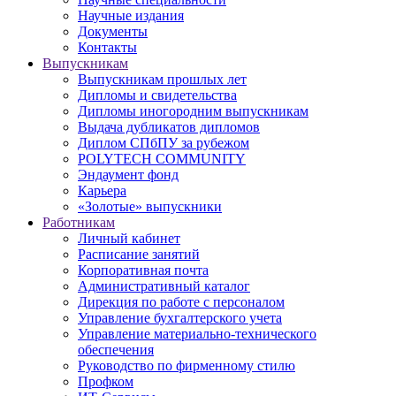
Научные издания
Документы
Контакты
Выпускникам
Выпускникам прошлых лет
Дипломы и свидетельства
Дипломы иногородним выпускникам
Выдача дубликатов дипломов
Диплом СПбПУ за рубежом
POLYTECH COMMUNITY
Эндаумент фонд
Карьера
«Золотые» выпускники
Работникам
Личный кабинет
Расписание занятий
Корпоративная почта
Административный каталог
Дирекция по работе с персоналом
Управление бухгалтерского учета
Управление материально-технического
обеспечения
Руководство по фирменному стилю
Профком