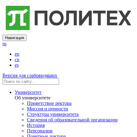
Навигация
ru
en
cn
es
Версия для слабовидящих
Университет
Об университете
Приветствие ректора
Миссия и ценности
Структура университета
Сведения об образовательной организации
История
Персоналии
Почетные доктора