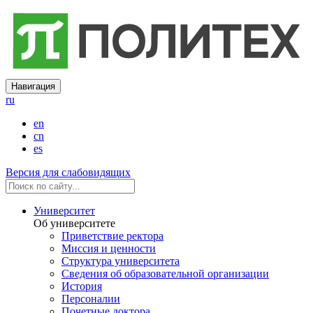
Навигация
ru
en
cn
es
Версия для слабовидящих
Университет
Об университете
Приветствие ректора
Миссия и ценности
Структура университета
Сведения об образовательной организации
История
Персоналии
Почетные доктора