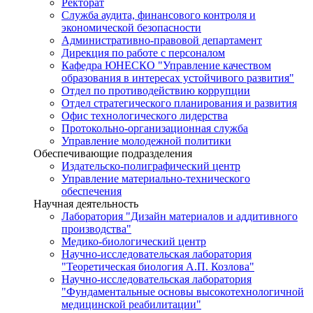
Ректорат
Служба аудита, финансового контроля и
экономической безопасности
Административно-правовой департамент
Дирекция по работе с персоналом
Кафедра ЮНЕСКО "Управление качеством
образования в интересах устойчивого развития"
Отдел по противодействию коррупции
Отдел стратегического планирования и развития
Офис технологического лидерства
Протокольно-организационная служба
Управление молодежной политики
Обеспечивающие подразделения
Издательско-полиграфический центр
Управление материально-технического
обеспечения
Научная деятельность
Лаборатория "Дизайн материалов и аддитивного
производства"
Медико-биологический центр
Научно-исследовательская лаборатория
"Теоретическая биология А.П. Козлова"
Научно-исследовательская лаборатория
"Фундаментальные основы высокотехнологичной
медицинской реабилитации"