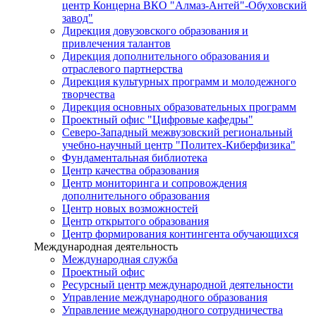
центр Концерна ВКО "Алмаз-Антей"-Обуховский
завод"
Дирекция довузовского образования и
привлечения талантов
Дирекция дополнительного образования и
отраслевого партнерства
Дирекция культурных программ и молодежного
творчества
Дирекция основных образовательных программ
Проектный офис "Цифровые кафедры"
Северо-Западный межвузовский региональный
учебно-научный центр "Политех-Киберфизика"
Фундаментальная библиотека
Центр качества образования
Центр мониторинга и сопровождения
дополнительного образования
Центр новых возможностей
Центр открытого образования
Центр формирования контингента обучающихся
Международная деятельность
Международная служба
Проектный офис
Ресурсный центр международной деятельности
Управление международного образования
Управление международного сотрудничества