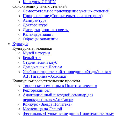
Конкурсы СПбПУ
Соискателям учёных степеней
Самостоятельное присуждение ученых степеней
Прикрепление (Соискательство и экстернат)
Аспирантура
Докторантура
Диссертационные советы
Календарь защит
Образцы заявлений
Культура
Культурные площадки
Музей истории
Белый зал
Студенческий клуб
Дом ученых в Лесном
Учебно-исторический заповедник «Усадьба князя
А.Г. Гагарина «Холомки»
Культурно-просветительские проекты
Творческие семестры в Политехническом
Ректорский бал
Адаптационный выездной семинар для
первокурсников «Art Camp»
Конкурс «Звезда Политеха»
Масленица на Лесной
Фестиваль «Пушкинские дни в Политехническом»