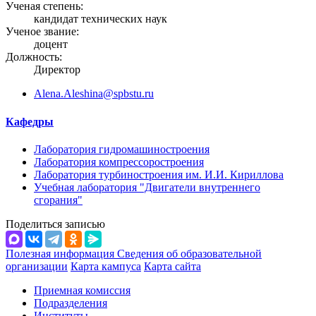
Ученая степень:
кандидат технических наук
Ученое звание:
доцент
Должность:
Директор
Alena.Aleshina@spbstu.ru
Кафедры
Лаборатория гидромашиностроения
Лаборатория компрессоростроения
Лаборатория турбиностроения им. И.И. Кириллова
Учебная лаборатория "Двигатели внутреннего
сгорания"
Поделиться записью
Полезная информация
Сведения об образовательной
организации
Карта кампуса
Карта сайта
Приемная комиссия
Подразделения
Институты