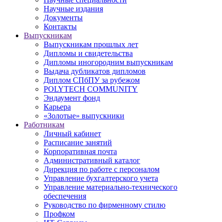
Научные издания
Документы
Контакты
Выпускникам
Выпускникам прошлых лет
Дипломы и свидетельства
Дипломы иногородним выпускникам
Выдача дубликатов дипломов
Диплом СПбПУ за рубежом
POLYTECH COMMUNITY
Эндаумент фонд
Карьера
«Золотые» выпускники
Работникам
Личный кабинет
Расписание занятий
Корпоративная почта
Административный каталог
Дирекция по работе с персоналом
Управление бухгалтерского учета
Управление материально-технического
обеспечения
Руководство по фирменному стилю
Профком