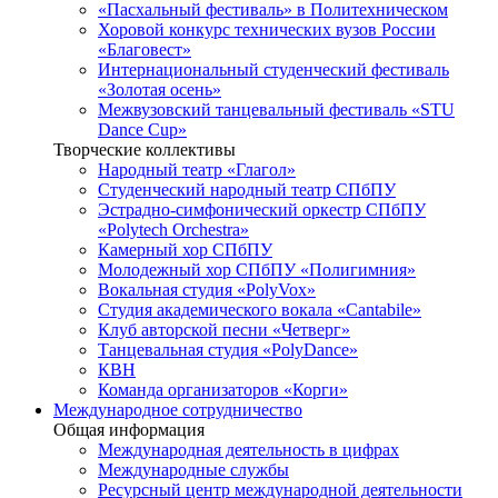
«Пасхальный фестиваль» в Политехническом
Хоровой конкурс технических вузов России
«Благовест»
Интернациональный студенческий фестиваль
«Золотая осень»
Межвузовский танцевальный фестиваль «STU
Dance Cup»
Творческие коллективы
Народный театр «Глагол»
Студенческий народный театр СПбПУ
Эстрадно-симфонический оркестр СПбПУ
«Polytech Orchestra»
Камерный хор СПбПУ
Молодежный хор СПбПУ «Полигимния»
Вокальная студия «PolyVox»
Студия академического вокала «Cantabile»
Клуб авторской песни «Четверг»
Танцевальная студия «PolyDance»
КВН
Команда организаторов «Корги»
Международное сотрудничество
Общая информация
Международная деятельность в цифрах
Международные службы
Ресурсный центр международной деятельности