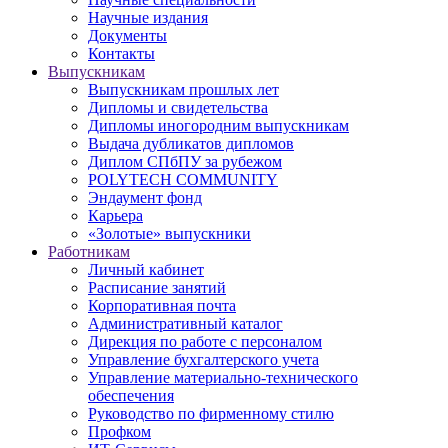
Научные издания
Документы
Контакты
Выпускникам
Выпускникам прошлых лет
Дипломы и свидетельства
Дипломы иногородним выпускникам
Выдача дубликатов дипломов
Диплом СПбПУ за рубежом
POLYTECH COMMUNITY
Эндаумент фонд
Карьера
«Золотые» выпускники
Работникам
Личный кабинет
Расписание занятий
Корпоративная почта
Административный каталог
Дирекция по работе с персоналом
Управление бухгалтерского учета
Управление материально-технического
обеспечения
Руководство по фирменному стилю
Профком