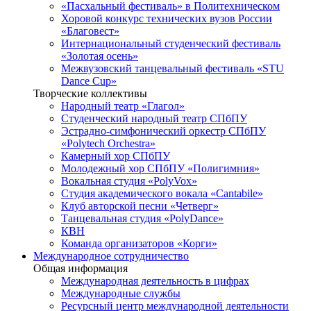
«Пасхальный фестиваль» в Политехническом
Хоровой конкурс технических вузов России
«Благовест»
Интернациональный студенческий фестиваль
«Золотая осень»
Межвузовский танцевальный фестиваль «STU
Dance Cup»
Творческие коллективы
Народный театр «Глагол»
Студенческий народный театр СПбПУ
Эстрадно-симфонический оркестр СПбПУ
«Polytech Orchestra»
Камерный хор СПбПУ
Молодежный хор СПбПУ «Полигимния»
Вокальная студия «PolyVox»
Студия академического вокала «Cantabile»
Клуб авторской песни «Четверг»
Танцевальная студия «PolyDance»
КВН
Команда организаторов «Корги»
Международное сотрудничество
Общая информация
Международная деятельность в цифрах
Международные службы
Ресурсный центр международной деятельности