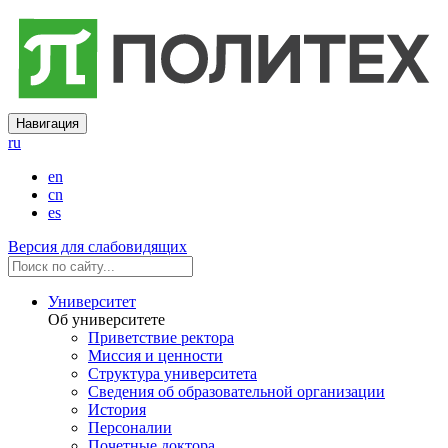
Навигация
ru
en
cn
es
Версия для слабовидящих
Университет
Об университете
Приветствие ректора
Миссия и ценности
Структура университета
Сведения об образовательной организации
История
Персоналии
Почетные доктора