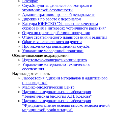
Ректорат
Служба аудита, финансового контроля и
экономической безопасности
Административно-правовой департамент
Дирекция по работе с персоналом
Кафедра ЮНЕСКО "Управление качеством
образования в интересах устойчивого развития"
Отдел по противодействию коррупции
Отдел стратегического планирования и развития
Офис технологического лидерства
Протокольно-организационная служба
Управление молодежной политики
Обеспечивающие подразделения
Издательско-полиграфический центр
Управление материально-технического
обеспечения
Научная деятельность
Лаборатория "Дизайн материалов и аддитивного
производства"
Медико-биологический центр
Научно-исследовательская лаборатория
"Теоретическая биология А.П. Козлова"
Научно-исследовательская лаборатория
"Фундаментальные основы высокотехнологичной
медицинской реабилитации"