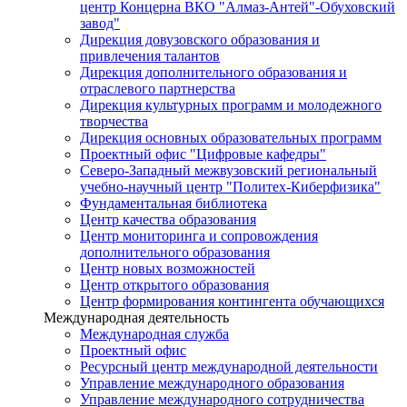
центр Концерна ВКО "Алмаз-Антей"-Обуховский
завод"
Дирекция довузовского образования и
привлечения талантов
Дирекция дополнительного образования и
отраслевого партнерства
Дирекция культурных программ и молодежного
творчества
Дирекция основных образовательных программ
Проектный офис "Цифровые кафедры"
Северо-Западный межвузовский региональный
учебно-научный центр "Политех-Киберфизика"
Фундаментальная библиотека
Центр качества образования
Центр мониторинга и сопровождения
дополнительного образования
Центр новых возможностей
Центр открытого образования
Центр формирования контингента обучающихся
Международная деятельность
Международная служба
Проектный офис
Ресурсный центр международной деятельности
Управление международного образования
Управление международного сотрудничества