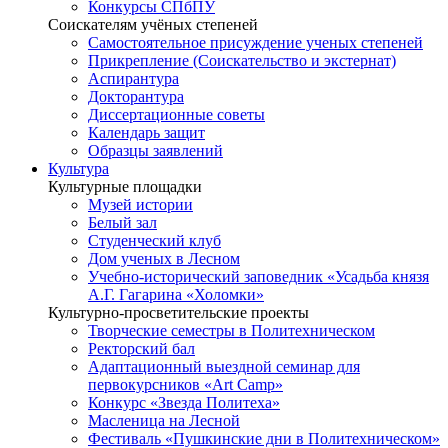
Конкурсы СПбПУ
Соискателям учёных степеней
Самостоятельное присуждение ученых степеней
Прикрепление (Соискательство и экстернат)
Аспирантура
Докторантура
Диссертационные советы
Календарь защит
Образцы заявлений
Культура
Культурные площадки
Музей истории
Белый зал
Студенческий клуб
Дом ученых в Лесном
Учебно-исторический заповедник «Усадьба князя
А.Г. Гагарина «Холомки»
Культурно-просветительские проекты
Творческие семестры в Политехническом
Ректорский бал
Адаптационный выездной семинар для
первокурсников «Art Camp»
Конкурс «Звезда Политеха»
Масленица на Лесной
Фестиваль «Пушкинские дни в Политехническом»