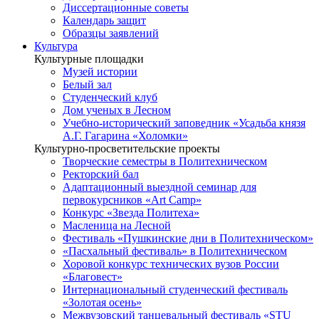
Диссертационные советы
Календарь защит
Образцы заявлений
Культура
Культурные площадки
Музей истории
Белый зал
Студенческий клуб
Дом ученых в Лесном
Учебно-исторический заповедник «Усадьба князя
А.Г. Гагарина «Холомки»
Культурно-просветительские проекты
Творческие семестры в Политехническом
Ректорский бал
Адаптационный выездной семинар для
первокурсников «Art Camp»
Конкурс «Звезда Политеха»
Масленица на Лесной
Фестиваль «Пушкинские дни в Политехническом»
«Пасхальный фестиваль» в Политехническом
Хоровой конкурс технических вузов России
«Благовест»
Интернациональный студенческий фестиваль
«Золотая осень»
Межвузовский танцевальный фестиваль «STU