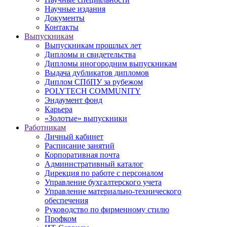
Научные издания
Документы
Контакты
Выпускникам
Выпускникам прошлых лет
Дипломы и свидетельства
Дипломы иногородним выпускникам
Выдача дубликатов дипломов
Диплом СПбПУ за рубежом
POLYTECH COMMUNITY
Эндаумент фонд
Карьера
«Золотые» выпускники
Работникам
Личный кабинет
Расписание занятий
Корпоративная почта
Административный каталог
Дирекция по работе с персоналом
Управление бухгалтерского учета
Управление материально-технического
обеспечения
Руководство по фирменному стилю
Профком