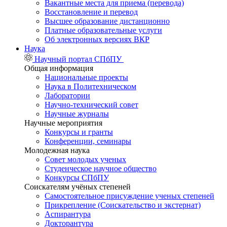
Вакантные места для приема (перевода)
Восстановление и перевод
Высшее образование дистанционно
Платные образовательные услуги
Об электронных версиях ВКР
Наука
Научный портал СПбПУ
Общая информация
Национальные проекты
Наука в Политехническом
Лаборатории
Научно-технический совет
Научные журналы
Научные мероприятия
Конкурсы и гранты
Конференции, семинары
Молодежная наука
Совет молодых ученых
Студенческое научное общество
Конкурсы СПбПУ
Соискателям учёных степеней
Самостоятельное присуждение ученых степеней
Прикрепление (Соискательство и экстернат)
Аспирантура
Докторантура