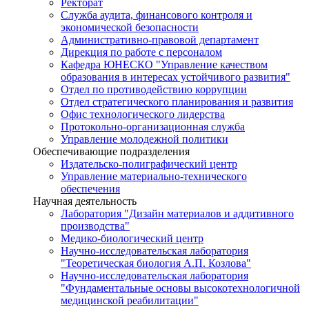
Ректорат
Служба аудита, финансового контроля и
экономической безопасности
Административно-правовой департамент
Дирекция по работе с персоналом
Кафедра ЮНЕСКО "Управление качеством
образования в интересах устойчивого развития"
Отдел по противодействию коррупции
Отдел стратегического планирования и развития
Офис технологического лидерства
Протокольно-организационная служба
Управление молодежной политики
Обеспечивающие подразделения
Издательско-полиграфический центр
Управление материально-технического
обеспечения
Научная деятельность
Лаборатория "Дизайн материалов и аддитивного
производства"
Медико-биологический центр
Научно-исследовательская лаборатория
"Теоретическая биология А.П. Козлова"
Научно-исследовательская лаборатория
"Фундаментальные основы высокотехнологичной
медицинской реабилитации"