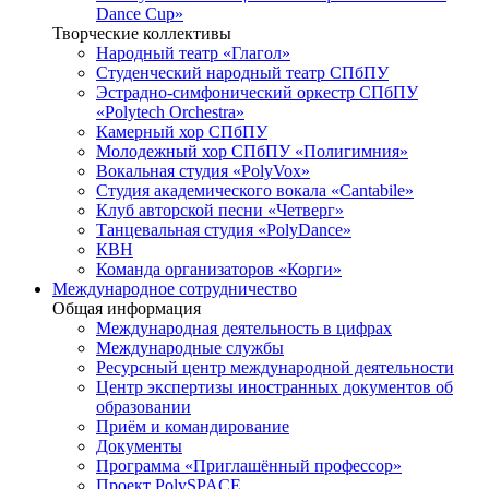
Dance Cup»
Творческие коллективы
Народный театр «Глагол»
Студенческий народный театр СПбПУ
Эстрадно-симфонический оркестр СПбПУ
«Polytech Orchestra»
Камерный хор СПбПУ
Молодежный хор СПбПУ «Полигимния»
Вокальная студия «PolyVox»
Студия академического вокала «Cantabile»
Клуб авторской песни «Четверг»
Танцевальная студия «PolyDance»
КВН
Команда организаторов «Корги»
Международное сотрудничество
Общая информация
Международная деятельность в цифрах
Международные службы
Ресурсный центр международной деятельности
Центр экспертизы иностранных документов об
образовании
Приём и командирование
Документы
Программа «Приглашённый профессор»
Проект PolySPACE