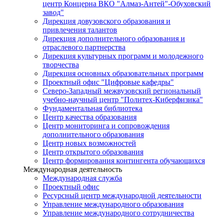
центр Концерна ВКО "Алмаз-Антей"-Обуховский
завод"
Дирекция довузовского образования и
привлечения талантов
Дирекция дополнительного образования и
отраслевого партнерства
Дирекция культурных программ и молодежного
творчества
Дирекция основных образовательных программ
Проектный офис "Цифровые кафедры"
Северо-Западный межвузовский региональный
учебно-научный центр "Политех-Киберфизика"
Фундаментальная библиотека
Центр качества образования
Центр мониторинга и сопровождения
дополнительного образования
Центр новых возможностей
Центр открытого образования
Центр формирования контингента обучающихся
Международная деятельность
Международная служба
Проектный офис
Ресурсный центр международной деятельности
Управление международного образования
Управление международного сотрудничества