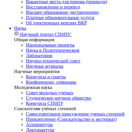
Вакантные места для приема (перевода)
Восстановление и перевод
Высшее образование дистанционно
Платные образовательные услуги
Об электронных версиях ВКР
Наука
Научный портал СПбПУ
Общая информация
Национальные проекты
Наука в Политехническом
Лаборатории
Научно-технический совет
Научные журналы
Научные мероприятия
Конкурсы и гранты
Конференции, семинары
Молодежная наука
Совет молодых ученых
Студенческое научное общество
Конкурсы СПбПУ
Соискателям учёных степеней
Самостоятельное присуждение ученых степеней
Прикрепление (Соискательство и экстернат)
Аспирантура
Докторантура