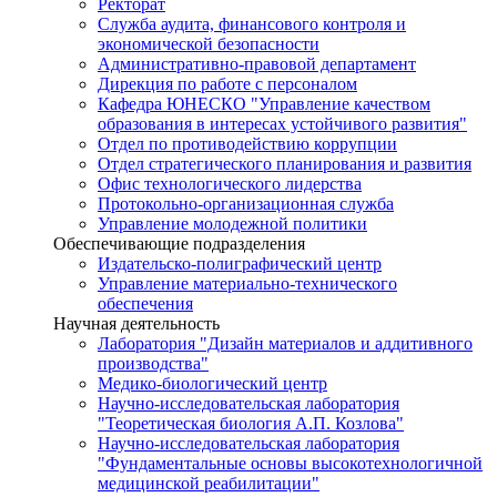
Ректорат
Служба аудита, финансового контроля и
экономической безопасности
Административно-правовой департамент
Дирекция по работе с персоналом
Кафедра ЮНЕСКО "Управление качеством
образования в интересах устойчивого развития"
Отдел по противодействию коррупции
Отдел стратегического планирования и развития
Офис технологического лидерства
Протокольно-организационная служба
Управление молодежной политики
Обеспечивающие подразделения
Издательско-полиграфический центр
Управление материально-технического
обеспечения
Научная деятельность
Лаборатория "Дизайн материалов и аддитивного
производства"
Медико-биологический центр
Научно-исследовательская лаборатория
"Теоретическая биология А.П. Козлова"
Научно-исследовательская лаборатория
"Фундаментальные основы высокотехнологичной
медицинской реабилитации"