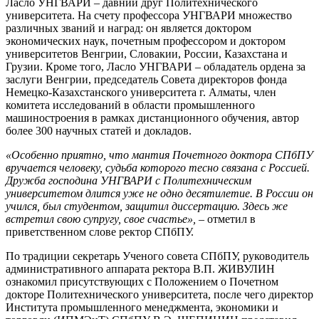
Ласло УНГВАРИ – давний друг Политехнического
университета. На счету профессора УНГВАРИ множество
различных званий и наград: он является доктором
экономических наук, почетным профессором и доктором
университетов Венгрии, Словакии, России, Казахстана и
Грузии. Кроме того, Ласло УНГВАРИ – обладатель ордена за
заслуги Венгрии, председатель Совета директоров фонда
Немецко-Казахстанского университета г. Алматы, член
комитета исследований в области промышленного
машиностроения в рамках дистанционного обучения, автор
более 300 научных статей и докладов.
«Особенно приятно, что мантия Почетного доктора СПбПУ
вручается человеку, судьба которого тесно связана с Россией.
Дружба господина УНГВАРИ с Политехническим
университетом длится уже не одно десятилетие. В России он
учился, был студентом, защитил диссертацию. Здесь же
встретил свою супругу, свое счастье»,
– отметил в
приветственном слове ректор СПбПУ.
По традиции секретарь Ученого совета СПбПУ, руководитель
административного аппарата ректора В.П. ЖИВУЛИН
ознакомил присутствующих с Положением о Почетном
докторе Политехнического университета, после чего директор
Института промышленного менеджмента, экономики и