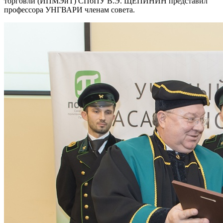
торговли (ИПМЭиТ) СПбПУ В.Э. ЩЕПИНИН представил
профессора УНГВАРИ членам совета.