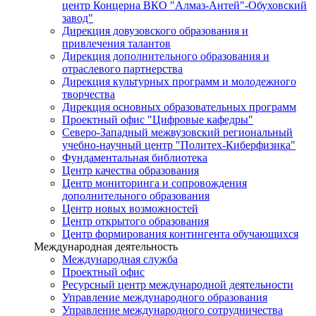
центр Концерна ВКО "Алмаз-Антей"-Обуховский
завод"
Дирекция довузовского образования и
привлечения талантов
Дирекция дополнительного образования и
отраслевого партнерства
Дирекция культурных программ и молодежного
творчества
Дирекция основных образовательных программ
Проектный офис "Цифровые кафедры"
Северо-Западный межвузовский региональный
учебно-научный центр "Политех-Киберфизика"
Фундаментальная библиотека
Центр качества образования
Центр мониторинга и сопровождения
дополнительного образования
Центр новых возможностей
Центр открытого образования
Центр формирования контингента обучающихся
Международная деятельность
Международная служба
Проектный офис
Ресурсный центр международной деятельности
Управление международного образования
Управление международного сотрудничества