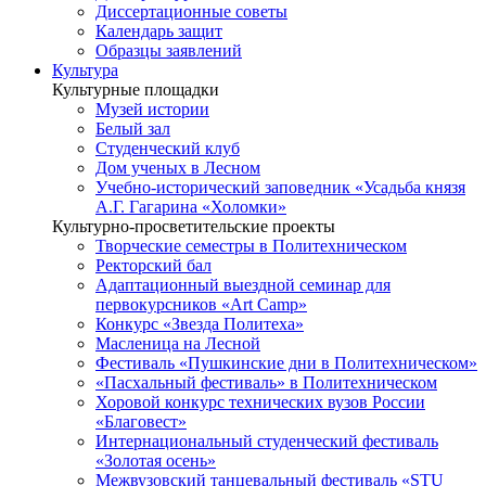
Диссертационные советы
Календарь защит
Образцы заявлений
Культура
Культурные площадки
Музей истории
Белый зал
Студенческий клуб
Дом ученых в Лесном
Учебно-исторический заповедник «Усадьба князя
А.Г. Гагарина «Холомки»
Культурно-просветительские проекты
Творческие семестры в Политехническом
Ректорский бал
Адаптационный выездной семинар для
первокурсников «Art Camp»
Конкурс «Звезда Политеха»
Масленица на Лесной
Фестиваль «Пушкинские дни в Политехническом»
«Пасхальный фестиваль» в Политехническом
Хоровой конкурс технических вузов России
«Благовест»
Интернациональный студенческий фестиваль
«Золотая осень»
Межвузовский танцевальный фестиваль «STU