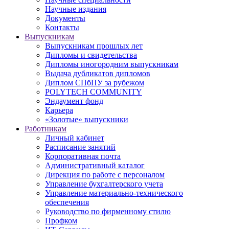
Научные издания
Документы
Контакты
Выпускникам
Выпускникам прошлых лет
Дипломы и свидетельства
Дипломы иногородним выпускникам
Выдача дубликатов дипломов
Диплом СПбПУ за рубежом
POLYTECH COMMUNITY
Эндаумент фонд
Карьера
«Золотые» выпускники
Работникам
Личный кабинет
Расписание занятий
Корпоративная почта
Административный каталог
Дирекция по работе с персоналом
Управление бухгалтерского учета
Управление материально-технического
обеспечения
Руководство по фирменному стилю
Профком