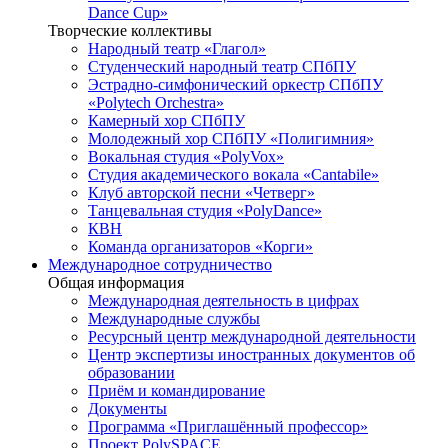
Dance Cup»
Творческие коллективы
Народный театр «Глагол»
Студенческий народный театр СПбПУ
Эстрадно-симфонический оркестр СПбПУ
«Polytech Orchestra»
Камерный хор СПбПУ
Молодежный хор СПбПУ «Полигимния»
Вокальная студия «PolyVox»
Студия академического вокала «Cantabile»
Клуб авторской песни «Четверг»
Танцевальная студия «PolyDance»
КВН
Команда организаторов «Корги»
Международное сотрудничество
Общая информация
Международная деятельность в цифрах
Международные службы
Ресурсный центр международной деятельности
Центр экспертизы иностранных документов об
образовании
Приём и командирование
Документы
Программа «Приглашённый профессор»
Проект PolySPACE