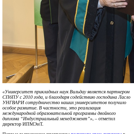
«Университет прикладных наук Вильдау является партнером
СПбПУ с 2010 года, и благодаря содействию господина Ласло
УНГВАРИ сотрудничество наших университетов получило
особое развитие. В частности, это реализация
международной образовательной программы двойного
диплома “Индустриальный менеджмент”»
, – отметил
директор ИПМЭиТ.