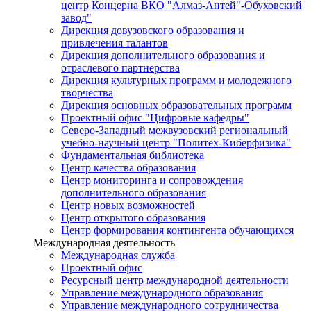
центр Концерна ВКО "Алмаз-Антей"-Обуховский
завод"
Дирекция довузовского образования и
привлечения талантов
Дирекция дополнительного образования и
отраслевого партнерства
Дирекция культурных программ и молодежного
творчества
Дирекция основных образовательных программ
Проектный офис "Цифровые кафедры"
Северо-Западный межвузовский региональный
учебно-научный центр "Политех-Киберфизика"
Фундаментальная библиотека
Центр качества образования
Центр мониторинга и сопровождения
дополнительного образования
Центр новых возможностей
Центр открытого образования
Центр формирования контингента обучающихся
Международная деятельность
Международная служба
Проектный офис
Ресурсный центр международной деятельности
Управление международного образования
Управление международного сотрудничества