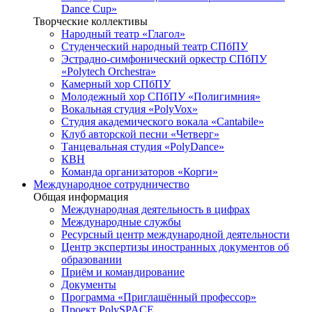
Dance Cup»
Творческие коллективы
Народный театр «Глагол»
Студенческий народный театр СПбПУ
Эстрадно-симфонический оркестр СПбПУ
«Polytech Orchestra»
Камерный хор СПбПУ
Молодежный хор СПбПУ «Полигимния»
Вокальная студия «PolyVox»
Студия академического вокала «Cantabile»
Клуб авторской песни «Четверг»
Танцевальная студия «PolyDance»
КВН
Команда организаторов «Корги»
Международное сотрудничество
Общая информация
Международная деятельность в цифрах
Международные службы
Ресурсный центр международной деятельности
Центр экспертизы иностранных документов об
образовании
Приём и командирование
Документы
Программа «Приглашённый профессор»
Проект PolySPACE