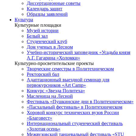
Диссертационные советы
Календарь защит
Образцы заявлений
Культура
Культурные площадки
Музей истории
Белый зал
Студенческий клуб
Дом ученых в Лесном
Учебно-исторический заповедник «Усадьба князя
А.Г. Гагарина «Холомки»
Культурно-просветительские проекты
Творческие семестры в Политехническом
Ректорский бал
Адаптационный выездной семинар для
первокурсников «Art Camp»
Конкурс «Звезда Политеха»
Масленица на Лесной
Фестиваль «Пушкинские дни в Политехническом»
«Пасхальный фестиваль» в Политехническом
Хоровой конкурс технических вузов России
«Благовест»
Интернациональный студенческий фестиваль
«Золотая осень»
Межвузовский танцевальный фестиваль «STU