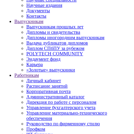
Научные издания
Документы
Контакты
Выпускникам
Выпускникам прошлых лет
Дипломы и свидетельства
Дипломы иногородним выпускникам
Выдача дубликатов дипломов
Диплом СПбПУ за рубежом
POLYTECH COMMUNITY
Эндаумент фонд
Карьера
«Золотые» выпускники
Работникам
Личный кабинет
Расписание занятий
Корпоративная почта
Административный каталог
Дирекция по работе с персоналом
Управление бухгалтерского учета
Управление материально-технического
обеспечения
Руководство по фирменному стилю
Профком