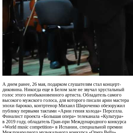
А днем ранее, 26 мая, подарком слушателям стал концерт-
диковина. Никогда еще в Белом зале не звучал хрустальный
голос этого необыкновенного артиста. Обладатель самого
высокого мужского голоса, для которого писали арии мастера
эпохи барокко, контртенор Михаил Широченко обезоружил
публику первыми тактами «Арии гения холода» Перселла.
Финалист проекта «Большая опера» телеканала «Культура»
в 2019 году, обладатель Гран-при Международного конкурса
«World music competition» в Испании, специальной премии
Международного музыкального конкурса «Opera Bella»