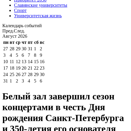
Славянские университеты
Спорт
Университетская жизнь
Календарь событий
Пред.
След.
Август
2026
пн
вт
ср
чт
пт
сб
вс
27
28
29
30
31
1
2
3
4
5
6
7
8
9
10
11
12
13
14
15
16
17
18
19
20
21
22
23
24
25
26
27
28
29
30
31
1
2
3
4
5
6
Белый зал завершил сезон
концертами в честь Дня
рождения Санкт-Петербурга
и 350-летия его основателя