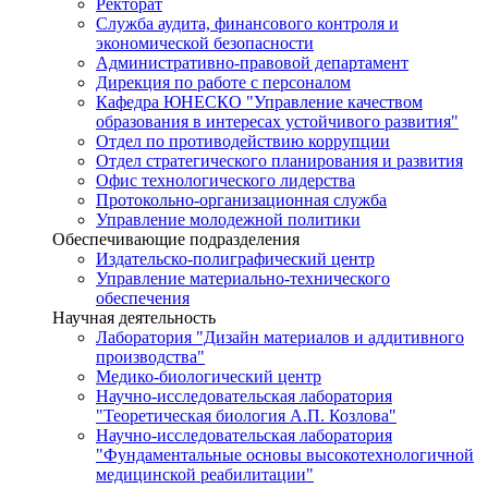
Ректорат
Служба аудита, финансового контроля и
экономической безопасности
Административно-правовой департамент
Дирекция по работе с персоналом
Кафедра ЮНЕСКО "Управление качеством
образования в интересах устойчивого развития"
Отдел по противодействию коррупции
Отдел стратегического планирования и развития
Офис технологического лидерства
Протокольно-организационная служба
Управление молодежной политики
Обеспечивающие подразделения
Издательско-полиграфический центр
Управление материально-технического
обеспечения
Научная деятельность
Лаборатория "Дизайн материалов и аддитивного
производства"
Медико-биологический центр
Научно-исследовательская лаборатория
"Теоретическая биология А.П. Козлова"
Научно-исследовательская лаборатория
"Фундаментальные основы высокотехнологичной
медицинской реабилитации"