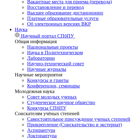
Вакантные места для приема (перевода)
Восстановление и перевод
Высшее образование дистанционно
Платные образовательные услуги
Об электронных версиях ВКР
Наука
Научный портал СПбПУ
Общая информация
Национальные проекты
Наука в Политехническом
Лаборатории
Научно-технический совет
Научные журналы
Научные мероприятия
Конкурсы и гранты
Конференции, семинары
Молодежная наука
Совет молодых ученых
Студенческое научное общество
Конкурсы СПбПУ
Соискателям учёных степеней
Самостоятельное присуждение ученых степеней
Прикрепление (Соискательство и экстернат)
Аспирантура
Докторантура