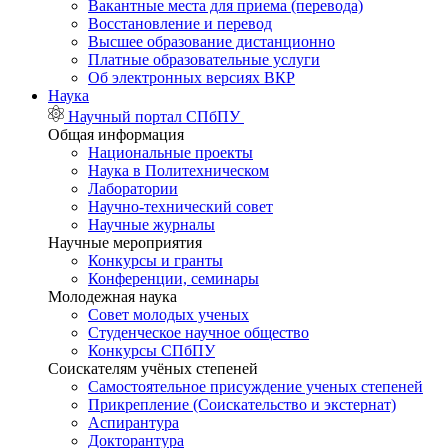
Вакантные места для приема (перевода)
Восстановление и перевод
Высшее образование дистанционно
Платные образовательные услуги
Об электронных версиях ВКР
Наука
Научный портал СПбПУ
Общая информация
Национальные проекты
Наука в Политехническом
Лаборатории
Научно-технический совет
Научные журналы
Научные мероприятия
Конкурсы и гранты
Конференции, семинары
Молодежная наука
Совет молодых ученых
Студенческое научное общество
Конкурсы СПбПУ
Соискателям учёных степеней
Самостоятельное присуждение ученых степеней
Прикрепление (Соискательство и экстернат)
Аспирантура
Докторантура