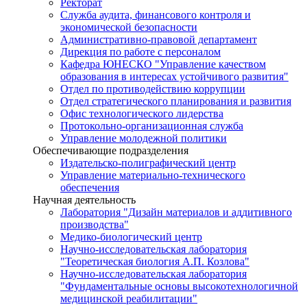
Ректорат
Служба аудита, финансового контроля и
экономической безопасности
Административно-правовой департамент
Дирекция по работе с персоналом
Кафедра ЮНЕСКО "Управление качеством
образования в интересах устойчивого развития"
Отдел по противодействию коррупции
Отдел стратегического планирования и развития
Офис технологического лидерства
Протокольно-организационная служба
Управление молодежной политики
Обеспечивающие подразделения
Издательско-полиграфический центр
Управление материально-технического
обеспечения
Научная деятельность
Лаборатория "Дизайн материалов и аддитивного
производства"
Медико-биологический центр
Научно-исследовательская лаборатория
"Теоретическая биология А.П. Козлова"
Научно-исследовательская лаборатория
"Фундаментальные основы высокотехнологичной
медицинской реабилитации"