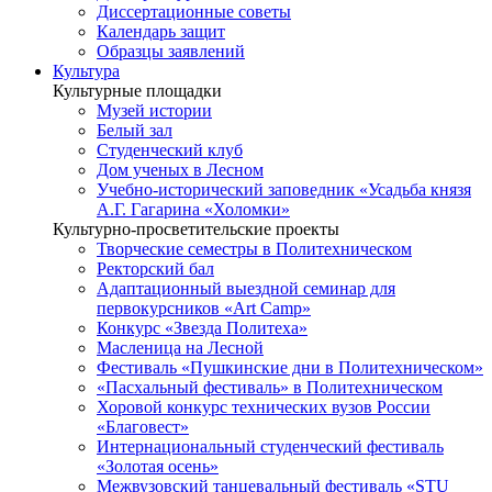
Диссертационные советы
Календарь защит
Образцы заявлений
Культура
Культурные площадки
Музей истории
Белый зал
Студенческий клуб
Дом ученых в Лесном
Учебно-исторический заповедник «Усадьба князя
А.Г. Гагарина «Холомки»
Культурно-просветительские проекты
Творческие семестры в Политехническом
Ректорский бал
Адаптационный выездной семинар для
первокурсников «Art Camp»
Конкурс «Звезда Политеха»
Масленица на Лесной
Фестиваль «Пушкинские дни в Политехническом»
«Пасхальный фестиваль» в Политехническом
Хоровой конкурс технических вузов России
«Благовест»
Интернациональный студенческий фестиваль
«Золотая осень»
Межвузовский танцевальный фестиваль «STU