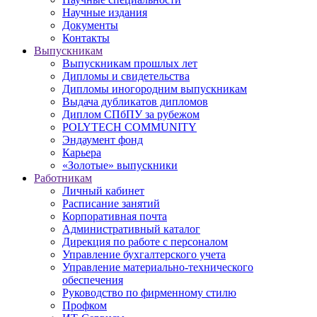
Научные издания
Документы
Контакты
Выпускникам
Выпускникам прошлых лет
Дипломы и свидетельства
Дипломы иногородним выпускникам
Выдача дубликатов дипломов
Диплом СПбПУ за рубежом
POLYTECH COMMUNITY
Эндаумент фонд
Карьера
«Золотые» выпускники
Работникам
Личный кабинет
Расписание занятий
Корпоративная почта
Административный каталог
Дирекция по работе с персоналом
Управление бухгалтерского учета
Управление материально-технического
обеспечения
Руководство по фирменному стилю
Профком