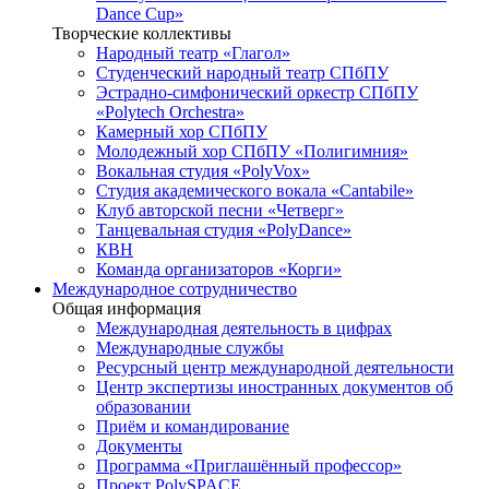
Dance Cup»
Творческие коллективы
Народный театр «Глагол»
Студенческий народный театр СПбПУ
Эстрадно-симфонический оркестр СПбПУ
«Polytech Orchestra»
Камерный хор СПбПУ
Молодежный хор СПбПУ «Полигимния»
Вокальная студия «PolyVox»
Студия академического вокала «Cantabile»
Клуб авторской песни «Четверг»
Танцевальная студия «PolyDance»
КВН
Команда организаторов «Корги»
Международное сотрудничество
Общая информация
Международная деятельность в цифрах
Международные службы
Ресурсный центр международной деятельности
Центр экспертизы иностранных документов об
образовании
Приём и командирование
Документы
Программа «Приглашённый профессор»
Проект PolySPACE