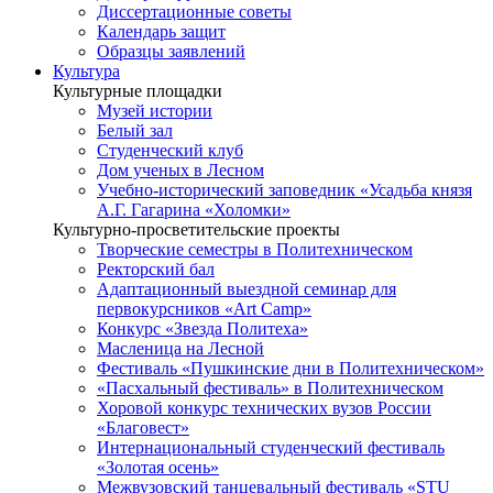
Диссертационные советы
Календарь защит
Образцы заявлений
Культура
Культурные площадки
Музей истории
Белый зал
Студенческий клуб
Дом ученых в Лесном
Учебно-исторический заповедник «Усадьба князя
А.Г. Гагарина «Холомки»
Культурно-просветительские проекты
Творческие семестры в Политехническом
Ректорский бал
Адаптационный выездной семинар для
первокурсников «Art Camp»
Конкурс «Звезда Политеха»
Масленица на Лесной
Фестиваль «Пушкинские дни в Политехническом»
«Пасхальный фестиваль» в Политехническом
Хоровой конкурс технических вузов России
«Благовест»
Интернациональный студенческий фестиваль
«Золотая осень»
Межвузовский танцевальный фестиваль «STU