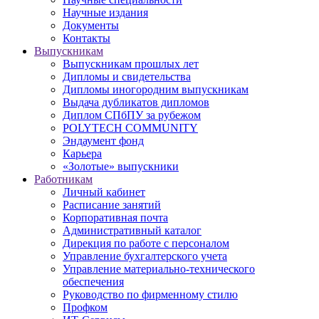
Научные издания
Документы
Контакты
Выпускникам
Выпускникам прошлых лет
Дипломы и свидетельства
Дипломы иногородним выпускникам
Выдача дубликатов дипломов
Диплом СПбПУ за рубежом
POLYTECH COMMUNITY
Эндаумент фонд
Карьера
«Золотые» выпускники
Работникам
Личный кабинет
Расписание занятий
Корпоративная почта
Административный каталог
Дирекция по работе с персоналом
Управление бухгалтерского учета
Управление материально-технического
обеспечения
Руководство по фирменному стилю
Профком