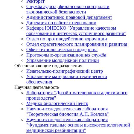
Ректорат
Служба аудита, финансового контроля и
экономической безопасности
Административно-правовой департамент
Дирекция по работе с персоналом
Кафедра ЮНЕСКО "Управление качеством
образования в интересах устойчивого развития"
Отдел по противодействию коррупции
Отдел стратегического планирования и развития
Офис технологического лидерства
Протокольно-организационная служба
Управление молодежной политики
Обеспечивающие подразделения
Издательско-полиграфический центр
Управление материально-технического
обеспечения
Научная деятельность
Лаборатория "Дизайн материалов и аддитивного
производства"
Медико-биологический центр
Научно-исследовательская лаборатория
"Теоретическая биология А.П. Козлова"
Научно-исследовательская лаборатория
"Фундаментальные основы высокотехнологичной
медицинской реабилитации"