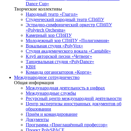
Dance Cup»
Творческие коллективы
Народный театр «Глагол»
Студенческий народный театр СПбПУ
Эстрадно-симфонический оркестр СПбПУ
«Polytech Orchestra»
Камерный хор СПбПУ
Молодежный хор СПбПУ «Полигимния»
Вокальная студия «PolyVox»
Студия академического вокала «Cantabile»
Клуб авторской песни «Четверг»
Танцевальная студия «PolyDance»
КВН
Команда организаторов «Корги»
Международное сотрудничество
Общая информация
Международная деятельность в цифрах
Международные службы
Ресурсный центр международной деятельности
Центр экспертизы иностранных документов об
образовании
Приём и командирование
Документы
Программа «Приглашённый профессор»
Проект PolySPACE