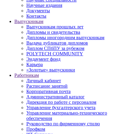
Научные издания
Документы
Контакты
Выпускникам
Выпускникам прошлых лет
Дипломы и свидетельства
Дипломы иногородним выпускникам
Выдача дубликатов дипломов
Диплом СПбПУ за рубежом
POLYTECH COMMUNITY
Эндаумент фонд
Карьера
«Золотые» выпускники
Работникам
Личный кабинет
Расписание занятий
Корпоративная почта
Административный каталог
Дирекция по работе с персоналом
Управление бухгалтерского учета
Управление материально-технического
обеспечения
Руководство по фирменному стилю
Профком