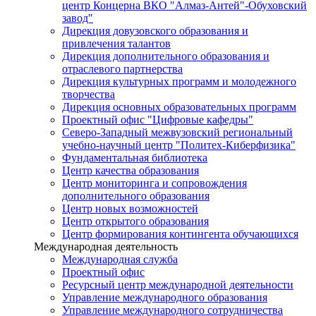
центр Концерна ВКО "Алмаз-Антей"-Обуховский
завод"
Дирекция довузовского образования и
привлечения талантов
Дирекция дополнительного образования и
отраслевого партнерства
Дирекция культурных программ и молодежного
творчества
Дирекция основных образовательных программ
Проектный офис "Цифровые кафедры"
Северо-Западный межвузовский региональный
учебно-научный центр "Политех-Киберфизика"
Фундаментальная библиотека
Центр качества образования
Центр мониторинга и сопровождения
дополнительного образования
Центр новых возможностей
Центр открытого образования
Центр формирования контингента обучающихся
Международная деятельность
Международная служба
Проектный офис
Ресурсный центр международной деятельности
Управление международного образования
Управление международного сотрудничества