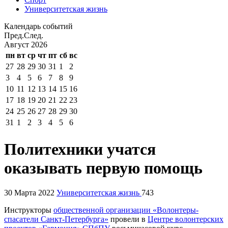
Университетская жизнь
Календарь событий
Пред.
След.
Август
2026
пн
вт
ср
чт
пт
сб
вс
27
28
29
30
31
1
2
3
4
5
6
7
8
9
10
11
12
13
14
15
16
17
18
19
20
21
22
23
24
25
26
27
28
29
30
31
1
2
3
4
5
6
Политехники учатся
оказывать первую помощь
30 Марта 2022
Университетская жизнь
743
Инструкторы
общественной организации «Волонтеры-
спасатели Санкт-Петербурга»
провели в
Центре волонтерских