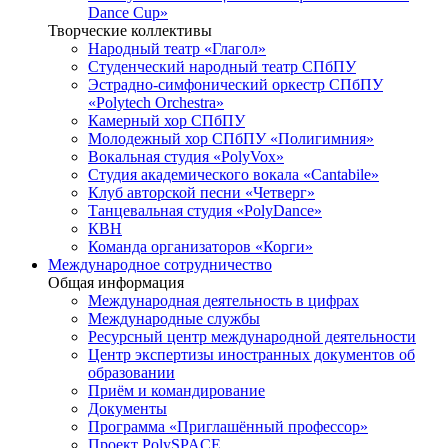
Dance Cup»
Творческие коллективы
Народный театр «Глагол»
Студенческий народный театр СПбПУ
Эстрадно-симфонический оркестр СПбПУ
«Polytech Orchestra»
Камерный хор СПбПУ
Молодежный хор СПбПУ «Полигимния»
Вокальная студия «PolyVox»
Студия академического вокала «Cantabile»
Клуб авторской песни «Четверг»
Танцевальная студия «PolyDance»
КВН
Команда организаторов «Корги»
Международное сотрудничество
Общая информация
Международная деятельность в цифрах
Международные службы
Ресурсный центр международной деятельности
Центр экспертизы иностранных документов об
образовании
Приём и командирование
Документы
Программа «Приглашённый профессор»
Проект PolySPACE