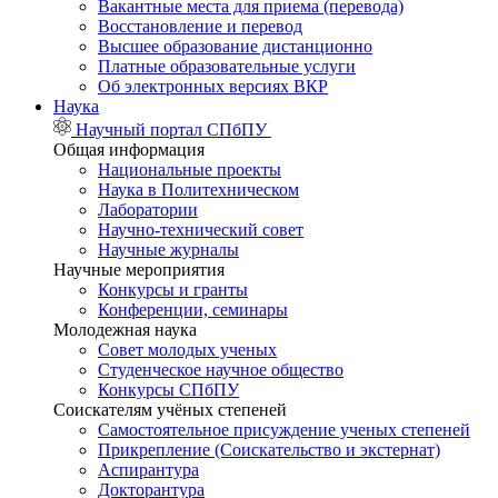
Вакантные места для приема (перевода)
Восстановление и перевод
Высшее образование дистанционно
Платные образовательные услуги
Об электронных версиях ВКР
Наука
Научный портал СПбПУ
Общая информация
Национальные проекты
Наука в Политехническом
Лаборатории
Научно-технический совет
Научные журналы
Научные мероприятия
Конкурсы и гранты
Конференции, семинары
Молодежная наука
Совет молодых ученых
Студенческое научное общество
Конкурсы СПбПУ
Соискателям учёных степеней
Самостоятельное присуждение ученых степеней
Прикрепление (Соискательство и экстернат)
Аспирантура
Докторантура