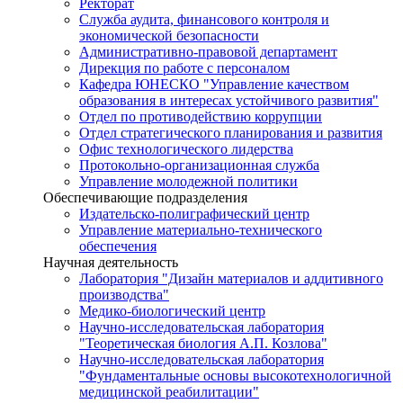
Ректорат
Служба аудита, финансового контроля и
экономической безопасности
Административно-правовой департамент
Дирекция по работе с персоналом
Кафедра ЮНЕСКО "Управление качеством
образования в интересах устойчивого развития"
Отдел по противодействию коррупции
Отдел стратегического планирования и развития
Офис технологического лидерства
Протокольно-организационная служба
Управление молодежной политики
Обеспечивающие подразделения
Издательско-полиграфический центр
Управление материально-технического
обеспечения
Научная деятельность
Лаборатория "Дизайн материалов и аддитивного
производства"
Медико-биологический центр
Научно-исследовательская лаборатория
"Теоретическая биология А.П. Козлова"
Научно-исследовательская лаборатория
"Фундаментальные основы высокотехнологичной
медицинской реабилитации"