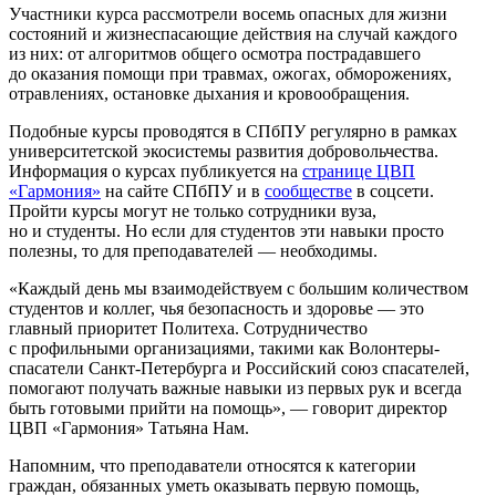
Участники курса рассмотрели восемь опасных для жизни
состояний и жизнеспасающие действия на случай каждого
из них: от алгоритмов общего осмотра пострадавшего
до оказания помощи при травмах, ожогах, обморожениях,
отравлениях, остановке дыхания и кровообращения.
Подобные курсы проводятся в СПбПУ регулярно в рамках
университетской экосистемы развития добровольчества.
Информация о курсах публикуется на
странице ЦВП
«Гармония»
на сайте СПбПУ и в
сообществе
в соцсети.
Пройти курсы могут не только сотрудники вуза,
но и студенты. Но если для студентов эти навыки просто
полезны, то для преподавателей — необходимы.
Каждый день мы взаимодействуем с большим количеством
студентов и коллег, чья безопасность и здоровье — это
главный приоритет Политеха. Сотрудничество
с профильными организациями, такими как Волонтеры-
спасатели Санкт-Петербурга и Российский союз спасателей,
помогают получать важные навыки из первых рук и всегда
быть готовыми прийти на помощь
, — говорит директор
ЦВП «Гармония» Татьяна Нам.
Напомним, что преподаватели относятся к категории
граждан, обязанных уметь оказывать первую помощь,