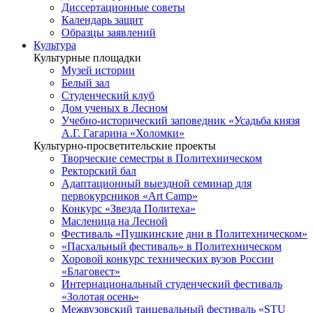
Диссертационные советы
Календарь защит
Образцы заявлений
Культура
Культурные площадки
Музей истории
Белый зал
Студенческий клуб
Дом ученых в Лесном
Учебно-исторический заповедник «Усадьба князя
А.Г. Гагарина «Холомки»
Культурно-просветительские проекты
Творческие семестры в Политехническом
Ректорский бал
Адаптационный выездной семинар для
первокурсников «Art Camp»
Конкурс «Звезда Политеха»
Масленица на Лесной
Фестиваль «Пушкинские дни в Политехническом»
«Пасхальный фестиваль» в Политехническом
Хоровой конкурс технических вузов России
«Благовест»
Интернациональный студенческий фестиваль
«Золотая осень»
Межвузовский танцевальный фестиваль «STU