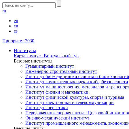
ru
en
cn
es
Приоритет 2030
Институты
Карта кампуса
Виртуальный тур
Базовые институты
Гуманитарный институт
Инженерно-строительный институт
Институт биомедицинских систем и биотехнологи
Институт компьютерных наук и кибербезопасности
Институт машиностроения, материалов и транспор
Институт физики и математики
Институт физической культуры, спорта и туризма
Институт электроники и телекоммуникаций
Институт энергетики
Передовая инженерная школа "Цифровой инжинир
Физико-механический институт
Институт промышленного менеджмента, экономики
Высшие школы