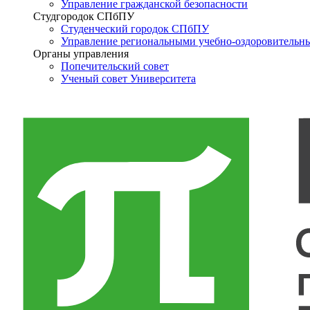
Управление гражданской безопасности
Студгородок СПбПУ
Студенческий городок СПбПУ
Управление региональными учебно-оздоровительн
Органы управления
Попечительский совет
Ученый совет Университета