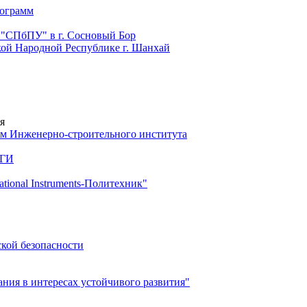
рограмм
 "СПбПУ" в г. Сосновый Бор
й Народной Республике г. Шанхай
я
м Инженерно-строительного института
 ГИ
ional Instruments-Политехник"
ской безопасности
ия в интересах устойчивого развития"