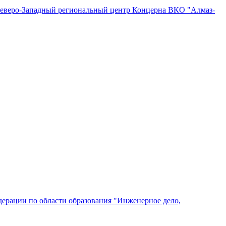
"Северо-Западный региональный центр Концерна ВКО "Алмаз-
ерации по области образования "Инженерное дело,