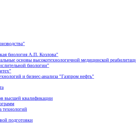
оизводства"
кая биология А.П. Козлова"
тальные основы высокотехнологичной медицинской реабилитац
числительной биологии"
итех"
хнологий и бизнес-анализа "Газпром нефть"
та
ров высшей квалификации
рограмм
а технологий
евой подготовки