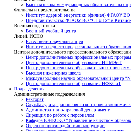
Высшая школа международных образовательных п
Филиалы и представительства
Институт ядерной энергетики (филиал) ФГАОУ ВО
Представительство ФГАОУ ВО "СПбПУ" в Китайско
Военная подготовка
Военный учебный центр
Лицей, ИСПО
Естественно-научный лицей
Институт среднего профессионального образования
Центры дополнительного профессионального образовани
Центр дополнительных профессиональных програм
Центр дополнительного образования ИПМЭиТ
Центр дополнительных образовательных программ
Высшая инженерная школа
Международный научно-образовательный центр "Nat
Центр дополнительного образования ИФКСиТ
Подразделения
Административные подразделения
Ректорат
Служба аудита, финансового контроля и экономиче
Административно-правовой департамент
Дирекция по работе с персоналом
Кафедра ЮНЕСКО "Управление качеством образован
Отдел по противодействию коррупции
Отдел стратегического планирования и развития