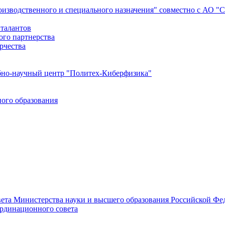
роизводственного и специального назначения" совместно с АО 
 талантов
ого партнерства
рчества
бно-научный центр "Политех-Киберфизика"
ого образования
ета Министерства науки и высшего образования Российской Фед
ординационного совета