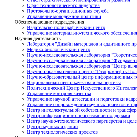
Офис технологического лидерства
Протокольно-организационная служба
Управление молодежной политики
Обеспечивающие подразделения
Издательско-полиграфический центр
Управление материально-технического обеспечения
Научная деятельность
Лаборатория "Дизайн материалов и аддитивного пр
Медико-биологический центр
Научно-исследовательская лаборатория "Теоретичес
Научно-исследовательская лаборатория "Фундамен
Научно-исследовательская лаборатория "Центр вы
Научно-образовательный центр "Газпромнефть-Пол
Научно-образовательный центр информационных те
Национальный центр качества и экспертизы
Политехнический Центр Искусственного Интеллек
Управление контроля качества
Управление научной аттестации и подготовки кад
Управление сопровождения научных проектов и п
Центр интеллектуальной собственности и трансфер
Центр информационно-программной поддержки
Центр научно-технологического партнерства и цел
Центр научных изданий
Центр технологических проектов