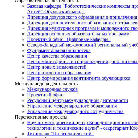
Образовательная деятельность
Базовая кафедра "Робототехнические комплексы п
Антей"-Обуховский завод"
Дирекция довузовского образования и привлечения
Дирекция дополнительного образования и отраслев
Дирекция культурных программ и молодежного тво
Дирекция основных образовательных программ
Проектный офис "Цифровые кафедры"
Северо-Западный межвузовский региональный уче
Фундаментальная библиотека
Центр качества образования
Центр мониторинга и сопровождения дополнительн
Центр новых возможностей
Центр открытого образования
Центр формирования контингента обучающихся
Международная деятельность
Международная служба
Проектный офис
Ресурсный центр международной деятельности
Управление международного образования
Управление международного сотрудничества
Перспективные проекты
Научно-методический центр Координационного сов
технологии и технические науки" - секретариат Ко
Технопарк "Политехнический"