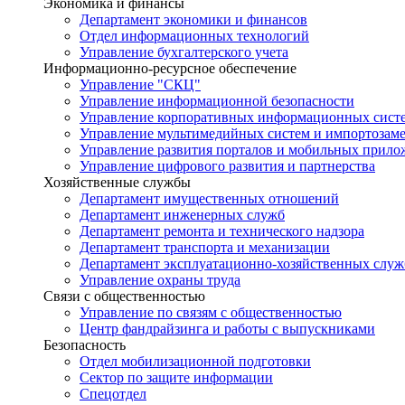
Экономика и финансы
Департамент экономики и финансов
Отдел информационных технологий
Управление бухгалтерского учета
Информационно-ресурсное обеспечение
Управление "СКЦ"
Управление информационной безопасности
Управление корпоративных информационных сист
Управление мультимедийных систем и импортозам
Управление развития порталов и мобильных прил
Управление цифрового развития и партнерства
Хозяйственные службы
Департамент имущественных отношений
Департамент инженерных служб
Департамент ремонта и технического надзора
Департамент транспорта и механизации
Департамент эксплуатационно-хозяйственных служ
Управление охраны труда
Связи с общественностью
Управление по связям с общественностью
Центр фандрайзинга и работы с выпускниками
Безопасность
Отдел мобилизационной подготовки
Сектор по защите информации
Спецотдел