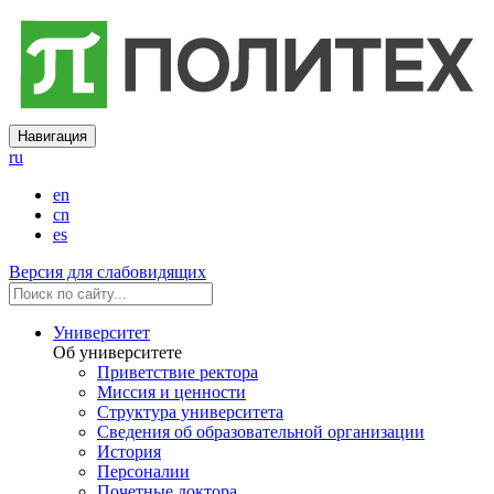
Навигация
ru
en
cn
es
Версия для слабовидящих
Университет
Об университете
Приветствие ректора
Миссия и ценности
Структура университета
Сведения об образовательной организации
История
Персоналии
Почетные доктора