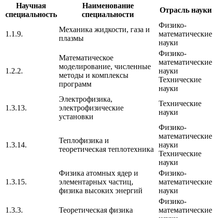
Научная
Наименование
Отрасль науки
специальность
специальности
Физико-
Механика жидкости, газа и
1.1.9.
математические
плазмы
науки
Физико-
Математическое
математические
моделирование, численные
1.2.2.
науки
методы и комплексы
Технические
программ
науки
Электрофизика,
Технические
1.3.13.
электрофизические
науки
установки
Физико-
математические
Теплофизика и
1.3.14.
науки
теоретическая теплотехника
Технические
науки
Физика атомных ядер и
Физико-
1.3.15.
элементарных частиц,
математические
физика высоких энергий
науки
Физико-
1.3.3.
Теоретическая физика
математические