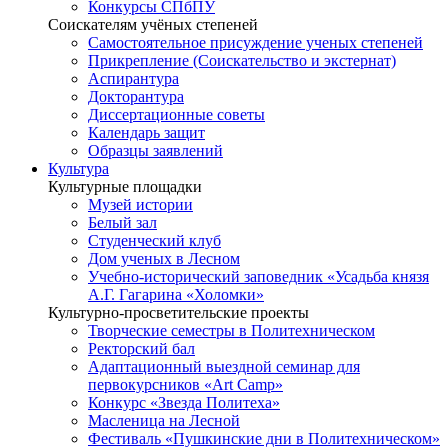
Конкурсы СПбПУ
Соискателям учёных степеней
Самостоятельное присуждение ученых степеней
Прикрепление (Соискательство и экстернат)
Аспирантура
Докторантура
Диссертационные советы
Календарь защит
Образцы заявлений
Культура
Культурные площадки
Музей истории
Белый зал
Студенческий клуб
Дом ученых в Лесном
Учебно-исторический заповедник «Усадьба князя
А.Г. Гагарина «Холомки»
Культурно-просветительские проекты
Творческие семестры в Политехническом
Ректорский бал
Адаптационный выездной семинар для
первокурсников «Art Camp»
Конкурс «Звезда Политеха»
Масленица на Лесной
Фестиваль «Пушкинские дни в Политехническом»