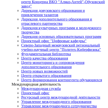
центр Концерна ВКО "Алмаз-Антей"-Обуховский
завод"
Дирекция довузовского образования и
привлечения талантов
Дирекция дополнительного образования и
отраслевого партнерства
Дирекция культурных программ и молодежного
творчества
Дирекция основных образовательных программ
Проектный офис "Цифровые кафедры"
Северо-Западный межвузовский региональный
учебно-научный центр "Политех-Киберфизика"
Фундаментальная библиотека
Центр качества образования
Центр мониторинга и сопровождения
дополнительного образования
Центр новых возможностей
Центр открытого образования
Центр формирования контингента обучающихся
Международная деятельность
Международная служба
Проектный офис
Ресурсный центр международной деятельности
Управление международного образования
Управление международного сотрудничества