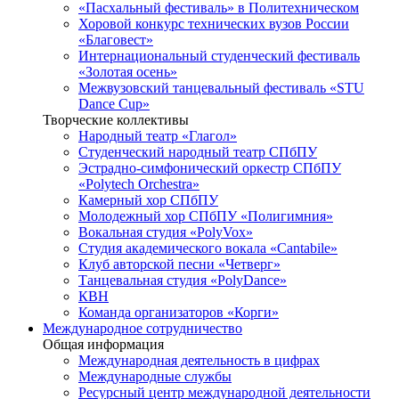
«Пасхальный фестиваль» в Политехническом
Хоровой конкурс технических вузов России
«Благовест»
Интернациональный студенческий фестиваль
«Золотая осень»
Межвузовский танцевальный фестиваль «STU
Dance Cup»
Творческие коллективы
Народный театр «Глагол»
Студенческий народный театр СПбПУ
Эстрадно-симфонический оркестр СПбПУ
«Polytech Orchestra»
Камерный хор СПбПУ
Молодежный хор СПбПУ «Полигимния»
Вокальная студия «PolyVox»
Студия академического вокала «Cantabile»
Клуб авторской песни «Четверг»
Танцевальная студия «PolyDance»
КВН
Команда организаторов «Корги»
Международное сотрудничество
Общая информация
Международная деятельность в цифрах
Международные службы
Ресурсный центр международной деятельности