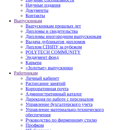
Научные издания
Документы
Контакты
Выпускникам
Выпускникам прошлых лет
Дипломы и свидетельства
Дипломы иногородним выпускникам
Выдача дубликатов дипломов
Диплом СПбПУ за рубежом
POLYTECH COMMUNITY
Эндаумент фонд
Карьера
«Золотые» выпускники
Работникам
Личный кабинет
Расписание занятий
Корпоративная почта
Административный каталог
Дирекция по работе с персоналом
Управление бухгалтерского учета
Управление материально-технического
обеспечения
Руководство по фирменному стилю
Профком