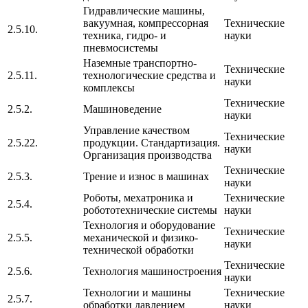
Гидравлические машины,
вакуумная, компрессорная
Технические
2.5.10.
техника, гидро- и
науки
пневмосистемы
Наземные транспортно-
Технические
2.5.11.
технологические средства и
науки
комплексы
Технические
2.5.2.
Машиноведение
науки
Управление качеством
Технические
2.5.22.
продукции. Стандартизация.
науки
Организация производства
Технические
2.5.3.
Трение и износ в машинах
науки
Роботы, мехатроника и
Технические
2.5.4.
робототехнические системы
науки
Технология и оборудование
Технические
2.5.5.
механической и физико-
науки
технической обработки
Технические
2.5.6.
Технология машиностроения
науки
Технологии и машины
Технические
2.5.7.
обработки давлением
науки