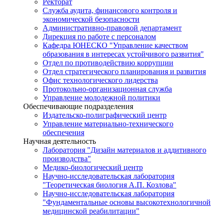
Ректорат
Служба аудита, финансового контроля и
экономической безопасности
Административно-правовой департамент
Дирекция по работе с персоналом
Кафедра ЮНЕСКО "Управление качеством
образования в интересах устойчивого развития"
Отдел по противодействию коррупции
Отдел стратегического планирования и развития
Офис технологического лидерства
Протокольно-организационная служба
Управление молодежной политики
Обеспечивающие подразделения
Издательско-полиграфический центр
Управление материально-технического
обеспечения
Научная деятельность
Лаборатория "Дизайн материалов и аддитивного
производства"
Медико-биологический центр
Научно-исследовательская лаборатория
"Теоретическая биология А.П. Козлова"
Научно-исследовательская лаборатория
"Фундаментальные основы высокотехнологичной
медицинской реабилитации"