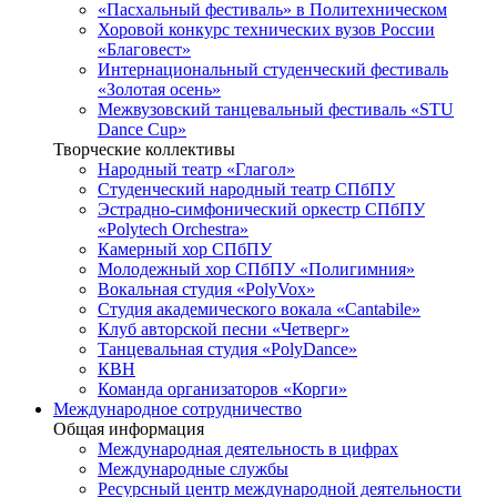
«Пасхальный фестиваль» в Политехническом
Хоровой конкурс технических вузов России
«Благовест»
Интернациональный студенческий фестиваль
«Золотая осень»
Межвузовский танцевальный фестиваль «STU
Dance Cup»
Творческие коллективы
Народный театр «Глагол»
Студенческий народный театр СПбПУ
Эстрадно-симфонический оркестр СПбПУ
«Polytech Orchestra»
Камерный хор СПбПУ
Молодежный хор СПбПУ «Полигимния»
Вокальная студия «PolyVox»
Студия академического вокала «Cantabile»
Клуб авторской песни «Четверг»
Танцевальная студия «PolyDance»
КВН
Команда организаторов «Корги»
Международное сотрудничество
Общая информация
Международная деятельность в цифрах
Международные службы
Ресурсный центр международной деятельности