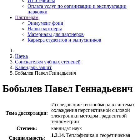
ИТ-Сервисы
Оплата услуг по организации и эксплуатации
парковки
Партнерам
Эндаумент фонд
Наши партнеры
Материалы для партнеров
Карьера студентов и выпускников
Наука
Соискателям учёных степеней
Календарь защит
Бобылев Павел Геннадьевич
Бобылев Павел Геннадьевич
Исследование теплообмена в системах
охлаждения перспективной силовой
Тема диссертации:
электроники методом градиентной
теплометрии
Степень:
кандидат наук
1.3.14.
Теплофизика и теоретическая
Специальность: