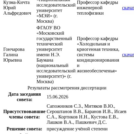
Кузма-Кичта
Профессор кафедры
исследовательский
Юрий
инженерной
скача
университет
Альфредович
теплофизики
«МЭИ» (г.
Москва)
ФГАОУ ВО
«Московский
государственный
Профессор кафедры
технический
«Холодильная и
Гончарова
университет
криогенная техника,
Галина
имени Н.Э.
системы
скача
Юрьевна
Баумана
кондиционирования
(национальный
и
исследовательский
жизнеобеспеченья»
университет)» (г.
Москва)
Результаты рассмотрения диссертации
Дата заседания
15.06.2026
совета:
Сапожников С.З., Митяков В.Ю.,
Присутствовавшие
Сероштанов В.В., Баранов И.В., Исаев
члены совета:
С.А., Кортиков Н.Н., Кустова Е.В.,
Лашков В.А., Пашкевич Д.С.
Решение совета:
присуждение учёной степени