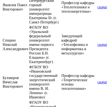
Петербургский
Профессор кафедры
Яковлев Павел
горный
«Теплотехники и
скача
Викторович
университет
теплоэнергетики»
императрицы
Екатерины II» (г.
Санкт-Петербург)
ФГАОУ ВО
«Уральский
федеральный
Заведующий
Спирин
университет
кафедрой
Николай
имени первого
«Теплофизика и
скача
Александрович
Президента
информатика в
России Б.Н.
металлургии»
Ельцина» (г.
Екатеринбург)
ФГБОУ ВО
«Ивановский
государственный
Профессор кафедры
Бухмиров
энергетический
«Теоретические
Вячеслав
скача
университет
основы
Викторович
имени В. И.
теплотехники»
Ленина» (г.
Иваново)
ФГАОУ ВО
«Национальный