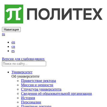
Навигация
ru
en
cn
es
Версия для слабовидящих
Университет
Об университете
Приветствие ректора
Миссия и ценности
Структура университета
Сведения об образовательной организации
История
Персоналии
Почетные доктора