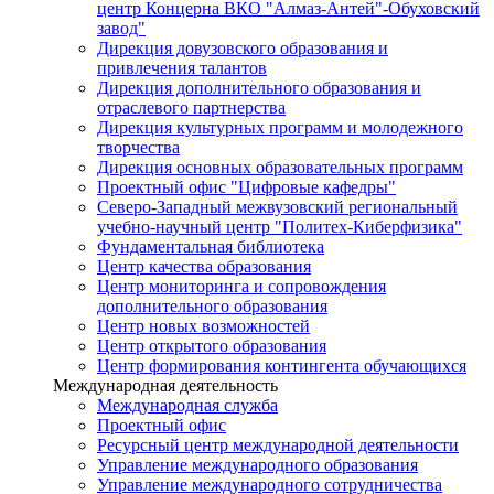
центр Концерна ВКО "Алмаз-Антей"-Обуховский
завод"
Дирекция довузовского образования и
привлечения талантов
Дирекция дополнительного образования и
отраслевого партнерства
Дирекция культурных программ и молодежного
творчества
Дирекция основных образовательных программ
Проектный офис "Цифровые кафедры"
Северо-Западный межвузовский региональный
учебно-научный центр "Политех-Киберфизика"
Фундаментальная библиотека
Центр качества образования
Центр мониторинга и сопровождения
дополнительного образования
Центр новых возможностей
Центр открытого образования
Центр формирования контингента обучающихся
Международная деятельность
Международная служба
Проектный офис
Ресурсный центр международной деятельности
Управление международного образования
Управление международного сотрудничества