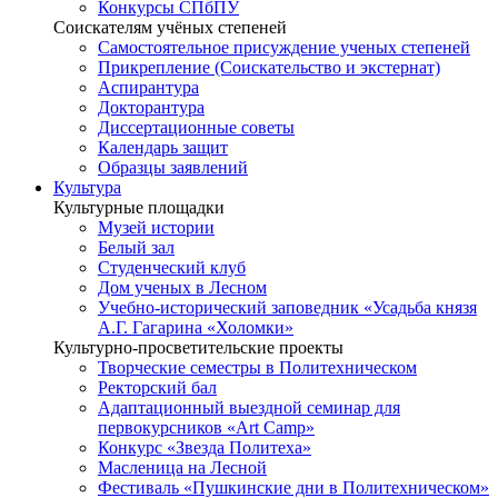
Конкурсы СПбПУ
Соискателям учёных степеней
Самостоятельное присуждение ученых степеней
Прикрепление (Соискательство и экстернат)
Аспирантура
Докторантура
Диссертационные советы
Календарь защит
Образцы заявлений
Культура
Культурные площадки
Музей истории
Белый зал
Студенческий клуб
Дом ученых в Лесном
Учебно-исторический заповедник «Усадьба князя
А.Г. Гагарина «Холомки»
Культурно-просветительские проекты
Творческие семестры в Политехническом
Ректорский бал
Адаптационный выездной семинар для
первокурсников «Art Camp»
Конкурс «Звезда Политеха»
Масленица на Лесной
Фестиваль «Пушкинские дни в Политехническом»