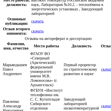
Место работы,
высоких температур Российской академии
должность:
наук, Лаборатория №10.2. - теплообмена в
энергетических установках , Заведующий
лабораторией
Основные
скачать
публикации:
Отзыв второго
скачать
оппонента:
Отзывы на автореферат и диссертацию
Фамилия,
Место работы
Должность
Отзы
имя, отчество
ФГАОУ ВО
«Северный
(Арктический)
Марьяндышев
Первый проректор
федеральный
Павел
по стратегическому
скача
университет
Андреевич
развитию и науке
имени М.В.
Ломоносова» (г.
Архангельск)
ФГБУН «Институт
теплофизики им.
С. С. Кутателадзе
Заведующий
Павленко
Сибирского
лабораторией
Александр
скача
отделения
низкотемпературной
Николаевич