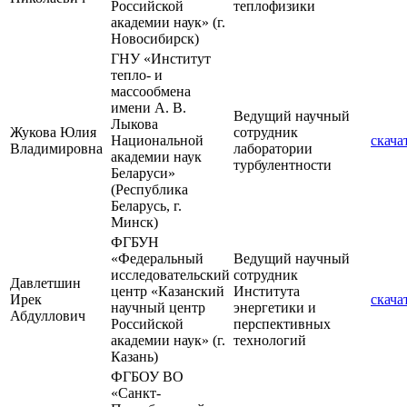
Российской
теплофизики
академии наук» (г.
Новосибирск)
ГНУ «Институт
тепло- и
массообмена
имени А. В.
Ведущий научный
Лыкова
Жукова Юлия
сотрудник
Национальной
скача
Владимировна
лаборатории
академии наук
турбулентности
Беларуси»
(Республика
Беларусь, г.
Минск)
ФГБУН
«Федеральный
Ведущий научный
исследовательский
сотрудник
Давлетшин
центр «Казанский
Института
Ирек
скача
научный центр
энергетики и
Абдуллович
Российской
перспективных
академии наук» (г.
технологий
Казань)
ФГБОУ ВО
«Санкт-