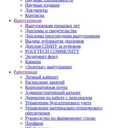
Научные издания
Документы
Контакты
Выпускникам
Выпускникам прошлых лет
Дипломы и свидетельства
Дипломы иногородним выпускникам
Выдача дубликатов дипломов
Диплом СПбПУ за рубежом
POLYTECH COMMUNITY
Эндаумент фонд
Карьера
«Золотые» выпускники
Работникам
Личный кабинет
Расписание занятий
Корпоративная почта
Административный каталог
Дирекция по работе с персоналом
Управление бухгалтерского учета
Управление материально-технического
обеспечения
Руководство по фирменному стилю
Профком