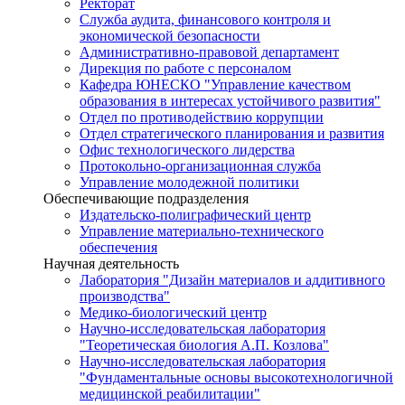
Ректорат
Служба аудита, финансового контроля и
экономической безопасности
Административно-правовой департамент
Дирекция по работе с персоналом
Кафедра ЮНЕСКО "Управление качеством
образования в интересах устойчивого развития"
Отдел по противодействию коррупции
Отдел стратегического планирования и развития
Офис технологического лидерства
Протокольно-организационная служба
Управление молодежной политики
Обеспечивающие подразделения
Издательско-полиграфический центр
Управление материально-технического
обеспечения
Научная деятельность
Лаборатория "Дизайн материалов и аддитивного
производства"
Медико-биологический центр
Научно-исследовательская лаборатория
"Теоретическая биология А.П. Козлова"
Научно-исследовательская лаборатория
"Фундаментальные основы высокотехнологичной
медицинской реабилитации"