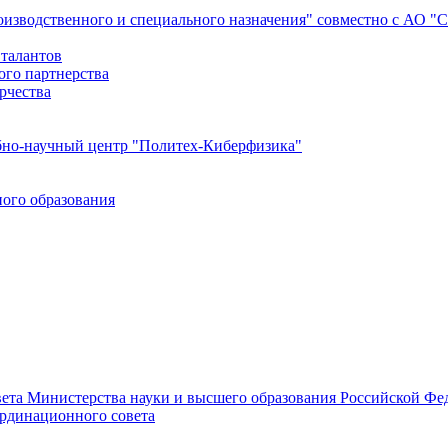
роизводственного и специального назначения" совместно с АО 
 талантов
ого партнерства
рчества
бно-научный центр "Политех-Киберфизика"
ого образования
ета Министерства науки и высшего образования Российской Фед
ординационного совета