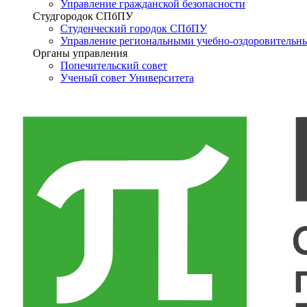
Управление гражданской безопасности
Студгородок СПбПУ
Студенческий городок СПбПУ
Управление региональными учебно-оздоровительн
Органы управления
Попечительский совет
Ученый совет Университета