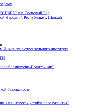
рограмм
 "СПбПУ" в г. Сосновый Бор
й Народной Республике г. Шанхай
я
м Инженерно-строительного института
 ГИ
ional Instruments-Политехник"
ской безопасности
ия в интересах устойчивого развития"