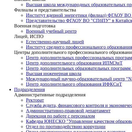
Высшая школа международных образовательных п
Филиалы и представительства
Институт ядерной энергетики (филиал) ФГАОУ ВО
Представительство ФГАОУ ВО "СПбПУ" в Китайско
Военная подготовка
Военный учебный центр
Лицей, ИСПО
Естественно-научный лицей
Институт среднего профессионального образования
Центры дополнительного профессионального образовани
Центр дополнительных профессиональных програм
Центр дополнительного образования ИПМЭиТ
Центр дополнительных образовательных программ
Высшая инженерная школа
Международный научно-образовательный центр "Nat
Центр дополнительного образования ИФКСиТ
Подразделения
Административные подразделения
Ректорат
Служба аудита, финансового контроля и экономиче
Административно-правовой департамент
Дирекция по работе с персоналом
Кафедра ЮНЕСКО "Управление качеством образован
Отдел по противодействию коррупции
Отдел стратегического планирования и развития