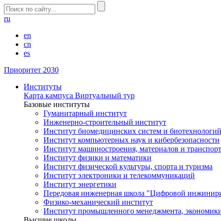
ru
en
cn
es
Приоритет 2030
Институты
Карта кампуса
Виртуальный тур
Базовые институты
Гуманитарный институт
Инженерно-строительный институт
Институт биомедицинских систем и биотехнологи
Институт компьютерных наук и кибербезопасности
Институт машиностроения, материалов и транспор
Институт физики и математики
Институт физической культуры, спорта и туризма
Институт электроники и телекоммуникаций
Институт энергетики
Передовая инженерная школа "Цифровой инжинир
Физико-механический институт
Институт промышленного менеджмента, экономики
Высшие школы