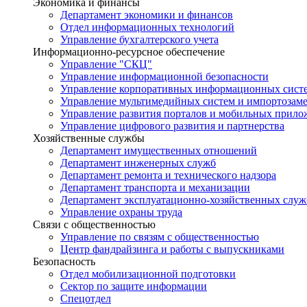
Экономика и финансы
Департамент экономики и финансов
Отдел информационных технологий
Управление бухгалтерского учета
Информационно-ресурсное обеспечение
Управление "СКЦ"
Управление информационной безопасности
Управление корпоративных информационных сист
Управление мультимедийных систем и импортозам
Управление развития порталов и мобильных прил
Управление цифрового развития и партнерства
Хозяйственные службы
Департамент имущественных отношений
Департамент инженерных служб
Департамент ремонта и технического надзора
Департамент транспорта и механизации
Департамент эксплуатационно-хозяйственных служ
Управление охраны труда
Связи с общественностью
Управление по связям с общественностью
Центр фандрайзинга и работы с выпускниками
Безопасность
Отдел мобилизационной подготовки
Сектор по защите информации
Спецотдел