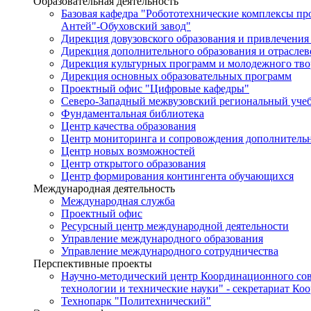
Образовательная деятельность
Базовая кафедра "Робототехнические комплексы п
Антей"-Обуховский завод"
Дирекция довузовского образования и привлечения
Дирекция дополнительного образования и отраслев
Дирекция культурных программ и молодежного тво
Дирекция основных образовательных программ
Проектный офис "Цифровые кафедры"
Северо-Западный межвузовский региональный уче
Фундаментальная библиотека
Центр качества образования
Центр мониторинга и сопровождения дополнительн
Центр новых возможностей
Центр открытого образования
Центр формирования контингента обучающихся
Международная деятельность
Международная служба
Проектный офис
Ресурсный центр международной деятельности
Управление международного образования
Управление международного сотрудничества
Перспективные проекты
Научно-методический центр Координационного сов
технологии и технические науки" - секретариат Ко
Технопарк "Политехнический"