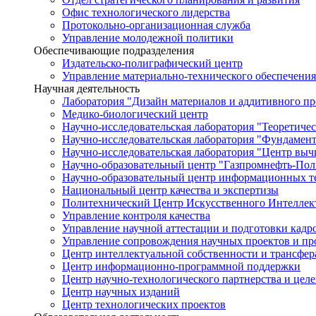
Офис технологического лидерства
Протокольно-организационная служба
Управление молодежной политики
Обеспечивающие подразделения
Издательско-полиграфический центр
Управление материально-технического обеспечения
Научная деятельность
Лаборатория "Дизайн материалов и аддитивного пр
Медико-биологический центр
Научно-исследовательская лаборатория "Теоретичес
Научно-исследовательская лаборатория "Фундамен
Научно-исследовательская лаборатория "Центр вы
Научно-образовательный центр "Газпромнефть-Пол
Научно-образовательный центр информационных те
Национальный центр качества и экспертизы
Политехнический Центр Искусственного Интеллек
Управление контроля качества
Управление научной аттестации и подготовки кад
Управление сопровождения научных проектов и п
Центр интеллектуальной собственности и трансфер
Центр информационно-программной поддержки
Центр научно-технологического партнерства и цел
Центр научных изданий
Центр технологических проектов