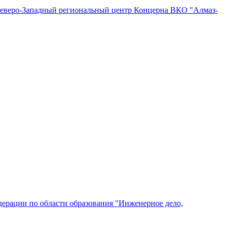
"Северо-Западный региональный центр Концерна ВКО "Алмаз-
ерации по области образования "Инженерное дело,