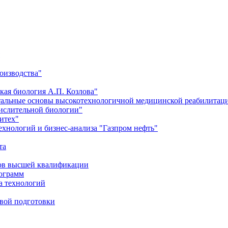
оизводства"
кая биология А.П. Козлова"
тальные основы высокотехнологичной медицинской реабилитац
числительной биологии"
итех"
хнологий и бизнес-анализа "Газпром нефть"
та
ров высшей квалификации
рограмм
а технологий
евой подготовки