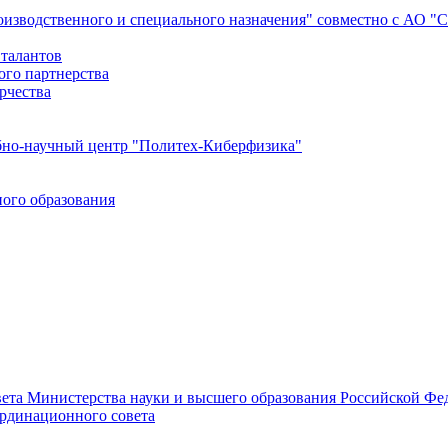
роизводственного и специального назначения" совместно с АО 
 талантов
ого партнерства
рчества
бно-научный центр "Политех-Киберфизика"
ого образования
ета Министерства науки и высшего образования Российской Фед
ординационного совета