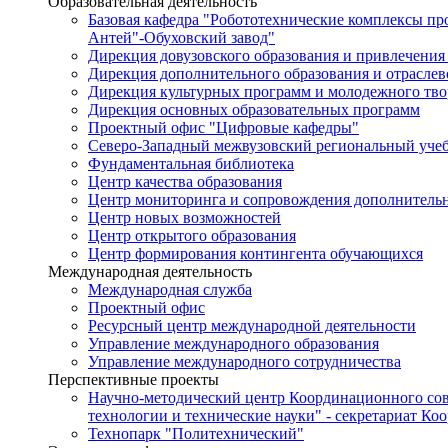
Образовательная деятельность
Базовая кафедра "Робототехнические комплексы п
Антей"-Обуховский завод"
Дирекция довузовского образования и привлечения
Дирекция дополнительного образования и отраслев
Дирекция культурных программ и молодежного тво
Дирекция основных образовательных программ
Проектный офис "Цифровые кафедры"
Северо-Западный межвузовский региональный уче
Фундаментальная библиотека
Центр качества образования
Центр мониторинга и сопровождения дополнительн
Центр новых возможностей
Центр открытого образования
Центр формирования контингента обучающихся
Международная деятельность
Международная служба
Проектный офис
Ресурсный центр международной деятельности
Управление международного образования
Управление международного сотрудничества
Перспективные проекты
Научно-методический центр Координационного сов
технологии и технические науки" - секретариат Ко
Технопарк "Политехнический"