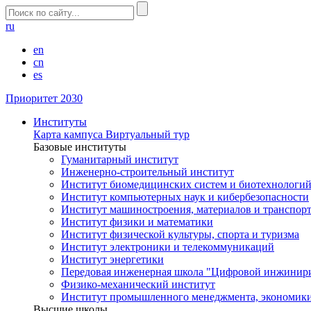
ru
en
cn
es
Приоритет 2030
Институты
Карта кампуса
Виртуальный тур
Базовые институты
Гуманитарный институт
Инженерно-строительный институт
Институт биомедицинских систем и биотехнологи
Институт компьютерных наук и кибербезопасности
Институт машиностроения, материалов и транспор
Институт физики и математики
Институт физической культуры, спорта и туризма
Институт электроники и телекоммуникаций
Институт энергетики
Передовая инженерная школа "Цифровой инжинир
Физико-механический институт
Институт промышленного менеджмента, экономики
Высшие школы