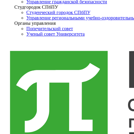
Управление гражданской безопасности
Студгородок СПбПУ
Студенческий городок СПбПУ
Управление региональными учебно-оздоровительн
Органы управления
Попечительский совет
Ученый совет Университета