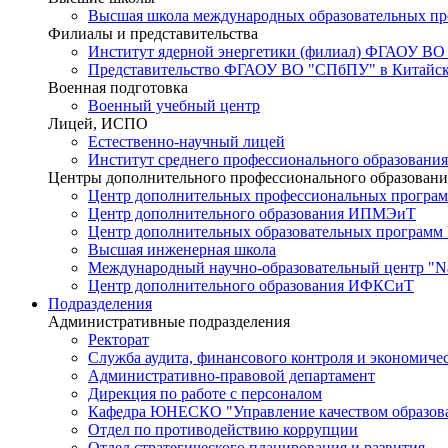
Высшая школа международных образовательных п
Филиалы и представительства
Институт ядерной энергетики (филиал) ФГАОУ ВО
Представительство ФГАОУ ВО "СПбПУ" в Китайско
Военная подготовка
Военный учебный центр
Лицей, ИСПО
Естественно-научный лицей
Институт среднего профессионального образования
Центры дополнительного профессионального образовани
Центр дополнительных профессиональных програм
Центр дополнительного образования ИПМЭиТ
Центр дополнительных образовательных программ
Высшая инженерная школа
Международный научно-образовательный центр "Nat
Центр дополнительного образования ИФКСиТ
Подразделения
Административные подразделения
Ректорат
Служба аудита, финансового контроля и экономиче
Административно-правовой департамент
Дирекция по работе с персоналом
Кафедра ЮНЕСКО "Управление качеством образован
Отдел по противодействию коррупции
Отдел стратегического планирования и развития