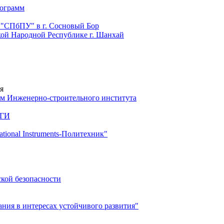
рограмм
 "СПбПУ" в г. Сосновый Бор
й Народной Республике г. Шанхай
я
м Инженерно-строительного института
 ГИ
ional Instruments-Политехник"
ской безопасности
ия в интересах устойчивого развития"