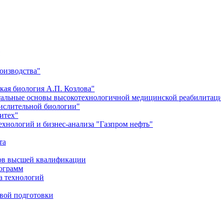
оизводства"
кая биология А.П. Козлова"
тальные основы высокотехнологичной медицинской реабилитац
числительной биологии"
итех"
хнологий и бизнес-анализа "Газпром нефть"
та
ров высшей квалификации
рограмм
а технологий
евой подготовки