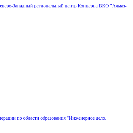
"Северо-Западный региональный центр Концерна ВКО "Алмаз-
ерации по области образования "Инженерное дело,