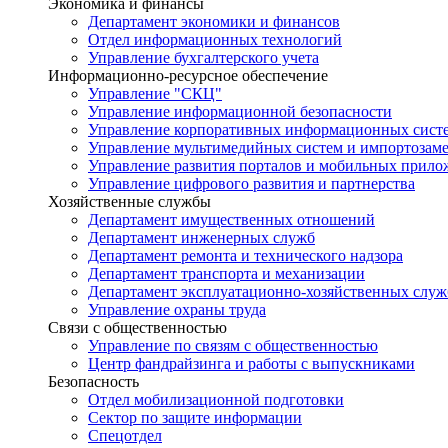
Экономика и финансы
Департамент экономики и финансов
Отдел информационных технологий
Управление бухгалтерского учета
Информационно-ресурсное обеспечение
Управление "СКЦ"
Управление информационной безопасности
Управление корпоративных информационных сист
Управление мультимедийных систем и импортозам
Управление развития порталов и мобильных прил
Управление цифрового развития и партнерства
Хозяйственные службы
Департамент имущественных отношений
Департамент инженерных служб
Департамент ремонта и технического надзора
Департамент транспорта и механизации
Департамент эксплуатационно-хозяйственных служ
Управление охраны труда
Связи с общественностью
Управление по связям с общественностью
Центр фандрайзинга и работы с выпускниками
Безопасность
Отдел мобилизационной подготовки
Сектор по защите информации
Спецотдел