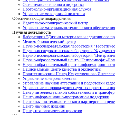
Офис технологического лидерства
Протокольно-организационная служба
Управление молодежной политики
Обеспечивающие подразделения
Издательско-полиграфический центр
Управление материально-технического обеспечения
Научная деятельность
Лаборатория "Дизайн материалов и аддитивного пр
Медико-биологический центр
Научно-исследовательская лаборатория "Теоретичес
Научно-исследовательская лаборатория "Фундамен
Научно-исследовательская лаборатория "Центр вы
Научно-образовательный центр "Газпромнефть-Пол
Научно-образовательный центр информационных те
Национальный центр качества и экспертизы
Политехнический Центр Искусственного Интеллек
Управление контроля качества
Управление научной аттестации и подготовки кад
Управление сопровождения научных проектов и п
Центр интеллектуальной собственности и трансфер
Центр информационно-программной поддержки
Центр научно-технологического партнерства и цел
Центр научных изданий
Центр технологических проектов