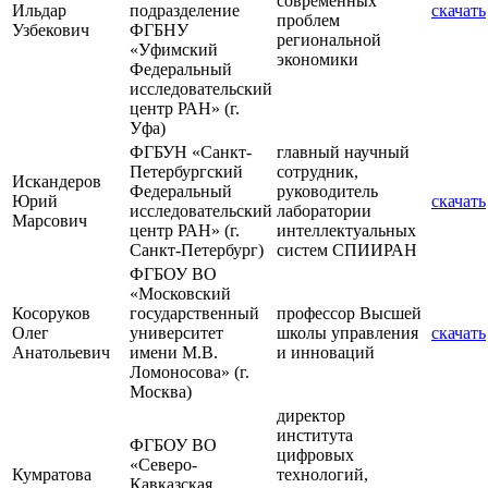
современных
Ильдар
подразделение
скачать
проблем
Узбекович
ФГБНУ
региональной
«Уфимский
экономики
Федеральный
исследовательский
центр РАН» (г.
Уфа)
ФГБУН «Санкт-
главный научный
Петербургский
сотрудник,
Искандеров
Федеральный
руководитель
Юрий
скачать
исследовательский
лаборатории
Марсович
центр РАН» (г.
интеллектуальных
Санкт-Петербург)
систем СПИИРАН
ФГБОУ ВО
«Московский
Косоруков
государственный
профессор Высшей
Олег
университет
школы управления
скачать
Анатольевич
имени М.В.
и инноваций
Ломоносова» (г.
Москва)
директор
института
ФГБОУ ВО
цифровых
«Северо-
Кумратова
технологий,
Кавказская