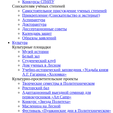
Конкурсы СПбПУ
Соискателям учёных степеней
Самостоятельное присуждение ученых степеней
Прикрепление (Соискательство и экстернат)
Аспирантура
Докторантура
Диссертационные советы
Календарь защит
Образцы заявлений
Культура
Культурные площадки
Музей истории
Белый зал
Студенческий клуб
Дом ученых в Лесном
Учебно-исторический заповедник «Усадьба князя
А.Г. Гагарина «Холомки»
Культурно-просветительские проекты
Творческие семестры в Политехническом
Ректорский бал
Адаптационный выездной семинар для
первокурсников «Art Camp»
Конкурс «Звезда Политеха»
Масленица на Лесной
Фестиваль «Пушкинские дни в Политехническом»