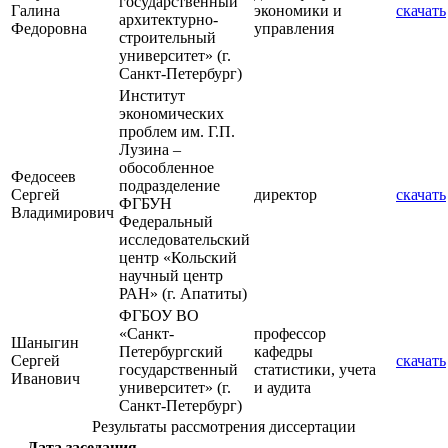
государственный
Галина
экономики и
скачать
архитектурно-
Федоровна
управления
строительный
университет» (г.
Санкт-Петербург)
Институт
экономических
проблем им. Г.П.
Лузина –
обособленное
Федосеев
подразделение
Сергей
директор
скачать
ФГБУН
Владимирович
Федеральный
исследовательский
центр «Кольский
научный центр
РАН» (г. Апатиты)
ФГБОУ ВО
«Санкт-
профессор
Шаныгин
Петербургский
кафедры
Сергей
скачать
государственный
статистики, учета
Иванович
университет» (г.
и аудита
Санкт-Петербург)
Результаты рассмотрения диссертации
Дата заседания