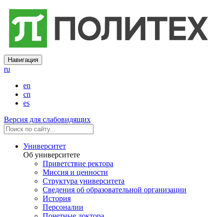
Навигация
ru
en
cn
es
Версия для слабовидящих
Университет
Об университете
Приветствие ректора
Миссия и ценности
Структура университета
Сведения об образовательной организации
История
Персоналии
Почетные доктора