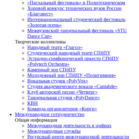
«Пасхальный фестиваль» в Политехническом
Хоровой конкурс технических вузов России
«Благовест»
Интернациональный студенческий фестиваль
«Золотая осень»
Межвузовский танцевальный фестиваль «STU
Dance Cup»
Творческие коллективы
Народный театр «Глагол»
Студенческий народный театр СПбПУ
Эстрадно-симфонический оркестр СПбПУ
«Polytech Orchestra»
Камерный хор СПбПУ
Молодежный хор СПбПУ «Полигимния»
Вокальная студия «PolyVox»
Студия академического вокала «Cantabile»
Клуб авторской песни «Четверг»
Танцевальная студия «PolyDance»
КВН
Команда организаторов «Корги»
Международное сотрудничество
Общая информация
Международная деятельность в цифрах
Международные службы
Ресурсный центр международной деятельности