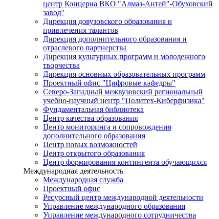
центр Концерна ВКО "Алмаз-Антей"-Обуховский
завод"
Дирекция довузовского образования и
привлечения талантов
Дирекция дополнительного образования и
отраслевого партнерства
Дирекция культурных программ и молодежного
творчества
Дирекция основных образовательных программ
Проектный офис "Цифровые кафедры"
Северо-Западный межвузовский региональный
учебно-научный центр "Политех-Киберфизика"
Фундаментальная библиотека
Центр качества образования
Центр мониторинга и сопровождения
дополнительного образования
Центр новых возможностей
Центр открытого образования
Центр формирования контингента обучающихся
Международная деятельность
Международная служба
Проектный офис
Ресурсный центр международной деятельности
Управление международного образования
Управление международного сотрудничества