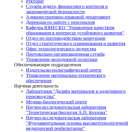
Ректорат
Служба аудита, финансового контроля и
экономической безопасности
Административно-правовой департамент
Дирекция по работе с персоналом
Кафедра ЮНЕСКО "Управление качеством
образования в интересах устойчивого развития"
Отдел по противодействию коррупции
Отдел стратегического планирования и развития
Офис технологического лидерства
Протокольно-организационная служба
Управление молодежной политики
Обеспечивающие подразделения
Издательско-полиграфический центр
Управление материально-технического
обеспечения
Научная деятельность
Лаборатория "Дизайн материалов и аддитивного
производства"
Медико-биологический центр
Научно-исследовательская лаборатория
"Теоретическая биология А.П. Козлова"
Научно-исследовательская лаборатория
"Фундаментальные основы высокотехнологичной
медицинской реабилитации"