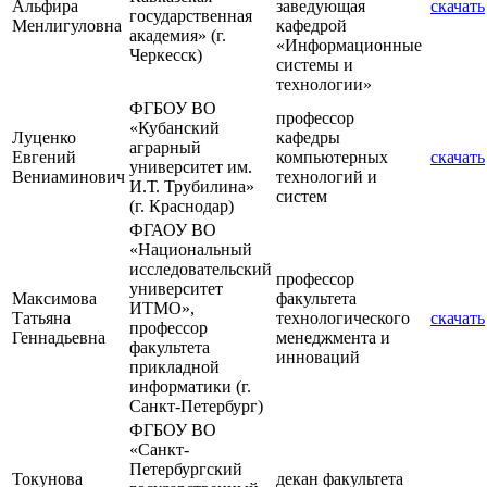
Альфира
заведующая
скачать
государственная
Менлигуловна
кафедрой
академия» (г.
«Информационные
Черкесск)
системы и
технологии»
ФГБОУ ВО
профессор
«Кубанский
Луценко
кафедры
аграрный
Евгений
компьютерных
скачать
университет им.
Вениаминович
технологий и
И.Т. Трубилина»
систем
(г. Краснодар)
ФГАОУ ВО
«Национальный
исследовательский
профессор
университет
Максимова
факультета
ИТМО»,
Татьяна
технологического
скачать
профессор
Геннадьевна
менеджмента и
факультета
инноваций
прикладной
информатики (г.
Санкт-Петербург)
ФГБОУ ВО
«Санкт-
Петербургский
Токунова
декан факультета