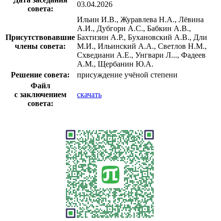
03.04.2026
совета:
Ильин И.В., Журавлева Н.А., Лёвина
А.И., Дубгорн А.С., Бабкин А.В.,
Присутствовавшие
Бахтизин А.Р., Бухановский А.В., Дли
члены совета:
М.И., Ильинский А.А., Светлов Н.М.,
Схведиани А.Е., Унгвари Л..., Фадеев
А.М., Щербанин Ю.А.
Решение совета:
присуждение учёной степени
Файл
с заключением
скачать
совета: