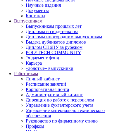
Научные издания
Документы
Контакты
Выпускникам
Выпускникам прошлых лет
Дипломы и свидетельства
Дипломы иногородним выпускникам
Выдача дубликатов дипломов
Диплом СПбПУ за рубежом
POLYTECH COMMUNITY
Эндаумент фонд
Карьера
«Золотые» выпускники
Работникам
Личный кабинет
Расписание занятий
Корпоративная почта
Административный каталог
Дирекция по работе с персоналом
Управление бухгалтерского учета
Управление материально-технического
обеспечения
Руководство по фирменному стилю
Профком