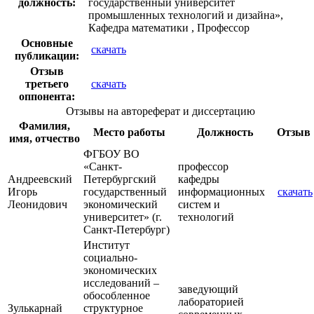
должность:
государственный университет
промышленных технологий и дизайна»,
Кафедра математики , Профессор
Основные
скачать
публикации:
Отзыв
третьего
скачать
оппонента:
Отзывы на автореферат и диссертацию
Фамилия,
Место работы
Должность
Отзыв
имя, отчество
ФГБОУ ВО
«Санкт-
профессор
Андреевский
Петербургский
кафедры
Игорь
государственный
информационных
скачать
Леонидович
экономический
систем и
университет» (г.
технологий
Санкт-Петербург)
Институт
социально-
экономических
исследований –
заведующий
обособленное
лабораторией
Зулькарнай
структурное