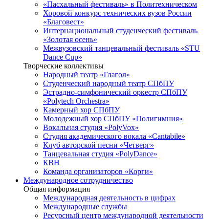
«Пасхальный фестиваль» в Политехническом
Хоровой конкурс технических вузов России
«Благовест»
Интернациональный студенческий фестиваль
«Золотая осень»
Межвузовский танцевальный фестиваль «STU
Dance Cup»
Творческие коллективы
Народный театр «Глагол»
Студенческий народный театр СПбПУ
Эстрадно-симфонический оркестр СПбПУ
«Polytech Orchestra»
Камерный хор СПбПУ
Молодежный хор СПбПУ «Полигимния»
Вокальная студия «PolyVox»
Студия академического вокала «Cantabile»
Клуб авторской песни «Четверг»
Танцевальная студия «PolyDance»
КВН
Команда организаторов «Корги»
Международное сотрудничество
Общая информация
Международная деятельность в цифрах
Международные службы
Ресурсный центр международной деятельности