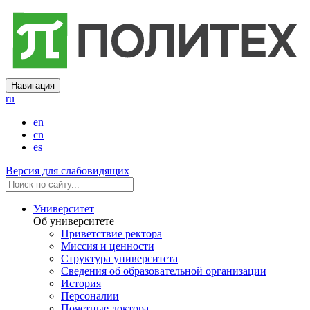
Навигация
ru
en
cn
es
Версия для слабовидящих
Университет
Об университете
Приветствие ректора
Миссия и ценности
Структура университета
Сведения об образовательной организации
История
Персоналии
Почетные доктора