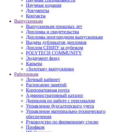
Научные издания
Документы
Контакты
Выпускникам
Выпускникам прошлых лет
Дипломы и свидетельства
Дипломы иногородним выпускникам
Выдача дубликатов дипломов
Диплом СПбПУ за рубежом
POLYTECH COMMUNITY
Эндаумент фонд
Карьера
«Золотые» выпускники
Работникам
Личный кабинет
Расписание занятий
Корпоративная почта
Административный каталог
Дирекция по работе с персоналом
Управление бухгалтерского учета
Управление материально-технического
обеспечения
Руководство по фирменному стилю
Профком