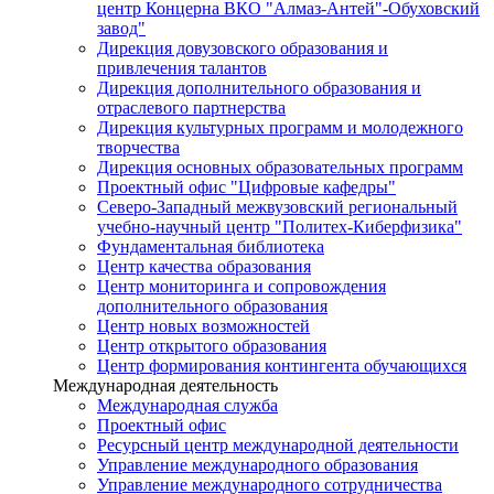
центр Концерна ВКО "Алмаз-Антей"-Обуховский
завод"
Дирекция довузовского образования и
привлечения талантов
Дирекция дополнительного образования и
отраслевого партнерства
Дирекция культурных программ и молодежного
творчества
Дирекция основных образовательных программ
Проектный офис "Цифровые кафедры"
Северо-Западный межвузовский региональный
учебно-научный центр "Политех-Киберфизика"
Фундаментальная библиотека
Центр качества образования
Центр мониторинга и сопровождения
дополнительного образования
Центр новых возможностей
Центр открытого образования
Центр формирования контингента обучающихся
Международная деятельность
Международная служба
Проектный офис
Ресурсный центр международной деятельности
Управление международного образования
Управление международного сотрудничества