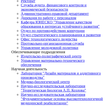
Ректорат
Служба аудита, финансового контроля и
экономической безопасности
Административно-правовой департамент
Дирекция по работе с персоналом
Кафедра ЮНЕСКО "Управление качеством
образования в интересах устойчивого развития"
Отдел по противодействию коррупции
Отдел стратегического планирования и развития
Офис технологического лидерства
Протокольно-организационная служба
Управление молодежной политики
Обеспечивающие подразделения
Издательско-полиграфический центр
Управление материально-технического
обеспечения
Научная деятельность
Лаборатория "Дизайн материалов и аддитивного
производства"
Медико-биологический центр
Научно-исследовательская лаборатория
"Теоретическая биология А.П. Козлова"
Научно-исследовательская лаборатория
"Фундаментальные основы высокотехнологичной
медицинской реабилитации"