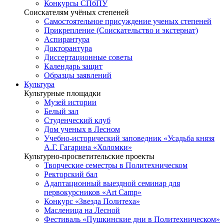
Конкурсы СПбПУ
Соискателям учёных степеней
Самостоятельное присуждение ученых степеней
Прикрепление (Соискательство и экстернат)
Аспирантура
Докторантура
Диссертационные советы
Календарь защит
Образцы заявлений
Культура
Культурные площадки
Музей истории
Белый зал
Студенческий клуб
Дом ученых в Лесном
Учебно-исторический заповедник «Усадьба князя
А.Г. Гагарина «Холомки»
Культурно-просветительские проекты
Творческие семестры в Политехническом
Ректорский бал
Адаптационный выездной семинар для
первокурсников «Art Camp»
Конкурс «Звезда Политеха»
Масленица на Лесной
Фестиваль «Пушкинские дни в Политехническом»