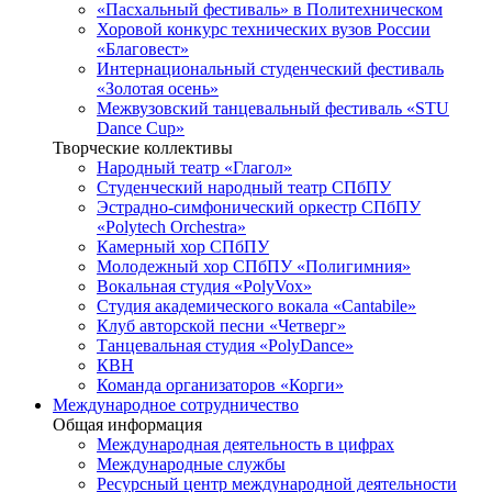
«Пасхальный фестиваль» в Политехническом
Хоровой конкурс технических вузов России
«Благовест»
Интернациональный студенческий фестиваль
«Золотая осень»
Межвузовский танцевальный фестиваль «STU
Dance Cup»
Творческие коллективы
Народный театр «Глагол»
Студенческий народный театр СПбПУ
Эстрадно-симфонический оркестр СПбПУ
«Polytech Orchestra»
Камерный хор СПбПУ
Молодежный хор СПбПУ «Полигимния»
Вокальная студия «PolyVox»
Студия академического вокала «Cantabile»
Клуб авторской песни «Четверг»
Танцевальная студия «PolyDance»
КВН
Команда организаторов «Корги»
Международное сотрудничество
Общая информация
Международная деятельность в цифрах
Международные службы
Ресурсный центр международной деятельности