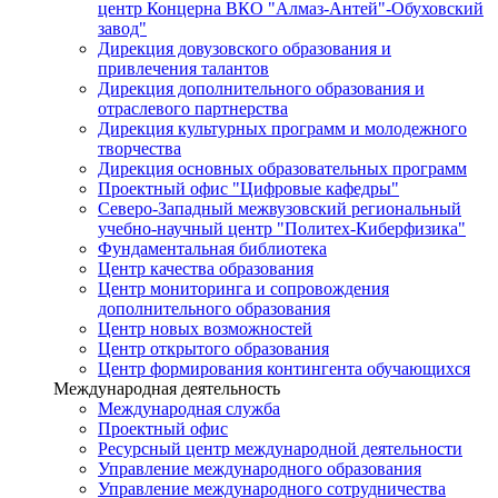
центр Концерна ВКО "Алмаз-Антей"-Обуховский
завод"
Дирекция довузовского образования и
привлечения талантов
Дирекция дополнительного образования и
отраслевого партнерства
Дирекция культурных программ и молодежного
творчества
Дирекция основных образовательных программ
Проектный офис "Цифровые кафедры"
Северо-Западный межвузовский региональный
учебно-научный центр "Политех-Киберфизика"
Фундаментальная библиотека
Центр качества образования
Центр мониторинга и сопровождения
дополнительного образования
Центр новых возможностей
Центр открытого образования
Центр формирования контингента обучающихся
Международная деятельность
Международная служба
Проектный офис
Ресурсный центр международной деятельности
Управление международного образования
Управление международного сотрудничества