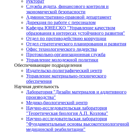
Ректорат
Служба аудита, финансового контроля и
экономической безопасности
Административно-правовой департамент
Дирекция по работе с персоналом
Кафедра ЮНЕСКО "Управление качеством
образования в интересах устойчивого развития"
Отдел по противодействию коррупции
Отдел стратегического планирования и развития
Офис технологического лидерства
Протокольно-организационная служба
Управление молодежной политики
Обеспечивающие подразделения
Издательско-полиграфический центр
Управление материально-технического
обеспечения
Научная деятельность
Лаборатория "Дизайн материалов и аддитивного
производства"
Медико-биологический центр
Научно-исследовательская лаборатория
"Теоретическая биология А.П. Козлова"
Научно-исследовательская лаборатория
"Фундаментальные основы высокотехнологичной
медицинской реабилитации"