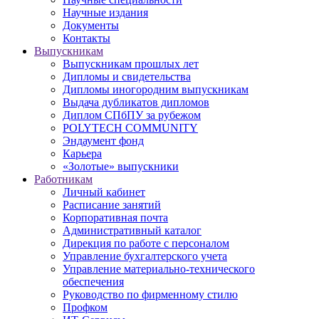
Научные издания
Документы
Контакты
Выпускникам
Выпускникам прошлых лет
Дипломы и свидетельства
Дипломы иногородним выпускникам
Выдача дубликатов дипломов
Диплом СПбПУ за рубежом
POLYTECH COMMUNITY
Эндаумент фонд
Карьера
«Золотые» выпускники
Работникам
Личный кабинет
Расписание занятий
Корпоративная почта
Административный каталог
Дирекция по работе с персоналом
Управление бухгалтерского учета
Управление материально-технического
обеспечения
Руководство по фирменному стилю
Профком