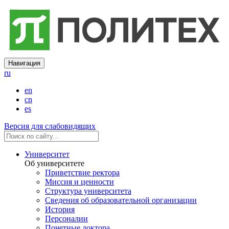
Навигация
ru
en
cn
es
Версия для слабовидящих
Университет
Об университете
Приветствие ректора
Миссия и ценности
Структура университета
Сведения об образовательной организации
История
Персоналии
Почетные доктора