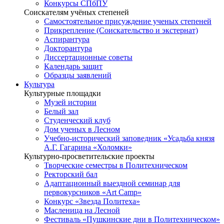
Конкурсы СПбПУ
Соискателям учёных степеней
Самостоятельное присуждение ученых степеней
Прикрепление (Соискательство и экстернат)
Аспирантура
Докторантура
Диссертационные советы
Календарь защит
Образцы заявлений
Культура
Культурные площадки
Музей истории
Белый зал
Студенческий клуб
Дом ученых в Лесном
Учебно-исторический заповедник «Усадьба князя
А.Г. Гагарина «Холомки»
Культурно-просветительские проекты
Творческие семестры в Политехническом
Ректорский бал
Адаптационный выездной семинар для
первокурсников «Art Camp»
Конкурс «Звезда Политеха»
Масленица на Лесной
Фестиваль «Пушкинские дни в Политехническом»