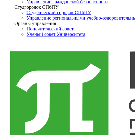
Управление гражданской безопасности
Студгородок СПбПУ
Студенческий городок СПбПУ
Управление региональными учебно-оздоровительн
Органы управления
Попечительский совет
Ученый совет Университета