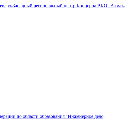
"Северо-Западный региональный центр Концерна ВКО "Алмаз-
ерации по области образования "Инженерное дело,