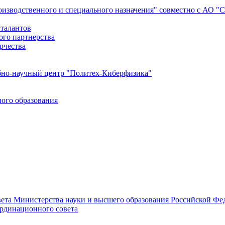
роизводственного и специального назначения" совместно с АО 
 талантов
ого партнерства
рчества
бно-научный центр "Политех-Киберфизика"
ого образования
ета Министерства науки и высшего образования Российской Фед
ординационного совета