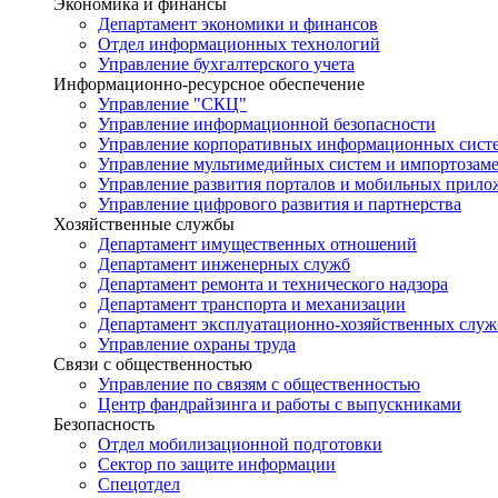
Экономика и финансы
Департамент экономики и финансов
Отдел информационных технологий
Управление бухгалтерского учета
Информационно-ресурсное обеспечение
Управление "СКЦ"
Управление информационной безопасности
Управление корпоративных информационных сист
Управление мультимедийных систем и импортозам
Управление развития порталов и мобильных прил
Управление цифрового развития и партнерства
Хозяйственные службы
Департамент имущественных отношений
Департамент инженерных служб
Департамент ремонта и технического надзора
Департамент транспорта и механизации
Департамент эксплуатационно-хозяйственных служ
Управление охраны труда
Связи с общественностью
Управление по связям с общественностью
Центр фандрайзинга и работы с выпускниками
Безопасность
Отдел мобилизационной подготовки
Сектор по защите информации
Спецотдел