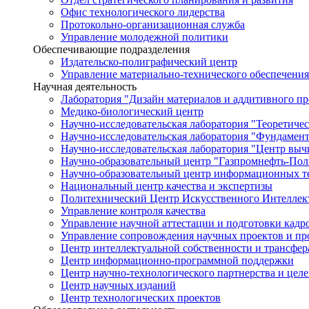
Офис технологического лидерства
Протокольно-организационная служба
Управление молодежной политики
Обеспечивающие подразделения
Издательско-полиграфический центр
Управление материально-технического обеспечения
Научная деятельность
Лаборатория "Дизайн материалов и аддитивного пр
Медико-биологический центр
Научно-исследовательская лаборатория "Теоретичес
Научно-исследовательская лаборатория "Фундамен
Научно-исследовательская лаборатория "Центр вы
Научно-образовательный центр "Газпромнефть-Пол
Научно-образовательный центр информационных те
Национальный центр качества и экспертизы
Политехнический Центр Искусственного Интеллек
Управление контроля качества
Управление научной аттестации и подготовки кад
Управление сопровождения научных проектов и п
Центр интеллектуальной собственности и трансфер
Центр информационно-программной поддержки
Центр научно-технологического партнерства и цел
Центр научных изданий
Центр технологических проектов