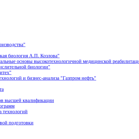
оизводства"
кая биология А.П. Козлова"
тальные основы высокотехнологичной медицинской реабилитац
числительной биологии"
итех"
хнологий и бизнес-анализа "Газпром нефть"
та
ров высшей квалификации
рограмм
а технологий
евой подготовки