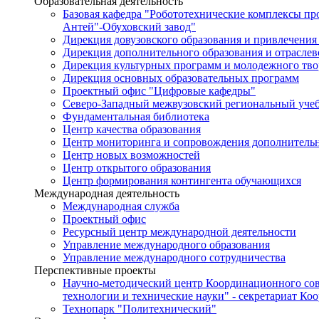
Образовательная деятельность
Базовая кафедра "Робототехнические комплексы п
Антей"-Обуховский завод"
Дирекция довузовского образования и привлечения
Дирекция дополнительного образования и отраслев
Дирекция культурных программ и молодежного тво
Дирекция основных образовательных программ
Проектный офис "Цифровые кафедры"
Северо-Западный межвузовский региональный уче
Фундаментальная библиотека
Центр качества образования
Центр мониторинга и сопровождения дополнительн
Центр новых возможностей
Центр открытого образования
Центр формирования контингента обучающихся
Международная деятельность
Международная служба
Проектный офис
Ресурсный центр международной деятельности
Управление международного образования
Управление международного сотрудничества
Перспективные проекты
Научно-методический центр Координационного сов
технологии и технические науки" - секретариат Ко
Технопарк "Политехнический"