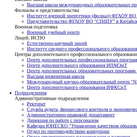
Высшая школа международных образовательных п
Филиалы и представительства
Институт ядерной энергетики (филиал) ФГАОУ ВО
Представительство ФГАОУ ВО "СПбПУ" в Китайско
Военная подготовка
Военный учебный центр
Лицей, ИСПО
Естественно-научный лицей
Институт среднего профессионального образования
Центры дополнительного профессионального образовани
Центр дополнительных профессиональных програм
Центр дополнительного образования ИПМЭиТ
Центр дополнительных образовательных программ
Высшая инженерная школа
Международный научно-образовательный центр "Nat
Центр дополнительного образования ИФКСиТ
Подразделения
Административные подразделения
Ректорат
Служба аудита, финансового контроля и экономиче
Административно-правовой департамент
Дирекция по работе с персоналом
Кафедра ЮНЕСКО "Управление качеством образован
Отдел по противодействию коррупции
Отдел стратегического планирования и развития