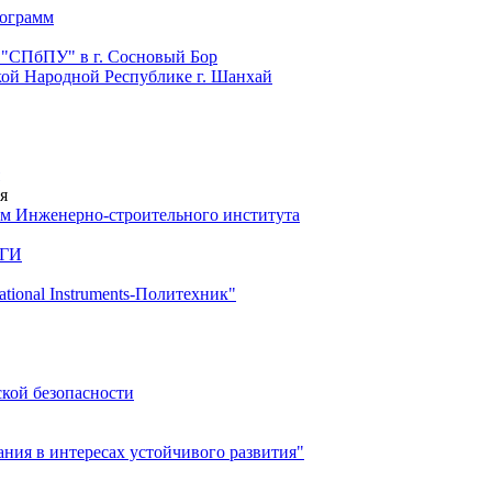
рограмм
 "СПбПУ" в г. Сосновый Бор
й Народной Республике г. Шанхай
я
м Инженерно-строительного института
 ГИ
ional Instruments-Политехник"
ской безопасности
ия в интересах устойчивого развития"