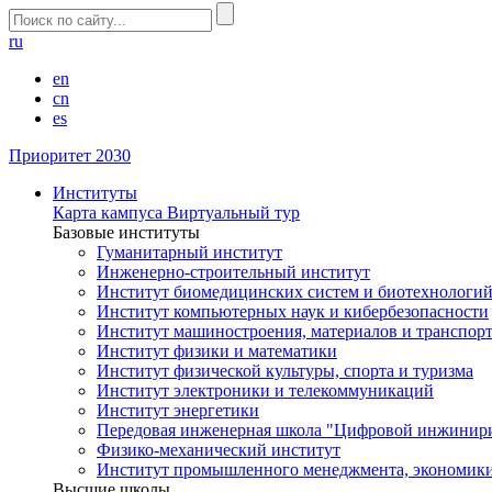
ru
en
cn
es
Приоритет 2030
Институты
Карта кампуса
Виртуальный тур
Базовые институты
Гуманитарный институт
Инженерно-строительный институт
Институт биомедицинских систем и биотехнологи
Институт компьютерных наук и кибербезопасности
Институт машиностроения, материалов и транспор
Институт физики и математики
Институт физической культуры, спорта и туризма
Институт электроники и телекоммуникаций
Институт энергетики
Передовая инженерная школа "Цифровой инжинир
Физико-механический институт
Институт промышленного менеджмента, экономики
Высшие школы