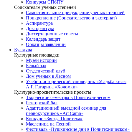
Конкурсы СПбПУ
Соискателям учёных степеней
Самостоятельное присуждение ученых степеней
Прикрепление (Соискательство и экстернат)
Аспирантура
Докторантура
Диссертационные советы
Календарь защит
Образцы заявлений
Культура
Культурные площадки
Музей истории
Белый зал
Студенческий клуб
Дом ученых в Лесном
Учебно-исторический заповедник «Усадьба князя
А.Г. Гагарина «Холомки»
Культурно-просветительские проекты
Творческие семестры в Политехническом
Ректорский бал
Адаптационный выездной семинар для
первокурсников «Art Camp»
Конкурс «Звезда Политеха»
Масленица на Лесной
Фестиваль «Пушкинские дни в Политехническом»