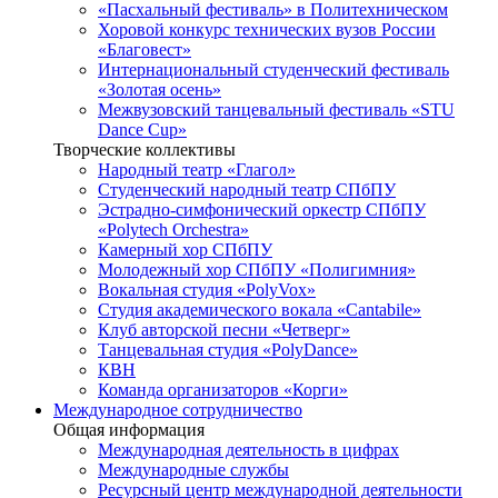
«Пасхальный фестиваль» в Политехническом
Хоровой конкурс технических вузов России
«Благовест»
Интернациональный студенческий фестиваль
«Золотая осень»
Межвузовский танцевальный фестиваль «STU
Dance Cup»
Творческие коллективы
Народный театр «Глагол»
Студенческий народный театр СПбПУ
Эстрадно-симфонический оркестр СПбПУ
«Polytech Orchestra»
Камерный хор СПбПУ
Молодежный хор СПбПУ «Полигимния»
Вокальная студия «PolyVox»
Студия академического вокала «Cantabile»
Клуб авторской песни «Четверг»
Танцевальная студия «PolyDance»
КВН
Команда организаторов «Корги»
Международное сотрудничество
Общая информация
Международная деятельность в цифрах
Международные службы
Ресурсный центр международной деятельности