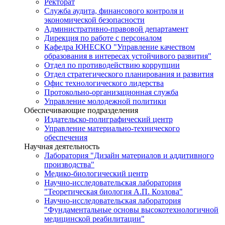
Ректорат
Служба аудита, финансового контроля и
экономической безопасности
Административно-правовой департамент
Дирекция по работе с персоналом
Кафедра ЮНЕСКО "Управление качеством
образования в интересах устойчивого развития"
Отдел по противодействию коррупции
Отдел стратегического планирования и развития
Офис технологического лидерства
Протокольно-организационная служба
Управление молодежной политики
Обеспечивающие подразделения
Издательско-полиграфический центр
Управление материально-технического
обеспечения
Научная деятельность
Лаборатория "Дизайн материалов и аддитивного
производства"
Медико-биологический центр
Научно-исследовательская лаборатория
"Теоретическая биология А.П. Козлова"
Научно-исследовательская лаборатория
"Фундаментальные основы высокотехнологичной
медицинской реабилитации"