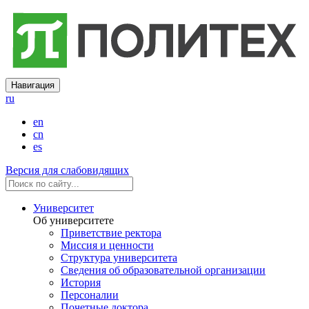
Навигация
ru
en
cn
es
Версия для слабовидящих
Университет
Об университете
Приветствие ректора
Миссия и ценности
Структура университета
Сведения об образовательной организации
История
Персоналии
Почетные доктора