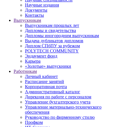
Научные издания
Документы
Контакты
Выпускникам
Выпускникам прошлых лет
Дипломы и свидетельства
Дипломы иногородним выпускникам
Выдача дубликатов дипломов
Диплом СПбПУ за рубежом
POLYTECH COMMUNITY
Эндаумент фонд
Карьера
«Золотые» выпускники
Работникам
Личный кабинет
Расписание занятий
Корпоративная почта
Административный каталог
Дирекция по работе с персоналом
Управление бухгалтерского учета
Управление материально-технического
обеспечения
Руководство по фирменному стилю
Профком