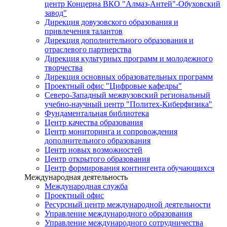
центр Концерна ВКО "Алмаз-Антей"-Обуховский
завод"
Дирекция довузовского образования и
привлечения талантов
Дирекция дополнительного образования и
отраслевого партнерства
Дирекция культурных программ и молодежного
творчества
Дирекция основных образовательных программ
Проектный офис "Цифровые кафедры"
Северо-Западный межвузовский региональный
учебно-научный центр "Политех-Киберфизика"
Фундаментальная библиотека
Центр качества образования
Центр мониторинга и сопровождения
дополнительного образования
Центр новых возможностей
Центр открытого образования
Центр формирования контингента обучающихся
Международная деятельность
Международная служба
Проектный офис
Ресурсный центр международной деятельности
Управление международного образования
Управление международного сотрудничества