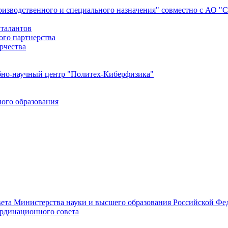
роизводственного и специального назначения" совместно с АО 
 талантов
ого партнерства
рчества
бно-научный центр "Политех-Киберфизика"
ого образования
ета Министерства науки и высшего образования Российской Фед
ординационного совета