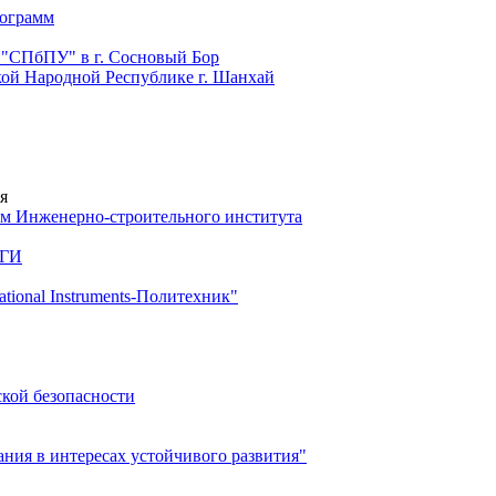
рограмм
 "СПбПУ" в г. Сосновый Бор
й Народной Республике г. Шанхай
я
м Инженерно-строительного института
 ГИ
ional Instruments-Политехник"
ской безопасности
ия в интересах устойчивого развития"