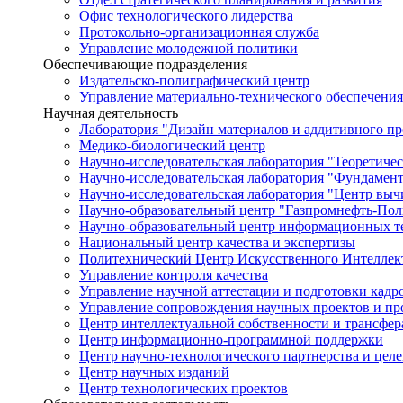
Офис технологического лидерства
Протокольно-организационная служба
Управление молодежной политики
Обеспечивающие подразделения
Издательско-полиграфический центр
Управление материально-технического обеспечения
Научная деятельность
Лаборатория "Дизайн материалов и аддитивного пр
Медико-биологический центр
Научно-исследовательская лаборатория "Теоретичес
Научно-исследовательская лаборатория "Фундамен
Научно-исследовательская лаборатория "Центр вы
Научно-образовательный центр "Газпромнефть-Пол
Научно-образовательный центр информационных те
Национальный центр качества и экспертизы
Политехнический Центр Искусственного Интеллек
Управление контроля качества
Управление научной аттестации и подготовки кад
Управление сопровождения научных проектов и п
Центр интеллектуальной собственности и трансфер
Центр информационно-программной поддержки
Центр научно-технологического партнерства и цел
Центр научных изданий
Центр технологических проектов