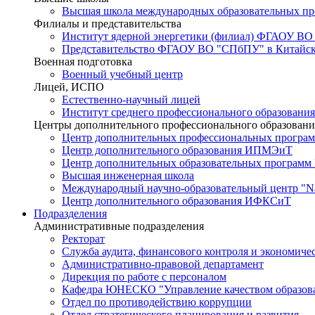
Высшая школа международных образовательных п
Филиалы и представительства
Институт ядерной энергетики (филиал) ФГАОУ ВО
Представительство ФГАОУ ВО "СПбПУ" в Китайско
Военная подготовка
Военный учебный центр
Лицей, ИСПО
Естественно-научный лицей
Институт среднего профессионального образования
Центры дополнительного профессионального образовани
Центр дополнительных профессиональных програм
Центр дополнительного образования ИПМЭиТ
Центр дополнительных образовательных программ
Высшая инженерная школа
Международный научно-образовательный центр "Nat
Центр дополнительного образования ИФКСиТ
Подразделения
Административные подразделения
Ректорат
Служба аудита, финансового контроля и экономиче
Административно-правовой департамент
Дирекция по работе с персоналом
Кафедра ЮНЕСКО "Управление качеством образован
Отдел по противодействию коррупции
Отдел стратегического планирования и развития