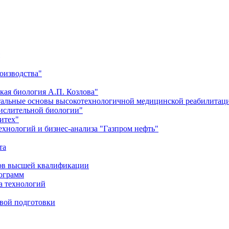
оизводства"
кая биология А.П. Козлова"
тальные основы высокотехнологичной медицинской реабилитац
числительной биологии"
итех"
хнологий и бизнес-анализа "Газпром нефть"
та
ров высшей квалификации
рограмм
а технологий
евой подготовки