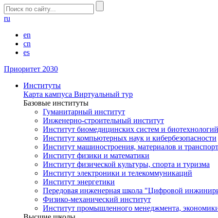
ru
en
cn
es
Приоритет 2030
Институты
Карта кампуса
Виртуальный тур
Базовые институты
Гуманитарный институт
Инженерно-строительный институт
Институт биомедицинских систем и биотехнологи
Институт компьютерных наук и кибербезопасности
Институт машиностроения, материалов и транспор
Институт физики и математики
Институт физической культуры, спорта и туризма
Институт электроники и телекоммуникаций
Институт энергетики
Передовая инженерная школа "Цифровой инжинир
Физико-механический институт
Институт промышленного менеджмента, экономики
Высшие школы