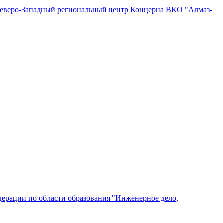
"Северо-Западный региональный центр Концерна ВКО "Алмаз-
ерации по области образования "Инженерное дело,