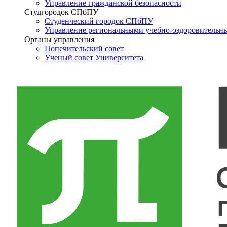
Управление гражданской безопасности
Студгородок СПбПУ
Студенческий городок СПбПУ
Управление региональными учебно-оздоровительн
Органы управления
Попечительский совет
Ученый совет Университета