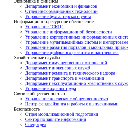
Экономика и финансы
Департамент экономики и финансов
Отдел информационных технологий
Управление бухгалтерского учета
Информационно-ресурсное обеспечение
Управление "СКЦ"
Управление информационной безопасности
Управление корпоративных информационных сист
Управление мультимедийных систем и импортозам
Управление развития порталов и мобильных прил
Управление цифрового развития и партнерства
Хозяйственные службы
Департамент имущественных отношений
Департамент инженерных служб
Департамент ремонта и технического надзора
Департамент транспорта и механизации
Департамент эксплуатационно-хозяйственных служ
Управление охраны труда
Связи с общественностью
Управление по связям с общественностью
Центр фандрайзинга и работы с выпускниками
Безопасность
Отдел мобилизационной подготовки
Сектор по защите информации
Спецотдел