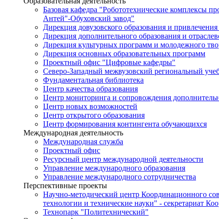
Образовательная деятельность
Базовая кафедра "Робототехнические комплексы п
Антей"-Обуховский завод"
Дирекция довузовского образования и привлечения
Дирекция дополнительного образования и отраслев
Дирекция культурных программ и молодежного тво
Дирекция основных образовательных программ
Проектный офис "Цифровые кафедры"
Северо-Западный межвузовский региональный уче
Фундаментальная библиотека
Центр качества образования
Центр мониторинга и сопровождения дополнительн
Центр новых возможностей
Центр открытого образования
Центр формирования контингента обучающихся
Международная деятельность
Международная служба
Проектный офис
Ресурсный центр международной деятельности
Управление международного образования
Управление международного сотрудничества
Перспективные проекты
Научно-методический центр Координационного сов
технологии и технические науки" - секретариат Ко
Технопарк "Политехнический"