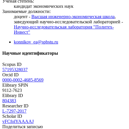
Ученая степень:
кандидат экономических наук
Занимаемые должности:
доцент -
Высшая инженерно-экономическая школа
,
заведующий научно-исследовательской лабораторией -
Научно-исследовательская лаборатория "Политех-
Инвест"
konnikov_ea@spbstu.ru
Научные идентификаторы
Scopus ID
57195328037
Orcid ID
0000-0002-4685-8569
Elibrary SPIN
9112-7623
Elibrary ID
804383
Researcher ID
L-7297-2017
Scholar ID
vFCfolYAAAAJ
Поделиться записью