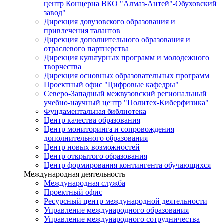
центр Концерна ВКО "Алмаз-Антей"-Обуховский
завод"
Дирекция довузовского образования и
привлечения талантов
Дирекция дополнительного образования и
отраслевого партнерства
Дирекция культурных программ и молодежного
творчества
Дирекция основных образовательных программ
Проектный офис "Цифровые кафедры"
Северо-Западный межвузовский региональный
учебно-научный центр "Политех-Киберфизика"
Фундаментальная библиотека
Центр качества образования
Центр мониторинга и сопровождения
дополнительного образования
Центр новых возможностей
Центр открытого образования
Центр формирования контингента обучающихся
Международная деятельность
Международная служба
Проектный офис
Ресурсный центр международной деятельности
Управление международного образования
Управление международного сотрудничества