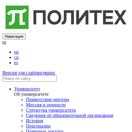
Навигация
ru
en
cn
es
Версия для слабовидящих
Университет
Об университете
Приветствие ректора
Миссия и ценности
Структура университета
Сведения об образовательной организации
История
Персоналии
Почетные доктора