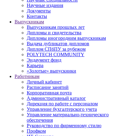
Научные издания
Документы
Контакты
Выпускникам
Выпускникам прошлых лет
Дипломы и свидетельства
Дипломы иногородним выпускникам
Выдача дубликатов дипломов
Диплом СПбПУ за рубежом
POLYTECH COMMUNITY
Эндаумент фонд
Карьера
«Золотые» выпускники
Работникам
Личный кабинет
Расписание занятий
Корпоративная почта
Административный каталог
Дирекция по работе с персоналом
Управление бухгалтерского учета
Управление материально-технического
обеспечения
Руководство по фирменному стилю
Профком