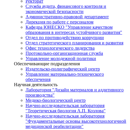
Ректорат
Служба аудита, финансового контроля и
экономической безопасности
Административно-правовой департамент
Дирекция по работе с персоналом
Кафедра ЮНЕСКО "Управление качеством
образования в интересах устойчивого развития"
Отдел по противодействию коррупции
Отдел стратегического планирования и развития
Офис технологического лидерства
Протокольно-организационная служба
Управление молодежной политики
Обеспечивающие подразделения
Издательско-полиграфический центр
Управление материально-технического
обеспечения
Научная деятельность
Лаборатория "Дизайн материалов и аддитивного
производства"
Медико-биологический центр
Научно-исследовательская лаборатория
"Теоретическая биология А.П. Козлова"
Научно-исследовательская лаборатория
"Фундаментальные основы высокотехнологичной
медицинской реабилитации"