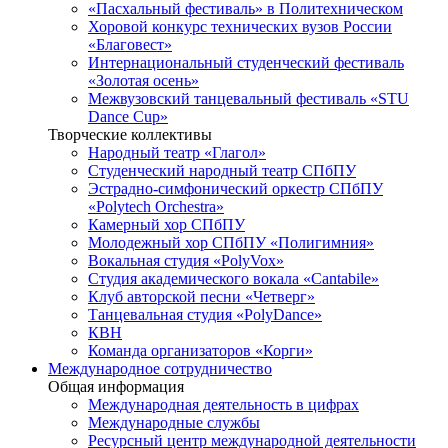
«Пасхальный фестиваль» в Политехническом
Хоровой конкурс технических вузов России
«Благовест»
Интернациональный студенческий фестиваль
«Золотая осень»
Межвузовский танцевальный фестиваль «STU
Dance Cup»
Творческие коллективы
Народный театр «Глагол»
Студенческий народный театр СПбПУ
Эстрадно-симфонический оркестр СПбПУ
«Polytech Orchestra»
Камерный хор СПбПУ
Молодежный хор СПбПУ «Полигимния»
Вокальная студия «PolyVox»
Студия академического вокала «Cantabile»
Клуб авторской песни «Четверг»
Танцевальная студия «PolyDance»
КВН
Команда организаторов «Корги»
Международное сотрудничество
Общая информация
Международная деятельность в цифрах
Международные службы
Ресурсный центр международной деятельности