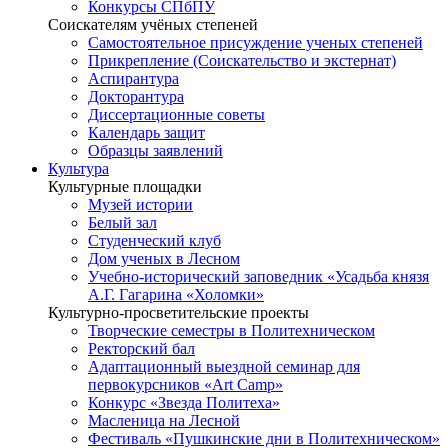
Конкурсы СПбПУ
Соискателям учёных степеней
Самостоятельное присуждение ученых степеней
Прикрепление (Соискательство и экстернат)
Аспирантура
Докторантура
Диссертационные советы
Календарь защит
Образцы заявлений
Культура
Культурные площадки
Музей истории
Белый зал
Студенческий клуб
Дом ученых в Лесном
Учебно-исторический заповедник «Усадьба князя
А.Г. Гагарина «Холомки»
Культурно-просветительские проекты
Творческие семестры в Политехническом
Ректорский бал
Адаптационный выездной семинар для
первокурсников «Art Camp»
Конкурс «Звезда Политеха»
Масленица на Лесной
Фестиваль «Пушкинские дни в Политехническом»