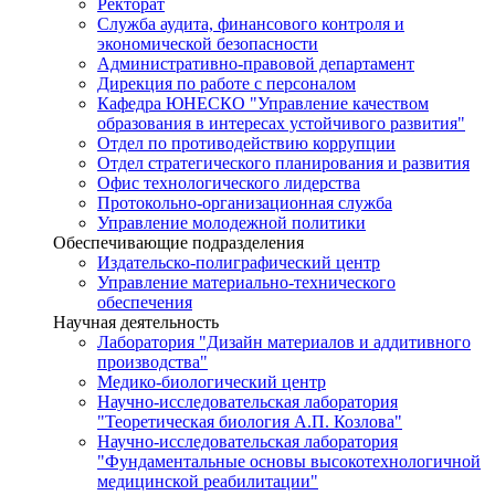
Ректорат
Служба аудита, финансового контроля и
экономической безопасности
Административно-правовой департамент
Дирекция по работе с персоналом
Кафедра ЮНЕСКО "Управление качеством
образования в интересах устойчивого развития"
Отдел по противодействию коррупции
Отдел стратегического планирования и развития
Офис технологического лидерства
Протокольно-организационная служба
Управление молодежной политики
Обеспечивающие подразделения
Издательско-полиграфический центр
Управление материально-технического
обеспечения
Научная деятельность
Лаборатория "Дизайн материалов и аддитивного
производства"
Медико-биологический центр
Научно-исследовательская лаборатория
"Теоретическая биология А.П. Козлова"
Научно-исследовательская лаборатория
"Фундаментальные основы высокотехнологичной
медицинской реабилитации"