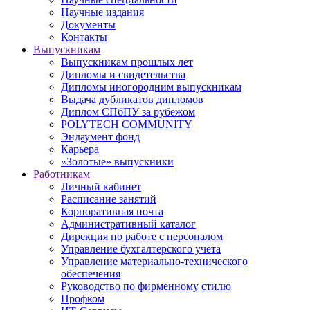
Научные издания
Документы
Контакты
Выпускникам
Выпускникам прошлых лет
Дипломы и свидетельства
Дипломы иногородним выпускникам
Выдача дубликатов дипломов
Диплом СПбПУ за рубежом
POLYTECH COMMUNITY
Эндаумент фонд
Карьера
«Золотые» выпускники
Работникам
Личный кабинет
Расписание занятий
Корпоративная почта
Административный каталог
Дирекция по работе с персоналом
Управление бухгалтерского учета
Управление материально-технического
обеспечения
Руководство по фирменному стилю
Профком