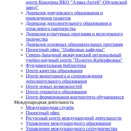
центр Концерна ВКО "Алмаз-Антей"-Обуховский
завод"
Дирекция довузовского образования и
привлечения талантов
Дирекция дополнительного образования и
отраслевого партнерства
Дирекция культурных программ и молодежного
творчества
Дирекция основных образовательных программ
Проектный офис "Цифровые кафедры"
Северо-Западный межвузовский региональный
учебно-научный центр "Политех-Киберфизика"
Фундаментальная библиотека
Центр качества образования
Центр мониторинга и сопровождения
дополнительного образования
Центр новых возможностей
Центр открытого образования
Центр формирования контингента обучающихся
Международная деятельность
Международная служба
Проектный офис
Ресурсный центр международной деятельности
Управление международного образования
Управление международного сотрудничества