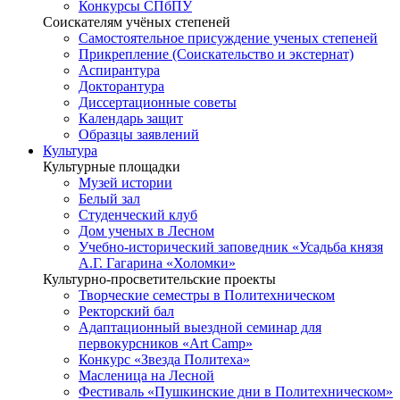
Конкурсы СПбПУ
Соискателям учёных степеней
Самостоятельное присуждение ученых степеней
Прикрепление (Соискательство и экстернат)
Аспирантура
Докторантура
Диссертационные советы
Календарь защит
Образцы заявлений
Культура
Культурные площадки
Музей истории
Белый зал
Студенческий клуб
Дом ученых в Лесном
Учебно-исторический заповедник «Усадьба князя
А.Г. Гагарина «Холомки»
Культурно-просветительские проекты
Творческие семестры в Политехническом
Ректорский бал
Адаптационный выездной семинар для
первокурсников «Art Camp»
Конкурс «Звезда Политеха»
Масленица на Лесной
Фестиваль «Пушкинские дни в Политехническом»