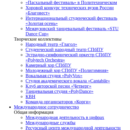
«Пасхальный фестиваль» в Политехническом
Хоровой конкурс технических вузов России
«Благовест»
Интернациональный студенческий фестиваль
«Золотая осень»
Межвузовский танцевальный фестиваль «STU
Dance Cup»
Творческие коллективы
Народный театр «Глагол»
Студенческий народный театр СПбПУ
Эстрадно-симфонический оркестр СПбПУ
«Polytech Orchestra»
Камерный хор СПбПУ
Молодежный хор СПбПУ «Полигимния»
Вокальная студия «PolyVox»
Студия академического вокала «Cantabile»
Клуб авторской песни «Четверг»
Танцевальная студия «PolyDance»
КВН
Команда организаторов «Корги»
Международное сотрудничество
Общая информация
Международная деятельность в цифрах
Международные службы
Ресурсный центр международной деятельности