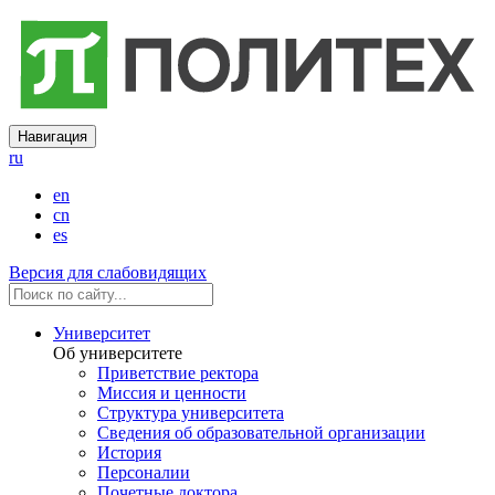
Навигация
ru
en
cn
es
Версия для слабовидящих
Университет
Об университете
Приветствие ректора
Миссия и ценности
Структура университета
Сведения об образовательной организации
История
Персоналии
Почетные доктора