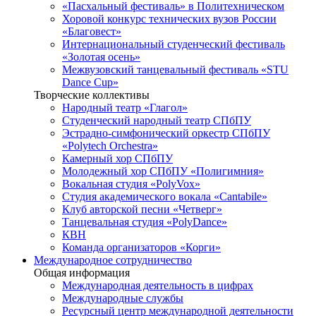
«Пасхальный фестиваль» в Политехническом
Хоровой конкурс технических вузов России
«Благовест»
Интернациональный студенческий фестиваль
«Золотая осень»
Межвузовский танцевальный фестиваль «STU
Dance Cup»
Творческие коллективы
Народный театр «Глагол»
Студенческий народный театр СПбПУ
Эстрадно-симфонический оркестр СПбПУ
«Polytech Orchestra»
Камерный хор СПбПУ
Молодежный хор СПбПУ «Полигимния»
Вокальная студия «PolyVox»
Студия академического вокала «Cantabile»
Клуб авторской песни «Четверг»
Танцевальная студия «PolyDance»
КВН
Команда организаторов «Корги»
Международное сотрудничество
Общая информация
Международная деятельность в цифрах
Международные службы
Ресурсный центр международной деятельности