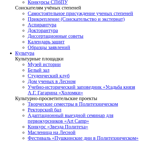
Конкурсы СПбПУ
Соискателям учёных степеней
Самостоятельное присуждение ученых степеней
Прикрепление (Соискательство и экстернат)
Аспирантура
Докторантура
Диссертационные советы
Календарь защит
Образцы заявлений
Культура
Культурные площадки
Музей истории
Белый зал
Студенческий клуб
Дом ученых в Лесном
Учебно-исторический заповедник «Усадьба князя
А.Г. Гагарина «Холомки»
Культурно-просветительские проекты
Творческие семестры в Политехническом
Ректорский бал
Адаптационный выездной семинар для
первокурсников «Art Camp»
Конкурс «Звезда Политеха»
Масленица на Лесной
Фестиваль «Пушкинские дни в Политехническом»