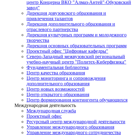
центр Концерна ВКО "Алмаз-Антей"-Обуховский
завод"
Дирекция довузовского образования и
привлечения талантов
Дирекция дополнительного образования и
отраслевого партнерства
Дирекция культурных программ и молодежного
творчества
Дирекция основных образовательных программ
Проектный офис "Цифровые кафедры"
Северо-Западный межвузовский региональный
учебно-научный центр "Политех-Киберфизика"
Фундаментальная библиотека
Центр качества образования
Центр мониторинга и сопровождения
дополнительного образования
Центр новых возможностей
Центр открытого образования
Центр формирования контингента обучающихся
Международная деятельность
Международная служба
Проектный офис
Ресурсный центр международной деятельности
Управление международного образования
Управление международного сотрудничества