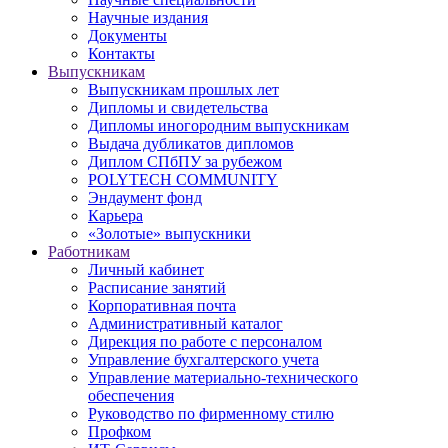
Научные издания
Документы
Контакты
Выпускникам
Выпускникам прошлых лет
Дипломы и свидетельства
Дипломы иногородним выпускникам
Выдача дубликатов дипломов
Диплом СПбПУ за рубежом
POLYTECH COMMUNITY
Эндаумент фонд
Карьера
«Золотые» выпускники
Работникам
Личный кабинет
Расписание занятий
Корпоративная почта
Административный каталог
Дирекция по работе с персоналом
Управление бухгалтерского учета
Управление материально-технического
обеспечения
Руководство по фирменному стилю
Профком