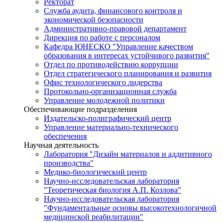
Ректорат
Служба аудита, финансового контроля и
экономической безопасности
Административно-правовой департамент
Дирекция по работе с персоналом
Кафедра ЮНЕСКО "Управление качеством
образования в интересах устойчивого развития"
Отдел по противодействию коррупции
Отдел стратегического планирования и развития
Офис технологического лидерства
Протокольно-организационная служба
Управление молодежной политики
Обеспечивающие подразделения
Издательско-полиграфический центр
Управление материально-технического
обеспечения
Научная деятельность
Лаборатория "Дизайн материалов и аддитивного
производства"
Медико-биологический центр
Научно-исследовательская лаборатория
"Теоретическая биология А.П. Козлова"
Научно-исследовательская лаборатория
"Фундаментальные основы высокотехнологичной
медицинской реабилитации"