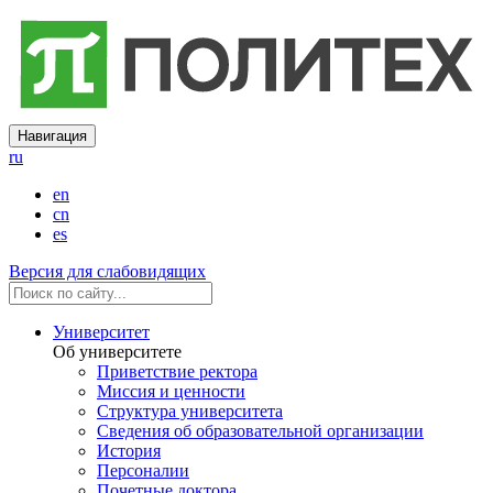
Навигация
ru
en
cn
es
Версия для слабовидящих
Университет
Об университете
Приветствие ректора
Миссия и ценности
Структура университета
Сведения об образовательной организации
История
Персоналии
Почетные доктора