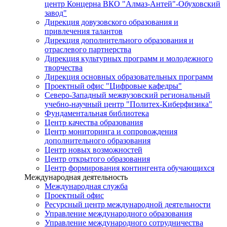
центр Концерна ВКО "Алмаз-Антей"-Обуховский
завод"
Дирекция довузовского образования и
привлечения талантов
Дирекция дополнительного образования и
отраслевого партнерства
Дирекция культурных программ и молодежного
творчества
Дирекция основных образовательных программ
Проектный офис "Цифровые кафедры"
Северо-Западный межвузовский региональный
учебно-научный центр "Политех-Киберфизика"
Фундаментальная библиотека
Центр качества образования
Центр мониторинга и сопровождения
дополнительного образования
Центр новых возможностей
Центр открытого образования
Центр формирования контингента обучающихся
Международная деятельность
Международная служба
Проектный офис
Ресурсный центр международной деятельности
Управление международного образования
Управление международного сотрудничества