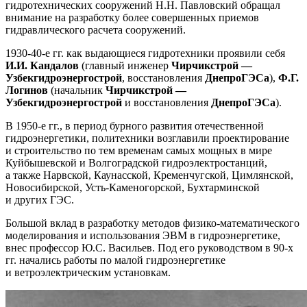
гидротехнических сооружений Н.Н. Павловский обращал
внимание на разработку более совершенных приемов
гидравлического расчета сооружений.
1930-40-е гг. как выдающиеся гидротехники проявили себя
И.И. Кандалов
(главный инженер
Чирчикстрой —
Узбекгидроэнергострой
, восстановления
ДнепроГЭСа
),
Ф.Г.
Логинов
(начальник
Чирчикстрой —
Узбекгидроэнергострой
и восстановления
ДнепроГЭСа
).
В 1950-е гг., в период бурного развития отечественной
гидроэнергетики, политехники возглавили проектирование
и строительство по тем временам самых мощных в мире
Куйбышевской и Волгоградской гидроэлектростанций,
а также Нарвской, Каунасской, Кременчугской, Цимлянской,
Новосибирской, Усть-Каменогорской, Бухтарминской
и других ГЭС.
Большой вклад в разработку методов физико-математического
моделирования и использования ЭВМ в гидроэнергетике,
внес профессор Ю.С. Васильев. Под его руководством в 90-х
гг. начались работы по малой гидроэнергетике
и ветроэлектрическим установкам.