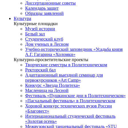
Диссертационные советы
Календарь защит
Образцы заявлений
Культура
Культурные площадки
Музей истории
Белый зал
Студенческий клуб
Дом ученых в Лесном
Учебно-исторический заповедник «Усадьба князя
А.Г. Гагарина «Холомки»
Культурно-просветительские проекты
Творческие семестры в Политехническом
Ректорский бал
Адаптационный выездной семинар для
первокурсников «Art Camp»
Конкурс «Звезда Политеха»
Масленица на Лесной
Фестиваль «Пушкинские дни в Политехническом»
«Пасхальный фестиваль» в Политехническом
Хоровой конкурс технических вузов России
«Благовест»
Интернациональный студенческий фестиваль
«Золотая осень»
Межвузовский танцевальный фестиваль «STU