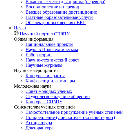
Вакантные места для приема (перевода)
Восстановление и перевод
Высшее образование дистанционно
Платные образовательные услуги
Об электронных версиях ВКР
Наука
Научный портал СПбПУ
Общая информация
Национальные проекты
Наука в Политехническом
Лаборатории
Научно-технический совет
Научные журналы
Научные мероприятия
Конкурсы и гранты
Конференции, семинары
Молодежная наука
Совет молодых ученых
Студенческое научное общество
Конкурсы СПбПУ
Соискателям учёных степеней
Самостоятельное присуждение ученых степеней
Прикрепление (Соискательство и экстернат)
Аспирантура
Докторантура