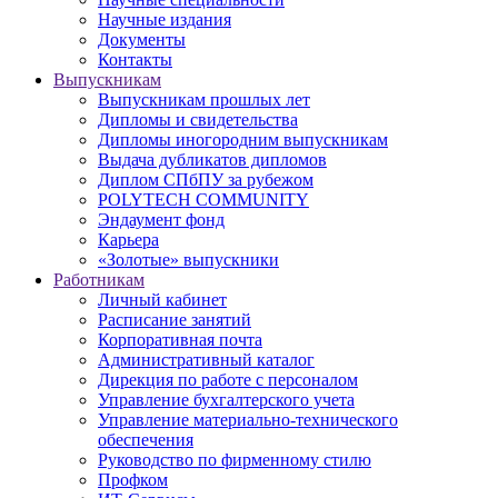
Научные издания
Документы
Контакты
Выпускникам
Выпускникам прошлых лет
Дипломы и свидетельства
Дипломы иногородним выпускникам
Выдача дубликатов дипломов
Диплом СПбПУ за рубежом
POLYTECH COMMUNITY
Эндаумент фонд
Карьера
«Золотые» выпускники
Работникам
Личный кабинет
Расписание занятий
Корпоративная почта
Административный каталог
Дирекция по работе с персоналом
Управление бухгалтерского учета
Управление материально-технического
обеспечения
Руководство по фирменному стилю
Профком