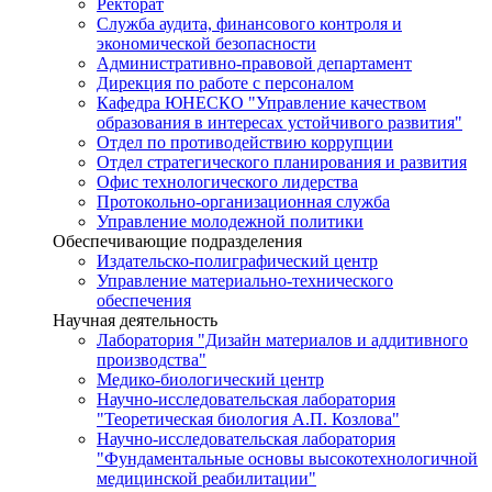
Ректорат
Служба аудита, финансового контроля и
экономической безопасности
Административно-правовой департамент
Дирекция по работе с персоналом
Кафедра ЮНЕСКО "Управление качеством
образования в интересах устойчивого развития"
Отдел по противодействию коррупции
Отдел стратегического планирования и развития
Офис технологического лидерства
Протокольно-организационная служба
Управление молодежной политики
Обеспечивающие подразделения
Издательско-полиграфический центр
Управление материально-технического
обеспечения
Научная деятельность
Лаборатория "Дизайн материалов и аддитивного
производства"
Медико-биологический центр
Научно-исследовательская лаборатория
"Теоретическая биология А.П. Козлова"
Научно-исследовательская лаборатория
"Фундаментальные основы высокотехнологичной
медицинской реабилитации"