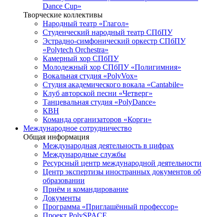
Dance Cup»
Творческие коллективы
Народный театр «Глагол»
Студенческий народный театр СПбПУ
Эстрадно-симфонический оркестр СПбПУ
«Polytech Orchestra»
Камерный хор СПбПУ
Молодежный хор СПбПУ «Полигимния»
Вокальная студия «PolyVox»
Студия академического вокала «Cantabile»
Клуб авторской песни «Четверг»
Танцевальная студия «PolyDance»
КВН
Команда организаторов «Корги»
Международное сотрудничество
Общая информация
Международная деятельность в цифрах
Международные службы
Ресурсный центр международной деятельности
Центр экспертизы иностранных документов об
образовании
Приём и командирование
Документы
Программа «Приглашённый профессор»
Проект PolySPACE