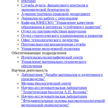
Ректорат
Служба аудита, финансового контроля и
экономической безопасности
Административно-правовой департамент
Дирекция по работе с персоналом
Кафедра ЮНЕСКО "Управление качеством
образования в интересах устойчивого развития"
Отдел по противодействию коррупции
Отдел стратегического планирования и развития
Офис технологического лидерства
Протокольно-организационная служба
Управление молодежной политики
Обеспечивающие подразделения
Издательско-полиграфический центр
Управление материально-технического
обеспечения
Научная деятельность
Лаборатория "Дизайн материалов и аддитивного
производства"
Медико-биологический центр
Научно-исследовательская лаборатория
"Теоретическая биология А.П. Козлова"
Научно-исследовательская лаборатория
"Фундаментальные основы высокотехнологичной
медицинской реабилитации"