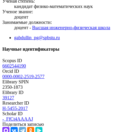
Ученая степень:
кандидат физико-математических наук
Ученое звание:
доцент
Занимаемые должности:
доцент -
Высшая инженерно-физическая школа
gabdullin_pg@spbstu.ru
Научные идентификаторы
Scopus ID
6602544190
Orcid ID
0000-0002-2519-2577
Elibrary SPIN
2350-1873
Elibrary ID
39127
Researcher ID
H-5455-2017
Scholar ID
-_FfCt4AAAAJ
Поделиться записью