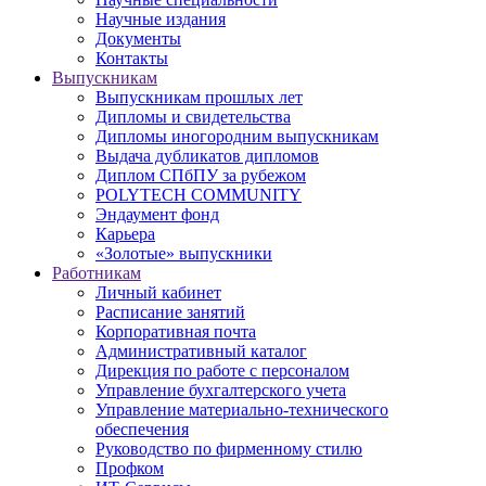
Научные издания
Документы
Контакты
Выпускникам
Выпускникам прошлых лет
Дипломы и свидетельства
Дипломы иногородним выпускникам
Выдача дубликатов дипломов
Диплом СПбПУ за рубежом
POLYTECH COMMUNITY
Эндаумент фонд
Карьера
«Золотые» выпускники
Работникам
Личный кабинет
Расписание занятий
Корпоративная почта
Административный каталог
Дирекция по работе с персоналом
Управление бухгалтерского учета
Управление материально-технического
обеспечения
Руководство по фирменному стилю
Профком