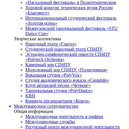
«Пасхальный фестиваль» в Политехническом
Хоровой конкурс технических вузов России
«Благовест»
Интернациональный студенческий фестиваль
«Золотая осень»
Межвузовский танцевальный фестиваль «STU
Dance Cup»
Творческие коллективы
Народный театр «Глагол»
Студенческий народный театр СПбПУ
Эстрадно-симфонический оркестр СПбПУ
«Polytech Orchestra»
Камерный хор СПбПУ
Молодежный хор СПбПУ «Полигимния»
Вокальная студия «PolyVox»
Студия академического вокала «Cantabile»
Клуб авторской песни «Четверг»
Танцевальная студия «PolyDance»
КВН
Команда организаторов «Корги»
Международное сотрудничество
Общая информация
Международная деятельность в цифрах
Международные службы
Ресурсный центр международной деятельности