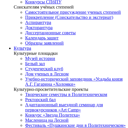
Конкурсы СПбПУ
Соискателям учёных степеней
Самостоятельное присуждение ученых степеней
Прикрепление (Соискательство и экстернат)
Аспирантура
Докторантура
Диссертационные советы
Календарь защит
Образцы заявлений
Культура
Культурные площадки
Музей истории
Белый зал
Студенческий клуб
Дом ученых в Лесном
Учебно-исторический заповедник «Усадьба князя
А.Г. Гагарина «Холомки»
Культурно-просветительские проекты
Творческие семестры в Политехническом
Ректорский бал
Адаптационный выездной семинар для
первокурсников «Art Camp»
Конкурс «Звезда Политеха»
Масленица на Лесной
Фестиваль «Пушкинские дни в Политехническом»