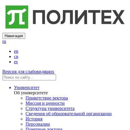
Навигация
ru
en
cn
es
Версия для слабовидящих
Университет
Об университете
Приветствие ректора
Миссия и ценности
Структура университета
Сведения об образовательной организации
История
Персоналии
Почетные доктора