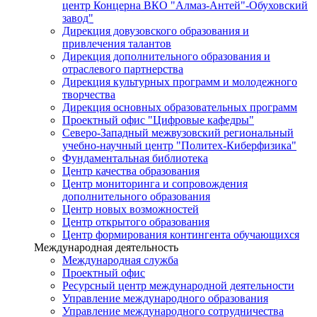
центр Концерна ВКО "Алмаз-Антей"-Обуховский
завод"
Дирекция довузовского образования и
привлечения талантов
Дирекция дополнительного образования и
отраслевого партнерства
Дирекция культурных программ и молодежного
творчества
Дирекция основных образовательных программ
Проектный офис "Цифровые кафедры"
Северо-Западный межвузовский региональный
учебно-научный центр "Политех-Киберфизика"
Фундаментальная библиотека
Центр качества образования
Центр мониторинга и сопровождения
дополнительного образования
Центр новых возможностей
Центр открытого образования
Центр формирования контингента обучающихся
Международная деятельность
Международная служба
Проектный офис
Ресурсный центр международной деятельности
Управление международного образования
Управление международного сотрудничества