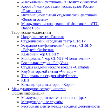
«Пасхальный фестиваль» в Политехническом
Хоровой конкурс технических вузов России
«Благовест»
Интернациональный студенческий фестиваль
«Золотая осень»
Межвузовский танцевальный фестиваль «STU
Dance Cup»
Творческие коллективы
Народный театр «Глагол»
Студенческий народный театр СПбПУ
Эстрадно-симфонический оркестр СПбПУ
«Polytech Orchestra»
Камерный хор СПбПУ
Молодежный хор СПбПУ «Полигимния»
Вокальная студия «PolyVox»
Студия академического вокала «Cantabile»
Клуб авторской песни «Четверг»
Танцевальная студия «PolyDance»
КВН
Команда организаторов «Корги»
Международное сотрудничество
Общая информация
Международная деятельность в цифрах
Международные службы
Ресурсный центр международной деятельности