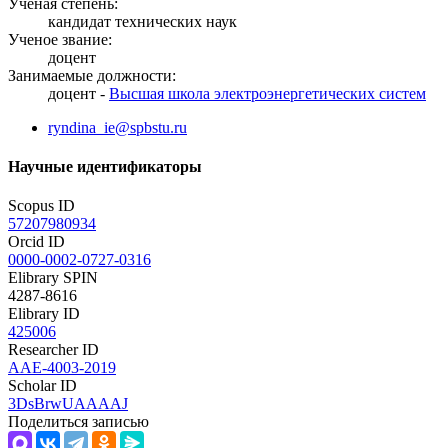
Ученая степень:
кандидат технических наук
Ученое звание:
доцент
Занимаемые должности:
доцент -
Высшая школа электроэнергетических систем
ryndina_ie@spbstu.ru
Научные идентификаторы
Scopus ID
57207980934
Orcid ID
0000-0002-0727-0316
Elibrary SPIN
4287-8616
Elibrary ID
425006
Researcher ID
AAE-4003-2019
Scholar ID
3DsBrwUAAAAJ
Поделиться записью