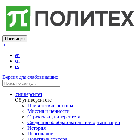
Навигация
ru
en
cn
es
Версия для слабовидящих
Университет
Об университете
Приветствие ректора
Миссия и ценности
Структура университета
Сведения об образовательной организации
История
Персоналии
Почетные доктора