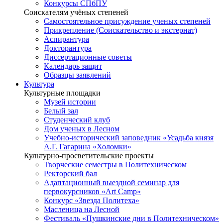
Конкурсы СПбПУ
Соискателям учёных степеней
Самостоятельное присуждение ученых степеней
Прикрепление (Соискательство и экстернат)
Аспирантура
Докторантура
Диссертационные советы
Календарь защит
Образцы заявлений
Культура
Культурные площадки
Музей истории
Белый зал
Студенческий клуб
Дом ученых в Лесном
Учебно-исторический заповедник «Усадьба князя
А.Г. Гагарина «Холомки»
Культурно-просветительские проекты
Творческие семестры в Политехническом
Ректорский бал
Адаптационный выездной семинар для
первокурсников «Art Camp»
Конкурс «Звезда Политеха»
Масленица на Лесной
Фестиваль «Пушкинские дни в Политехническом»