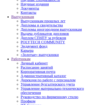
Научные издания
Документы
Контакты
Выпускникам
Выпускникам прошлых лет
Дипломы и свидетельства
Дипломы иногородним выпускникам
Выдача дубликатов дипломов
Диплом СПбПУ за рубежом
POLYTECH COMMUNITY
Эндаумент фонд
Карьера
«Золотые» выпускники
Работникам
Личный кабинет
Расписание занятий
Корпоративная почта
Административный каталог
Дирекция по работе с персоналом
Управление бухгалтерского учета
Управление материально-технического
обеспечения
Руководство по фирменному стилю
Профком