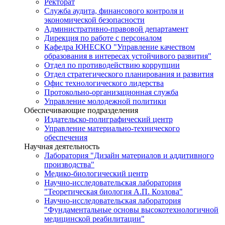
Ректорат
Служба аудита, финансового контроля и
экономической безопасности
Административно-правовой департамент
Дирекция по работе с персоналом
Кафедра ЮНЕСКО "Управление качеством
образования в интересах устойчивого развития"
Отдел по противодействию коррупции
Отдел стратегического планирования и развития
Офис технологического лидерства
Протокольно-организационная служба
Управление молодежной политики
Обеспечивающие подразделения
Издательско-полиграфический центр
Управление материально-технического
обеспечения
Научная деятельность
Лаборатория "Дизайн материалов и аддитивного
производства"
Медико-биологический центр
Научно-исследовательская лаборатория
"Теоретическая биология А.П. Козлова"
Научно-исследовательская лаборатория
"Фундаментальные основы высокотехнологичной
медицинской реабилитации"