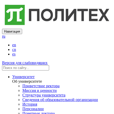
Навигация
ru
en
cn
es
Версия для слабовидящих
Университет
Об университете
Приветствие ректора
Миссия и ценности
Структура университета
Сведения об образовательной организации
История
Персоналии
Почетные доктора