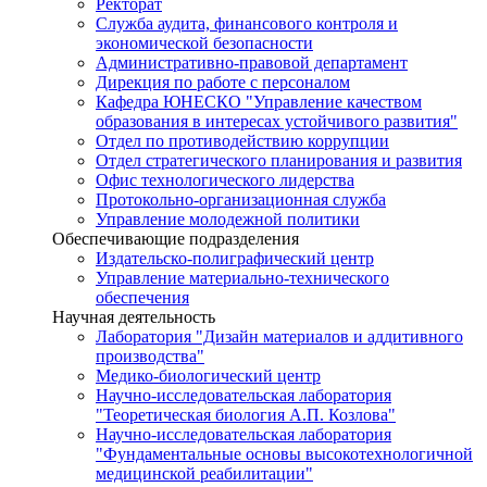
Ректорат
Служба аудита, финансового контроля и
экономической безопасности
Административно-правовой департамент
Дирекция по работе с персоналом
Кафедра ЮНЕСКО "Управление качеством
образования в интересах устойчивого развития"
Отдел по противодействию коррупции
Отдел стратегического планирования и развития
Офис технологического лидерства
Протокольно-организационная служба
Управление молодежной политики
Обеспечивающие подразделения
Издательско-полиграфический центр
Управление материально-технического
обеспечения
Научная деятельность
Лаборатория "Дизайн материалов и аддитивного
производства"
Медико-биологический центр
Научно-исследовательская лаборатория
"Теоретическая биология А.П. Козлова"
Научно-исследовательская лаборатория
"Фундаментальные основы высокотехнологичной
медицинской реабилитации"