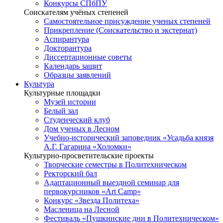
Конкурсы СПбПУ
Соискателям учёных степеней
Самостоятельное присуждение ученых степеней
Прикрепление (Соискательство и экстернат)
Аспирантура
Докторантура
Диссертационные советы
Календарь защит
Образцы заявлений
Культура
Культурные площадки
Музей истории
Белый зал
Студенческий клуб
Дом ученых в Лесном
Учебно-исторический заповедник «Усадьба князя
А.Г. Гагарина «Холомки»
Культурно-просветительские проекты
Творческие семестры в Политехническом
Ректорский бал
Адаптационный выездной семинар для
первокурсников «Art Camp»
Конкурс «Звезда Политеха»
Масленица на Лесной
Фестиваль «Пушкинские дни в Политехническом»