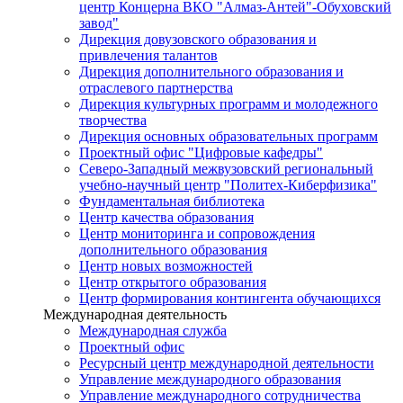
центр Концерна ВКО "Алмаз-Антей"-Обуховский
завод"
Дирекция довузовского образования и
привлечения талантов
Дирекция дополнительного образования и
отраслевого партнерства
Дирекция культурных программ и молодежного
творчества
Дирекция основных образовательных программ
Проектный офис "Цифровые кафедры"
Северо-Западный межвузовский региональный
учебно-научный центр "Политех-Киберфизика"
Фундаментальная библиотека
Центр качества образования
Центр мониторинга и сопровождения
дополнительного образования
Центр новых возможностей
Центр открытого образования
Центр формирования контингента обучающихся
Международная деятельность
Международная служба
Проектный офис
Ресурсный центр международной деятельности
Управление международного образования
Управление международного сотрудничества