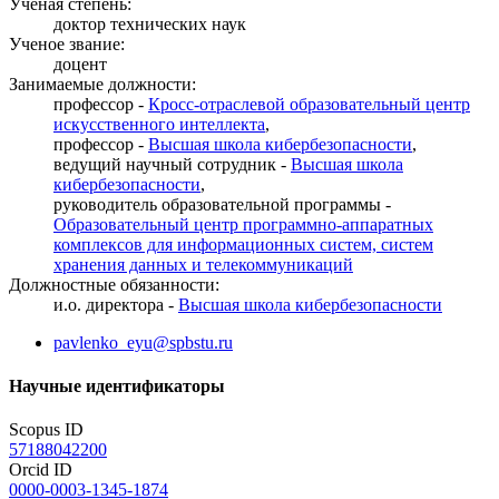
Ученая степень:
доктор технических наук
Ученое звание:
доцент
Занимаемые должности:
профессор -
Кросс-отраслевой образовательный центр
искусственного интеллекта
,
профессор -
Высшая школа кибербезопасности
,
ведущий научный сотрудник -
Высшая школа
кибербезопасности
,
руководитель образовательной программы -
Образовательный центр программно-аппаратных
комплексов для информационных систем, систем
хранения данных и телекоммуникаций
Должностные обязанности:
и.о. директора -
Высшая школа кибербезопасности
pavlenko_eyu@spbstu.ru
Научные идентификаторы
Scopus ID
57188042200
Orcid ID
0000-0003-1345-1874