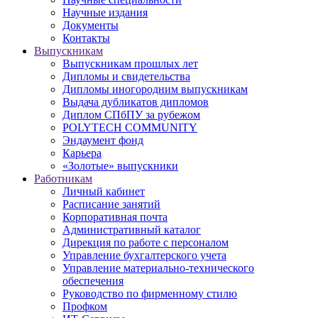
Научные издания
Документы
Контакты
Выпускникам
Выпускникам прошлых лет
Дипломы и свидетельства
Дипломы иногородним выпускникам
Выдача дубликатов дипломов
Диплом СПбПУ за рубежом
POLYTECH COMMUNITY
Эндаумент фонд
Карьера
«Золотые» выпускники
Работникам
Личный кабинет
Расписание занятий
Корпоративная почта
Административный каталог
Дирекция по работе с персоналом
Управление бухгалтерского учета
Управление материально-технического
обеспечения
Руководство по фирменному стилю
Профком