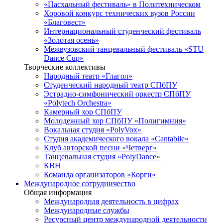
«Пасхальный фестиваль» в Политехническом
Хоровой конкурс технических вузов России
«Благовест»
Интернациональный студенческий фестиваль
«Золотая осень»
Межвузовский танцевальный фестиваль «STU
Dance Cup»
Творческие коллективы
Народный театр «Глагол»
Студенческий народный театр СПбПУ
Эстрадно-симфонический оркестр СПбПУ
«Polytech Orchestra»
Камерный хор СПбПУ
Молодежный хор СПбПУ «Полигимния»
Вокальная студия «PolyVox»
Студия академического вокала «Cantabile»
Клуб авторской песни «Четверг»
Танцевальная студия «PolyDance»
КВН
Команда организаторов «Корги»
Международное сотрудничество
Общая информация
Международная деятельность в цифрах
Международные службы
Ресурсный центр международной деятельности