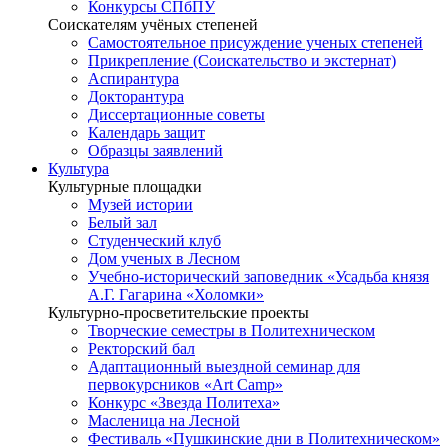
Конкурсы СПбПУ
Соискателям учёных степеней
Самостоятельное присуждение ученых степеней
Прикрепление (Соискательство и экстернат)
Аспирантура
Докторантура
Диссертационные советы
Календарь защит
Образцы заявлений
Культура
Культурные площадки
Музей истории
Белый зал
Студенческий клуб
Дом ученых в Лесном
Учебно-исторический заповедник «Усадьба князя
А.Г. Гагарина «Холомки»
Культурно-просветительские проекты
Творческие семестры в Политехническом
Ректорский бал
Адаптационный выездной семинар для
первокурсников «Art Camp»
Конкурс «Звезда Политеха»
Масленица на Лесной
Фестиваль «Пушкинские дни в Политехническом»