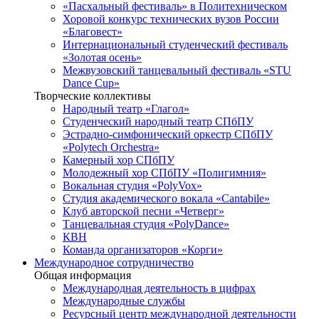
«Пасхальный фестиваль» в Политехническом
Хоровой конкурс технических вузов России
«Благовест»
Интернациональный студенческий фестиваль
«Золотая осень»
Межвузовский танцевальный фестиваль «STU
Dance Cup»
Творческие коллективы
Народный театр «Глагол»
Студенческий народный театр СПбПУ
Эстрадно-симфонический оркестр СПбПУ
«Polytech Orchestra»
Камерный хор СПбПУ
Молодежный хор СПбПУ «Полигимния»
Вокальная студия «PolyVox»
Студия академического вокала «Cantabile»
Клуб авторской песни «Четверг»
Танцевальная студия «PolyDance»
КВН
Команда организаторов «Корги»
Международное сотрудничество
Общая информация
Международная деятельность в цифрах
Международные службы
Ресурсный центр международной деятельности