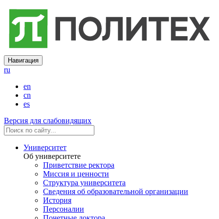
Навигация
ru
en
cn
es
Версия для слабовидящих
Университет
Об университете
Приветствие ректора
Миссия и ценности
Структура университета
Сведения об образовательной организации
История
Персоналии
Почетные доктора