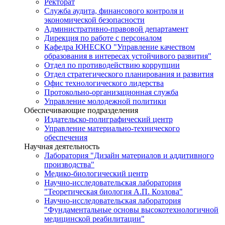
Ректорат
Служба аудита, финансового контроля и
экономической безопасности
Административно-правовой департамент
Дирекция по работе с персоналом
Кафедра ЮНЕСКО "Управление качеством
образования в интересах устойчивого развития"
Отдел по противодействию коррупции
Отдел стратегического планирования и развития
Офис технологического лидерства
Протокольно-организационная служба
Управление молодежной политики
Обеспечивающие подразделения
Издательско-полиграфический центр
Управление материально-технического
обеспечения
Научная деятельность
Лаборатория "Дизайн материалов и аддитивного
производства"
Медико-биологический центр
Научно-исследовательская лаборатория
"Теоретическая биология А.П. Козлова"
Научно-исследовательская лаборатория
"Фундаментальные основы высокотехнологичной
медицинской реабилитации"