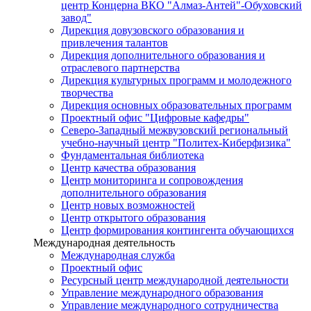
центр Концерна ВКО "Алмаз-Антей"-Обуховский
завод"
Дирекция довузовского образования и
привлечения талантов
Дирекция дополнительного образования и
отраслевого партнерства
Дирекция культурных программ и молодежного
творчества
Дирекция основных образовательных программ
Проектный офис "Цифровые кафедры"
Северо-Западный межвузовский региональный
учебно-научный центр "Политех-Киберфизика"
Фундаментальная библиотека
Центр качества образования
Центр мониторинга и сопровождения
дополнительного образования
Центр новых возможностей
Центр открытого образования
Центр формирования контингента обучающихся
Международная деятельность
Международная служба
Проектный офис
Ресурсный центр международной деятельности
Управление международного образования
Управление международного сотрудничества