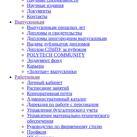
Научные издания
Документы
Контакты
Выпускникам
Выпускникам прошлых лет
Дипломы и свидетельства
Дипломы иногородним выпускникам
Выдача дубликатов дипломов
Диплом СПбПУ за рубежом
POLYTECH COMMUNITY
Эндаумент фонд
Карьера
«Золотые» выпускники
Работникам
Личный кабинет
Расписание занятий
Корпоративная почта
Административный каталог
Дирекция по работе с персоналом
Управление бухгалтерского учета
Управление материально-технического
обеспечения
Руководство по фирменному стилю
Профком